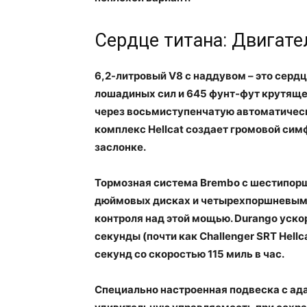
Сердце титана: Двигате
6,2-литровый V8 с наддувом – это серд
лошадиных сил и 645 фунт-фут крутящег
через восьмиступенчатую автоматическ
комплекс Hellcat создает громовой си
заслонке.
Тормозная система Brembo с шестипорш
дюймовых дисках и четырехпоршневыми 
контроля над этой мощью. Durango ускор
секунды (почти как Challenger SRT Hellc
секунд со скоростью 115 миль в час.
Специально настроенная подвеска с а