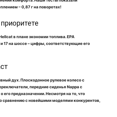
нении комфорта. Наши тесты показали
лением – 0,87 г на поворотах!
 приоритете
ellcat в плане экономии топлива. EPA
е и 17 на шоссе – цифры, соответствующие его
аст
ивный дух. Плоскодонное рулевое колесо с
ереключатели, передние сиденья Nappa с
о его предназначении. Несмотря на то, что
по сравнению с новейшими моделями конкурентов,