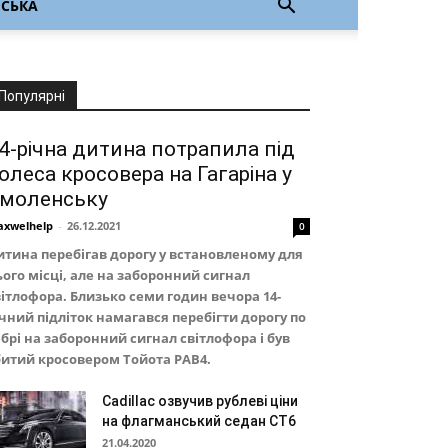
НСЬКА
Популярні
4-річна дитина потрапила під
олеса кросовера на Гагаріна у
моленську
xwelhelp
-
26.12.2021
0
итина перебігав дорогу у встановленому для
ього місці, але на заборонний сигнал
вітлофора. Близько семи годин вечора 14-
ічний підліток намагався перебігти дорогу по
ебрі на заборонний сигнал світлофора і був
битий кросовером Тойота РАВ4.
Cadillac озвучив рублеві ціни
на флагманський седан CT6
21.04.2020