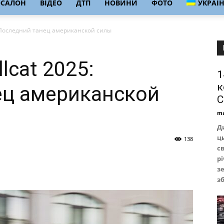
ОСАЛОН
ВІДЕО
ДТП
НОВИНИ
ФОТО
УКРАЇ
: Последний танец американской силы
lcat 2025:
1
к
ец американской
С
ma
Д
ц
138
с
р
з
з