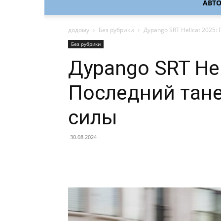
АВТ
додому
Без рубрики
Дурango SRT Hellcat 2025
Без рубрики
Дурango SRT Hel
Последний тан
силы
30.08.2024