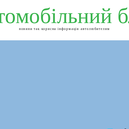
томобільний б
новини так корисна інформація автолюбителям