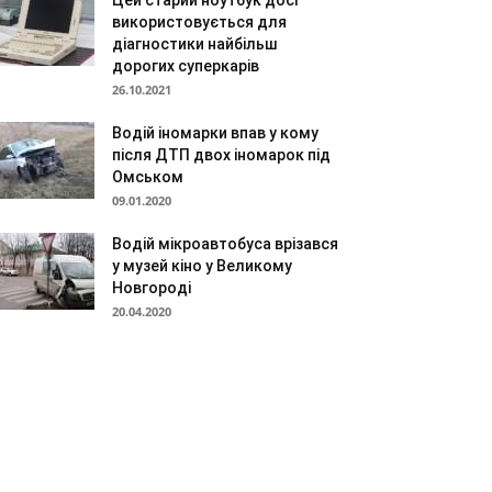
Цей старий ноутбук досі
використовується для
діагностики найбільш
дорогих суперкарів
26.10.2021
Водій іномарки впав у кому
після ДТП двох іномарок під
Омськом
09.01.2020
Водій мікроавтобуса врізався
у музей кіно у Великому
Новгороді
20.04.2020