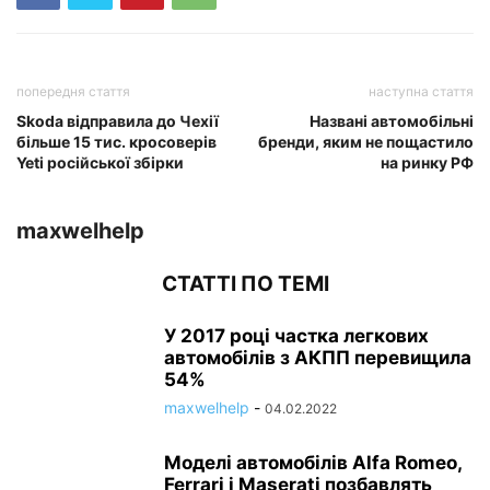
попередня стаття
наступна стаття
Skoda відправила до Чехії
Названі автомобільні
більше 15 тис. кросоверів
бренди, яким не пощастило
Yeti російської збірки
на ринку РФ
maxwelhelp
СТАТТІ ПО ТЕМІ
У 2017 році частка легкових
автомобілів з АКПП перевищила
54%
maxwelhelp
-
04.02.2022
Моделі автомобілів Alfa Romeo,
Ferrari і Maserati позбавлять