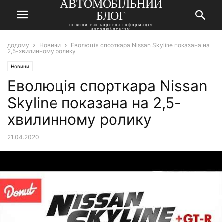
АВТОМОБІЛЬНИЙ
БЛОГ
новини так корисна інформація
автолюбителям
додому
Новини
Еволюція спорткара Nissan Skyline показана на
2,5-хвилинному ролику
Новини
Еволюція спорткара Nissan
Skyline показана на 2,5-
хвилинному ролику
21.04.2020