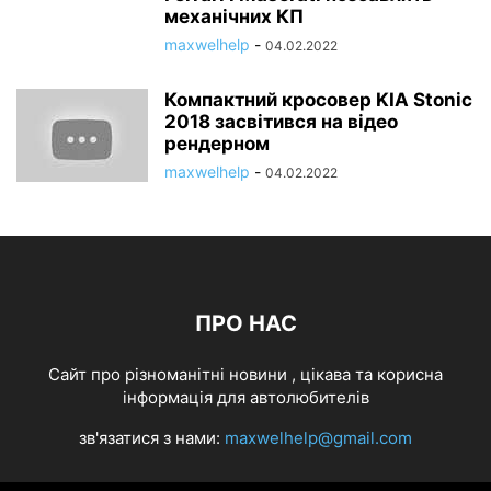
механічних КП
maxwelhelp
-
04.02.2022
Компактний кросовер KIA Stonic
2018 засвітився на відео
рендерном
maxwelhelp
-
04.02.2022
ПРО НАС
Cайт про різноманітні новини , цікава та корисна
інформація для автолюбителів
зв'язатися з нами:
maxwelhelp@gmail.com