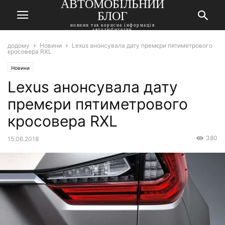
АВТОМОБІЛЬНИЙ
БЛОГ
новини так корисна інформація
автолюбителям
додому
Новини
Lexus анонсувала дату премєри пятиметрового
кросовера RXL
Новини
Lexus анонсувала дату
премєри пятиметрового
кросовера RXL
380
15.06.2018