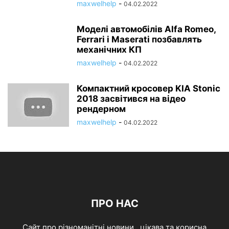
maxwelhelp
-
04.02.2022
Моделі автомобілів Alfa Romeo,
Ferrari і Maserati позбавлять
механічних КП
maxwelhelp
-
04.02.2022
Компактний кросовер KIA Stonic
2018 засвітився на відео
рендерном
maxwelhelp
-
04.02.2022
ПРО НАС
Cайт про різноманітні новини , цікава та корисна