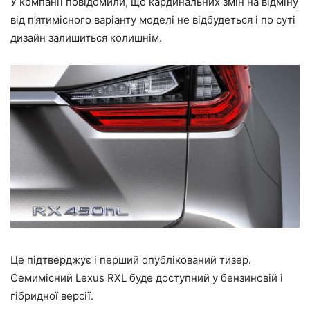
У компанії повідомили, що кардинальних змін на відміну
від п’ятимісного варіанту моделі не відбудеться і по суті
дизайн залишиться колишнім.
Це підтверджує і перший опублікований тизер.
Семимісний Lexus RXL буде доступний у бензиновій і
гібридної версії.