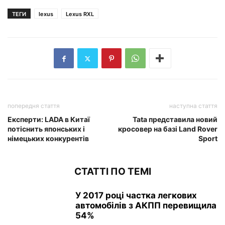
ТЕГИ
lexus
Lexus RXL
попередня стаття
наступна стаття
Експерти: LADA в Китаї
Tata представила новий
потіснить японських і
кросовер на базі Land Rover
німецьких конкурентів
Sport
СТАТТІ ПО ТЕМІ
У 2017 році частка легкових
автомобілів з АКПП перевищила
54%