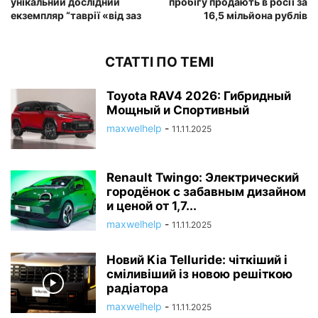
унікальний дослідний
пробігу продають в росії за
екземпляр “таврії «від заз
16,5 мільйона рублів
СТАТТІ ПО ТЕМІ
Toyota RAV4 2026: Гибридный
Мощный и Спортивный
maxwelhelp
-
11.11.2025
Renault Twingo: Электрический
городёнок с забавным дизайном
и ценой от 1,7...
maxwelhelp
-
11.11.2025
Новий Kia Telluride: чіткіший і
сміливіший із новою решіткою
радіатора
maxwelhelp
-
11.11.2025