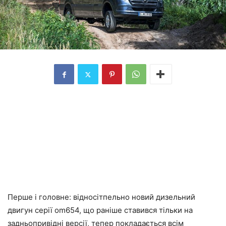
Перше і головне: відносітпельно новий дизельний
двигун серії om654, що раніше ставився тільки на
задньопривідні версії, тепер покладається всім