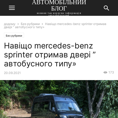
АВТОМОБІЛЬНИЙ
БЛОГ
новини так корисна інформація
автолюбителям
додому
Без рубрики
Навіщо mercedes-benz sprinter отримав
двері ” автобусного типу»
Без рубрики
Навіщо mercedes-benz
sprinter отримав двері ”
автобусного типу»
173
20.09.2021