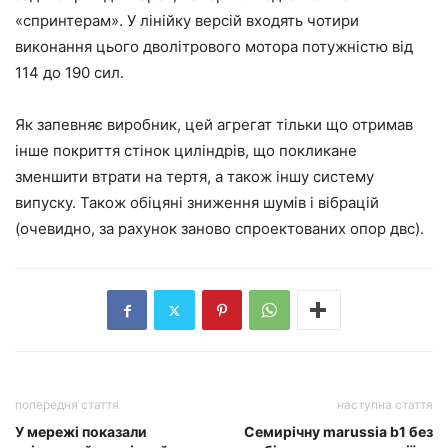
«спринтерам». У лінійку версій входять чотири
виконання цього дволітрового мотора потужністю від
114 до 190 сил.
Як запевняє виробник, цей агрегат тільки що отримав
інше покриття стінок циліндрів, що покликане
зменшити втрати на тертя, а також іншу систему
випуску. Також обіцяні зниження шумів і вібрацій
(очевидно, за рахунок заново спроектованих опор двс).
попередня стаття
наступна стаття
У мережі показали
Семирічну marussia b1 без