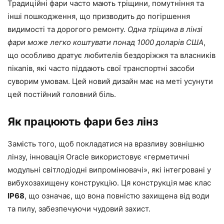
Традиційні фари часто мають тріщини, помутніння та
інші пошкодження, що призводить до погіршення
видимості та дорогого ремонту.
Одна тріщина в лінзі
фари може легко коштувати понад 1000 доларів США
,
що особливо дратує любителів бездоріжжя та власників
пікапів, які часто піддають свої транспортні засоби
суворим умовам. Цей новий дизайн має на меті усунути
цей постійний головний біль.
Як працюють фари без лінз
Замість того, щоб покладатися на вразливу зовнішню
лінзу, інновація Oracle використовує «герметичні
модульні світлодіодні випромінювачі», які інтегровані у
вибухозахищену конструкцію. Ця конструкція має клас
IP68
, що означає, що вона повністю захищена від води
та пилу, забезпечуючи чудовий захист.