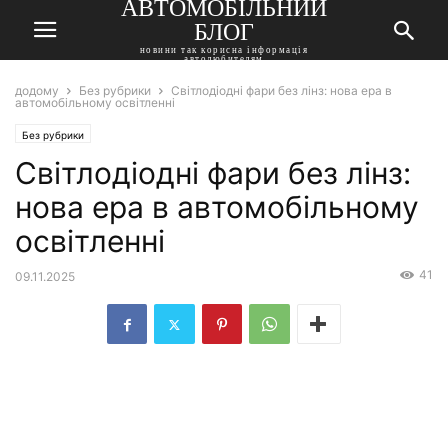
АВТОМОБІЛЬНИЙ
БЛОГ
новини так корисна інформація
автолюбителям
додому
Без рубрики
Світлодіодні фари без лінз: нова ера в
автомобільному освітленні
Без рубрики
Світлодіодні фари без лінз:
нова ера в автомобільному
освітленні
41
09.11.2025