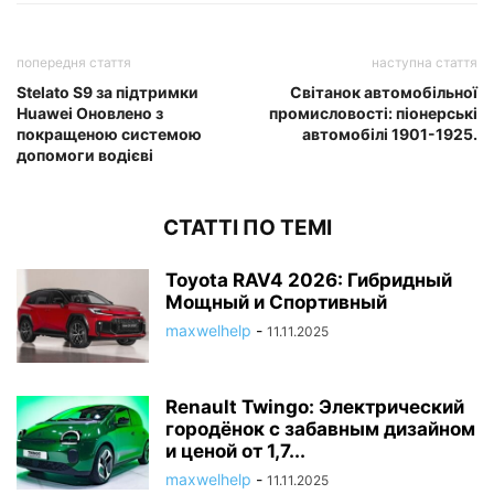
попередня стаття
наступна стаття
Stelato S9 за підтримки
Світанок автомобільної
Huawei Оновлено з
промисловості: піонерські
покращеною системою
автомобілі 1901-1925.
допомоги водієві
СТАТТІ ПО ТЕМІ
Toyota RAV4 2026: Гибридный
Мощный и Спортивный
maxwelhelp
-
11.11.2025
Renault Twingo: Электрический
городёнок с забавным дизайном
и ценой от 1,7...
maxwelhelp
-
11.11.2025