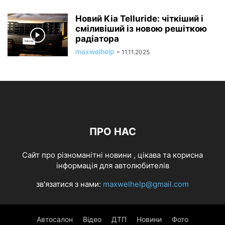
Новий Kia Telluride: чіткіший і
сміливіший із новою решіткою
радіатора
maxwelhelp
-
11.11.2025
ПРО НАС
Cайт про різноманітні новини , цікава та корисна
інформація для автолюбителів
зв'язатися з нами:
maxwelhelp@gmail.com
Автосалон
Відео
ДТП
Новини
Фото