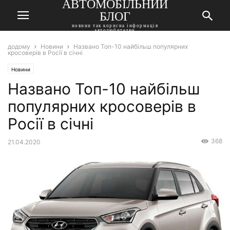
АВТОМОБІЛЬНИЙ
БЛОГ
новини так корисна інформація
автолюбителям
додому
Новини
Названо Топ-10 найбільш популярних
кросоверів в Росії в січні
Новини
Названо Топ-10 найбільш
популярних кросоверів в
Росії в січні
368
21.04.2020