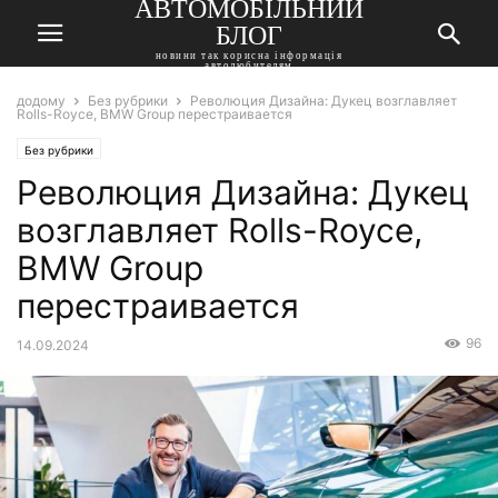
АВТОМОБІЛЬНИЙ
БЛОГ
новини так корисна інформація
автолюбителям
додому
Без рубрики
Революция Дизайна: Дукец возглавляет
Rolls-Royce, BMW Group перестраивается
Без рубрики
Революция Дизайна: Дукец
возглавляет Rolls-Royce,
BMW Group
перестраивается
96
14.09.2024