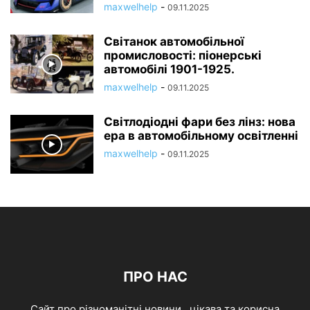
maxwelhelp
-
09.11.2025
Світанок автомобільної
промисловості: піонерські
автомобілі 1901-1925.
maxwelhelp
-
09.11.2025
Світлодіодні фари без лінз: нова
ера в автомобільному освітленні
maxwelhelp
-
09.11.2025
ПРО НАС
Cайт про різноманітні новини , цікава та корисна