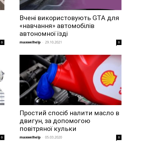
Вчені використовують GTA для
«навчання» автомобілів
автономної їзді
maxwelhelp
-
29.10.2021
0
0
Простий спосіб налити масло в
двигун, за допомогою
повітряної кульки
maxwelhelp
-
05.03.2020
0
0