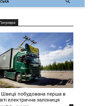
НСЬКА
Популярні
 Швеції побудована перша в
віті електрична залізниця