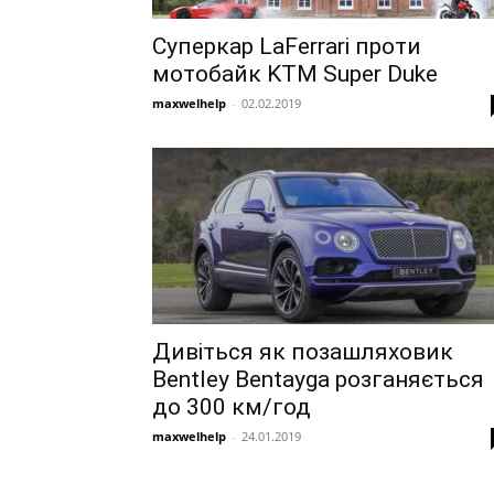
Суперкар LaFerrari проти
мотобайк KTM Super Duke
maxwelhelp
-
02.02.2019
Дивіться як позашляховик
Bentley Bentayga розганяється
до 300 км/год
maxwelhelp
-
24.01.2019