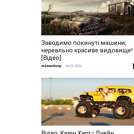
Заводимо покинуті машини,
нереально красиве видовище!
[Відео]
maxwelhelp
-
04.02.2022
Відео: Кевін Харт і Дуейн