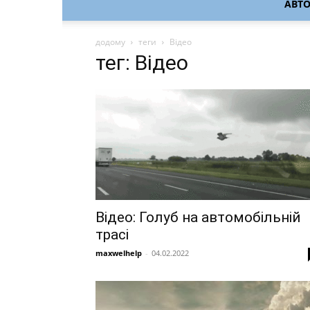
АВТ
додому
теги
Відео
тег: Відео
Відео: Голуб на автомобільній
трасі
maxwelhelp
-
04.02.2022