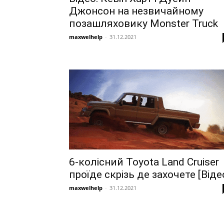
Джонсон на незвичайному
позашляховику Monster Truck
maxwelhelp
-
31.12.2021
6-колісний Toyota Land Cruiser
проїде скрізь де захочете [Віде
maxwelhelp
-
31.12.2021