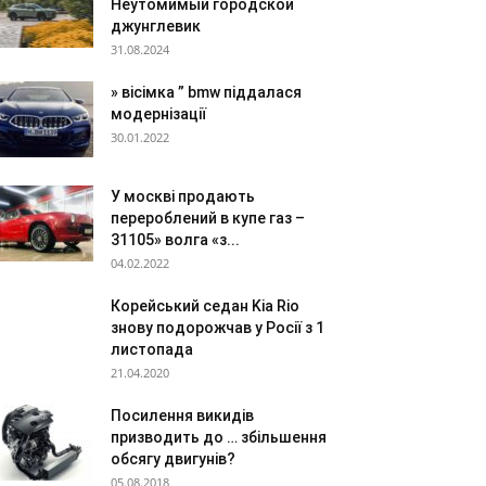
Неутомимый городской
джунглевик
31.08.2024
» вісімка ” bmw піддалася
модернізації
30.01.2022
У москві продають
перероблений в купе газ –
31105» волга «з...
04.02.2022
Корейський седан Kia Rio
знову подорожчав у Росії з 1
листопада
21.04.2020
Посилення викидів
призводить до … збільшення
обсягу двигунів?
05.08.2018