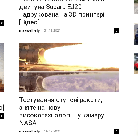
двигуна Subaru EJ20
надрукована на 3D принтері
[Відео]
0
maxwelhelp
-
31.12.2021
0
Тестування ступені ракети,
о]
зняте на нову
високотехнологічну камеру
0
NASA
maxwelhelp
-
16.12.2021
0