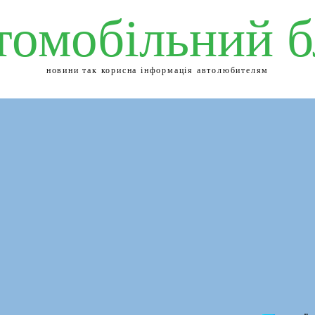
томобільний б
новини так корисна інформація автолюбителям