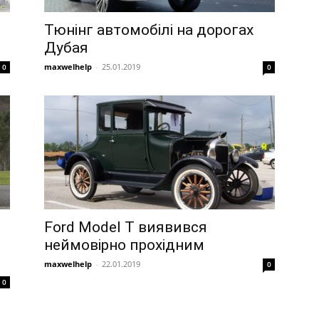
Тюнінг автомобілі на дорогах
Дубая
maxwelhelp
-
25.01.2019
0
0
Ford Model T виявився
неймовірно прохідним
maxwelhelp
-
22.01.2019
0
0