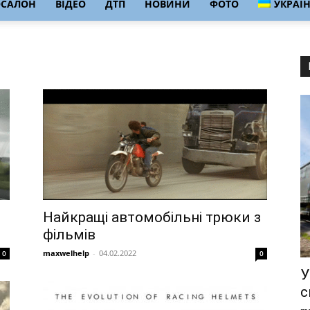
ОСАЛОН
ВІДЕО
ДТП
НОВИНИ
ФОТО
УКРАЇ
Найкращі автомобільні трюки з
фільмів
maxwelhelp
-
04.02.2022
0
0
У
с