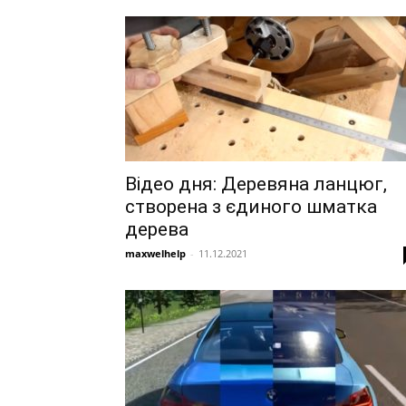
Відео дня: Деревяна ланцюг,
створена з єдиного шматка
дерева
maxwelhelp
-
11.12.2021