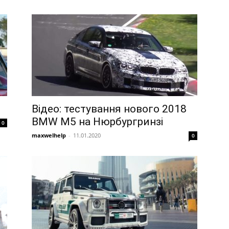
Відео: тестування нового 2018
BMW M5 на Нюрбургринзі
0
maxwelhelp
-
11.01.2020
0