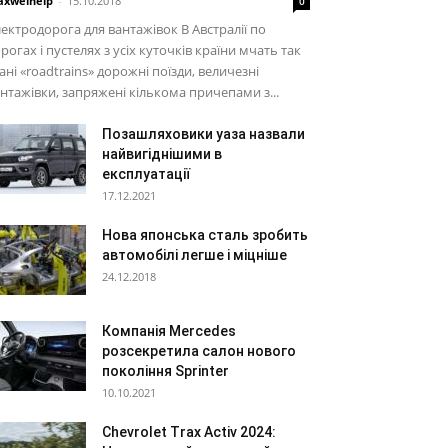
xwelhelp
-
15.10.2018
0
ектродорога для вантажівок В Австралії по
рогах і пустелях з усіх куточків країни мчать так
ані «roadtrains» дорожні поїзди, величезні
нтажівки, запряжені кількома причепами з...
Позашляховики уаза назвали
найвигіднішими в
експлуатації
17.12.2021
Нова японська сталь зробить
автомобілі легше і міцніше
24.12.2018
Компанія Mercedes
розсекретила салон нового
покоління Sprinter
10.10.2021
Chevrolet Trax Activ 2024: