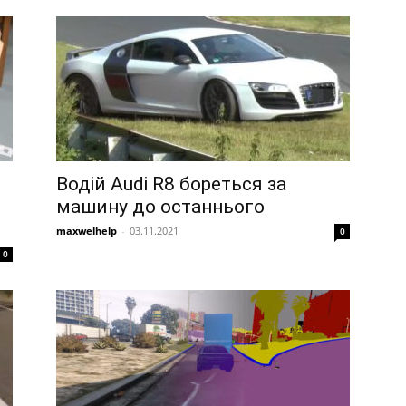
Водій Audi R8 бореться за
машину до останнього
maxwelhelp
-
03.11.2021
0
0