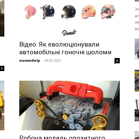
ma
Эл
до
зв
ва
Відео: Як еволюціонували
автомобільні гоночні шоломи
maxwelhelp
-
04.02.2022
0
0
Робоча модель опозитного