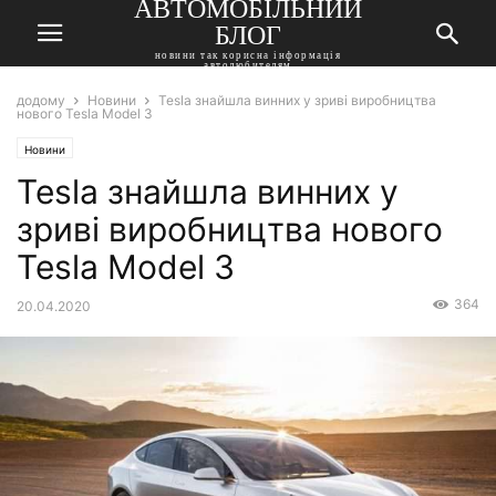
АВТОМОБІЛЬНИЙ
БЛОГ
новини так корисна інформація
автолюбителям
додому
Новини
Tesla знайшла винних у зриві виробництва
нового Tesla Model 3
Новини
Tesla знайшла винних у
зриві виробництва нового
Tesla Model 3
364
20.04.2020