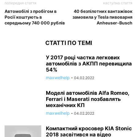
попередня стаття
наступна стаття
Автомобілі з пробігом в
40 безпілотних вантажівок
Росії коштують в
замовила у Tesla пивоварня
середньому 740 000 рублів
Anheuser-Busch
СТАТТІ ПО ТЕМІ
У 2017 році частка легкових
автомобілів з АКПП перевищила
54%
maxwelhelp
-
04.02.2022
Моделі автомобілів Alfa Romeo,
Ferrari і Maserati позбавлять
механічних КП
maxwelhelp
-
04.02.2022
Компактний кросовер KIA Stonic
2018 засвітився на відео