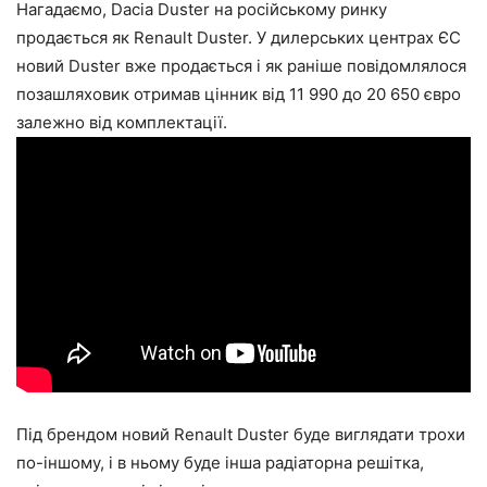
Нагадаємо, Dacia Duster на російському ринку
продається як Renault Duster. У дилерських центрах ЄС
новий Duster вже продається і як раніше повідомлялося
позашляховик отримав цінник від 11 990 до 20 650 євро
залежно від комплектації.
Під брендом новий Renault Duster буде виглядати трохи
по-іншому, і в ньому буде інша радіаторна решітка,