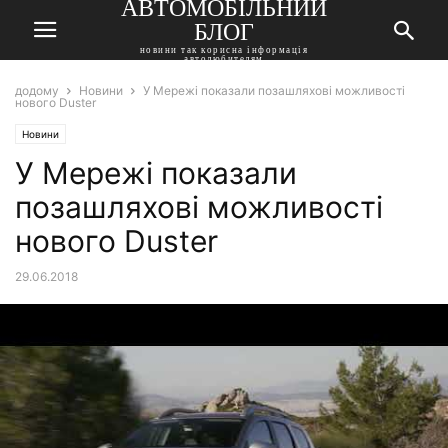
АВТОМОБІЛЬНИЙ
БЛОГ
новини так корисна інформація
автолюбителям
додому
Новини
У Мережі показали позашляхові можливості
нового Duster
Новини
У Мережі показали
позашляхові можливості
нового Duster
29.06.2018