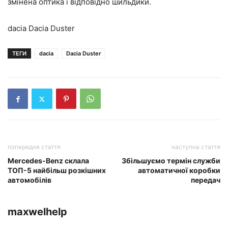
змінена оптика і відповідно шильдики.
dacia Dacia Duster
ТЕГИ
dacia
Dacia Duster
попередня стаття
наступна стаття
Mercedes-Benz склала
Збільшуємо термін служби
ТОП-5 найбільш розкішних
автоматичної коробки
автомобілів
передач
maxwelhelp