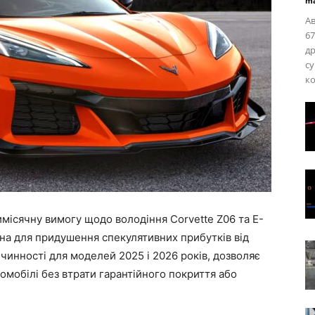
ma
Ав
67
д
с
ко
имісячну вимогу щодо володіння Corvette Z06 та E-
ена для придушення спекулятивних прибутків від
чинності для моделей 2025 і 2026 років, дозволяє
омобілі без втрати гарантійного покриття або