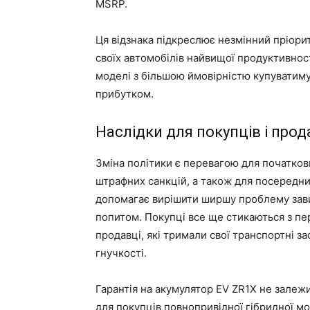
MSRP.
Ця відзнака підкреслює незмінний пріори
своїх автомобілів найвищої продуктивност
моделі з більшою ймовірністю купуватимут
прибутком.
Наслідки для покупців і прод
Зміна політики є перевагою для початкови
штрафних санкцій, а також для посередни
допомагає вирішити ширшу проблему зави
попитом. Покупці все ще стикаються з пе
продавці, які тримали свої транспортні з
гнучкості.
Гарантія на акумулятор EV ZR1X не залежи
для покупців повнопривідної гібридної мо