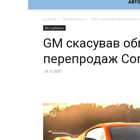
АВТ
додому
Без рубрики
GM скасував обмеження на
Без рубрики
GM скасував о
перепродаж Corv
28.11.2025