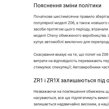
Пояснення зміни політики
Початкове шестимісячне правило зберіга
популярної моделі Z06, а також новішого 
засоби протягом цього періоду, втрачали
моделі Chevy обмеженого виробництва. Ц
купує автомобілі виключно для перепрод
Скасування вказує на те, що попит на Z06
витрати на відповідність переважають пере
стимулює спекуляції; Автовиробники част
ZR1 і ZR1X залишаються під
Незважаючи на пом’якшення обмежень щодо
насуваються, все ще підлягатимуть вимога
залишається надзвичайно високим, а нац