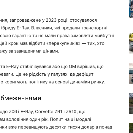
ння, запроваджене у 2023 році, стосувалося
гібриду E-Ray. Власники, які продали транспортні
 свою гарантію та не мали права замовляти майбутні
ей крок мав відбити «перекупників» — тих, хто
ажу за завищеними цінами.
 та E-Ray стабілізувався або що GM вирішив, що
ваги. Це не рідкість у галузях, де дефіцит
о коригують політику на основі динаміки ринку.
 обмеженнями
 Z06 і E-Ray, Corvette ZR1 і ZR1X, що
м володіння один рік. Попит на ці моделі
інки вже перевищують десятки тисяч доларів понад