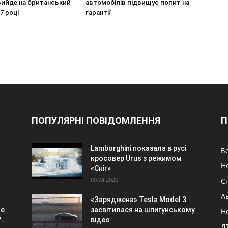
вийде на британський
автомобілів підвищує попит на
7 році
гарантії
ПОПУЛЯРНІ ПОВІДОМЛЕННЯ
П
Lamborghini показала в русі
Б
кросовер Urus з режимом
Н
«Сніг»
09.04.2020
Ст
А
«Заряджена» Tesla Model 3
де
засвітилася на шпигунському
Н
...
відео
Д