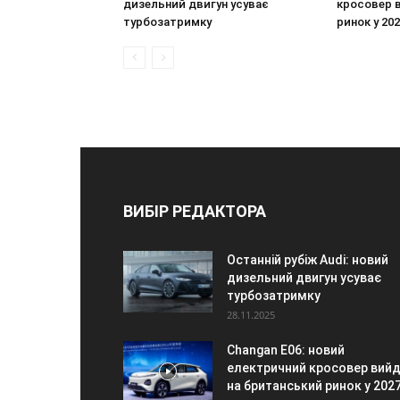
дизельний двигун усуває
кросовер 
турбозатримку
ринок у 202
ВИБІР РЕДАКТОРА
Останній рубіж Audi: новий
дизельний двигун усуває
турбозатримку
28.11.2025
Changan E06: новий
електричний кросовер вий
на британський ринок у 2027