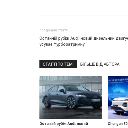
попередня стаття
Останній рубіж Audi: новий дизельний двигу
усуває турбозатримку
СТАТТІ ПО ТЕМІ
БІЛЬШЕ ВІД АВТОРА
Останній рубіж Audi: новий
Changan E0