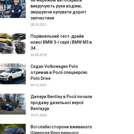
Як мережеві автосервіси
викручують руки водіям,
змушуючи купувати дорогі
запчастини
28.10.2021
Порівняльний тест-драйв
нової BMW 3-ї серії і BMW M5 в
34...
02.09.2018
Седан Volkswagen Polo
отримав в Росії спецверсію
Polo Drive
04.12.2021
Дилери Bentley в Росії почали
продажу дизельної версії
Bentayga
16.01.2020
Всі слабкі сторони вживаного
Шевроле Круз першого