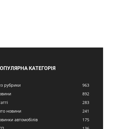
ОПУЛЯРНА КАТЕГОРІЯ
ез рубрики
963
овини
892
атті
283
вто новини
241
овинки автомобілів
175
ТП
136