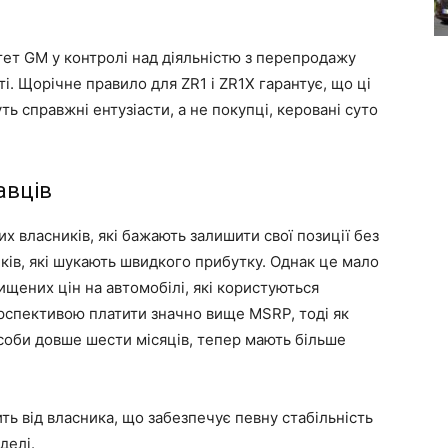
тет GM у контролі над діяльністю з перепродажу
і. Щорічне правило для ZR1 і ZR1X гарантує, що ці
ь справжні ентузіасти, а не покупці, керовані суто
авців
х власників, які бажають залишити свої позиції без
ків, які шукають швидкого прибутку. Однак це мало
щених цін на автомобілі, які користуються
рспективою платити значно вище MSRP, тоді як
асоби довше шести місяців, тепер мають більше
ть від власника, що забезпечує певну стабільність
делі.