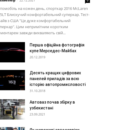
xwelhelp
-
22.12.2021
0
томобіль на кожен день, спорткар 2016 McLaren
5LT Блискучий комфортабельний суперкар. Тест-
райв з США "Це дуже комфортабельний
уперкар". Цим непримітним коротким
ментарем завжди вихваляють свій...
Перша офіційна фотографія
купе Мерседес-Майбах
20.12.2019
Десять кращих цифрових
панелей приладів за всю
історію автопромисловості
31.10.2018
Автоваз почав збірку в
узбекистані
23.09.2021