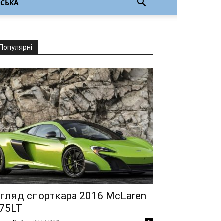
НСЬКА
Популярні
гляд спорткара 2016 McLaren
75LT