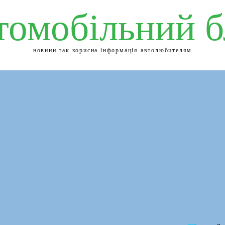
томобільний б
новини так корисна інформація автолюбителям