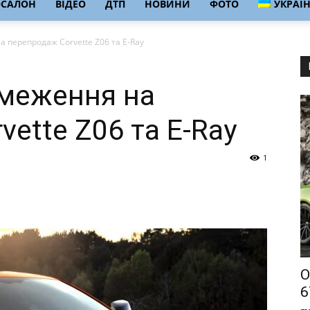
ОСАЛОН
ВІДЕО
ДТП
НОВИНИ
ФОТО
УКРАЇ
 перепродаж Corvette Z06 та E-Ray
бмеження на
ette Z06 та E-Ray
1
О
6