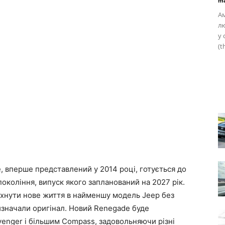
ma
Ам
лю
y 
(t
 вперше представлений у 2014 році, готується до
окоління, випуск якого запланований на 2027 рік.
хнути нове життя в найменшу модель Jeep без
изначали оригінал. Новий Renegade буде
enger і більшим Compass, задовольняючи різні