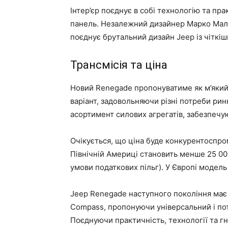
Інтер’єр поєднує в собі технологію та пр
панель. Незалежний дизайнер Марко Мал
поєднує брутальний дизайн Jeep із чіткі
Трансмісія та ціна
Новий Renegade пропонуватиме як м’який 
варіант, задовольняючи різні потреби ри
асортимент силових агрегатів, забезпечу
Очікується, що ціна буде конкурентоспр
Північній Америці становить менше 25 00
умови податкових пільг). У Європі модель
Jeep Renegade наступного покоління має 
Compass, пропонуючи універсальний і по
Поєднуючи практичність, технології та гну