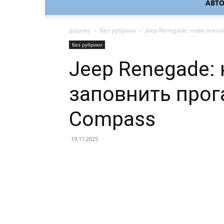
АВТ
додому
Без рубрики
Jeep Renegade: нове поко
Без рубрики
Jeep Renegade:
заповнить прога
Compass
19.11.2025