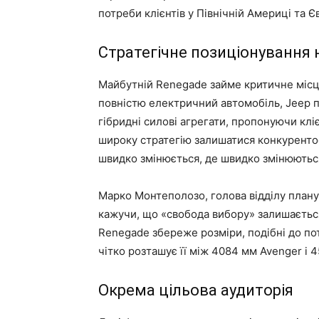
потреби клієнтів у Північній Америці та Є
Стратегічне позиціонування
Майбутній Renegade займе критичне місце
повністю електричний автомобіль, Jeep п
гібридні силові агрегати, пропонуючи клі
широку стратегію залишатися конкурент
швидко змінюється, де швидко змінюютьс
Марко Монтеполозо, голова відділу планув
кажучи, що «свобода вибору» залишаєтьс
Renegade збереже розміри, подібні до по
чітко розташує її між 4084 мм Avenger і
Окрема цільова аудиторія