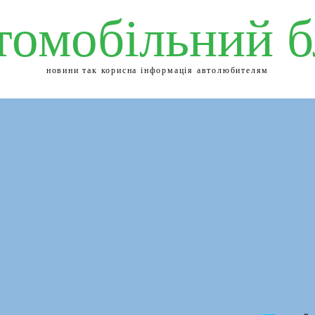
томобільний б
новини так корисна інформація автолюбителям