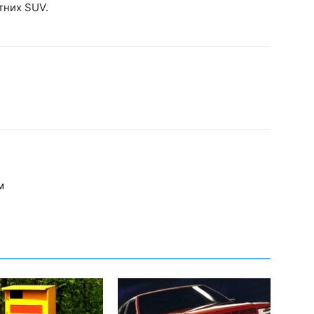
тних SUV.
м