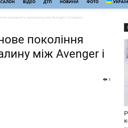
ОСАЛОН
ВІДЕО
ДТП
НОВИНИ
ФОТО
УКРАЇ
ління заповнить прогалину між Avenger і Compass
 нове покоління
лину між Avenger і
3
Р
к