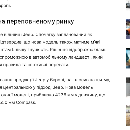
вропі.
 на переповненому ринку
 в лінійці Jeep. Спочатку запланований як
ідтвердив, що нова модель також матиме м’які
єнтам більшу гнучкість. Рішення відображає більш
оспроможною в автомобільному ландшафті, який
я правила та споживчі переваги.
ання продукції Jeep у Європі, наголосив на цьому,
я центральною у підході Jeep. Нова модель
точної моделі, приблизно 4236 мм у довжину, що
 4550 мм Compass.