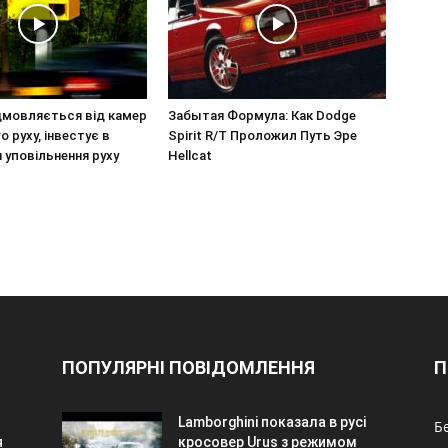
дмовляється від камер
Забытая Формула: Как Dodge
 руху, інвестує в
Spirit R/T Проложил Путь Эре
 уповільнення руху
Hellcat
ПОПУЛЯРНІ ПОВІДОМЛЕННЯ
П
Lamborghini показала в русі
Б
я
кросовер Urus з режимом