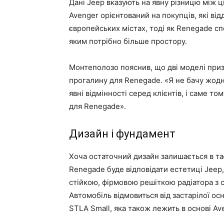
Дані Jeep вказують на явну різницю між ц
Avenger орієнтований на покупців, які ві
європейських містах, тоді як Renegade с
яким потрібно більше простору.
Монтеполозо пояснив, що дві моделі приз
прогалину для Renegade. «Я не бачу жодно
явні відмінності серед клієнтів, і саме т
для Renegade».
Дизайн і фундамент
Хоча остаточний дизайн залишається в та
Renegade буде відповідати естетиці Jeep
стійкою, фірмовою решіткою радіатора з с
Автомобіль відмовиться від застарілої о
STLA Small, яка також лежить в основі Av