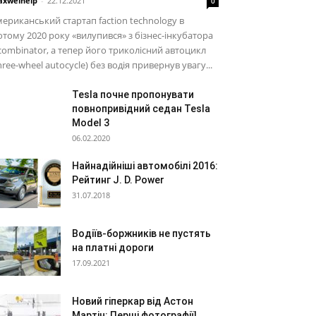
xwelhelp
-
22.12.2021
0
ериканський стартап faction technology в
тому 2020 року «вилупився» з бізнес-інкубатора
combinator, а тепер його триколісний автоцикл
hree-wheel autocycle) без водія привернув увагу...
Tesla почне пропонувати
повнопривідний седан Tesla
Model 3
06.02.2020
Найнадійніші автомобілі 2016:
Рейтинг J. D. Power
31.07.2018
Водіїв-боржників не пустять
на платні дороги
17.09.2021
Новий гіперкар від Астон
Мартін: Перші фотографії!