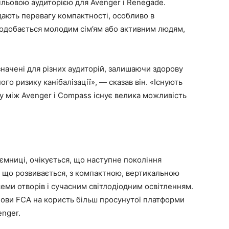
ільовою аудиторією для Avenger і Renegade.
ддають перевагу компактності, особливо в
подобається молодим сім’ям або активним людям,
начені для різних аудиторій, залишаючи здорову
го ризику канібалізації», — сказав він. «Існують
ому між Avenger і Compass існує велика можливість
ємниці, очікується, що наступне покоління
, що розвивається, з компактною, вертикальною
еми отворів і сучасним світлодіодним освітленням.
снови FCA на користь більш просунутої платформи
enger.