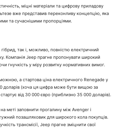
актичність, міцні матеріали та цифрову приладову
ьтезе вже представив переконливу концепцію, яка
шими та сучаснішими пропорціями.
гібрид, так і, можливо, повністю електричний
нку. Компанія Jeep прагне пропонувати широкий
ючи гнучкість у міру розвитку нормативних вимог.
оможною, а стартова ціна електричного Renegade у
0 доларів (хоча ця цифра може бути вищою за
 стартує від 30 000 євро (приблизно 35 000 доларів).
на меті заповнити прогалину між Avenger і
тужний позашляховик для широкого кола покупців.
чкість трансмісії, Jeep прагне зміцнити свої