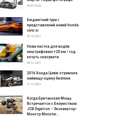
09.03.2020
Бюджетний type r:
представлений новий honda
civic si
20.10.2021
Нова пастка для водіїв:
нештрафовані +20 км / год
хочуть скасувати
08.12.2021
2016 Хонда Цивік отримала
найвищу оцінку безпеки
31.12.2021
Когда Британская Мощь
Встречается с Безумством:
JCB Digatron – Экскаватор-
Монстр Monster...