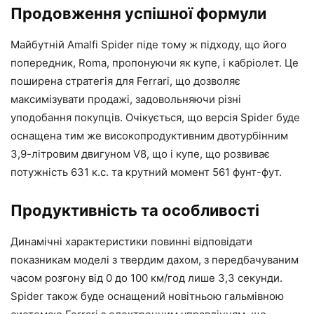
Продовження успішної формули
Майбутній Amalfi Spider піде тому ж підходу, що його
попередник, Roma, пропонуючи як купе, і кабріолет. Це
поширена стратегія для Ferrari, що дозволяє
максимізувати продажі, задовольняючи різні
уподобання покупців. Очікується, що версія Spider буде
оснащена тим же високопродуктивним двотурбінним
3,9-літровим двигуном V8, що і купе, що розвиває
потужність 631 к.с. та крутний момент 561 фунт-фут.
Продуктивність та особливості
Динамічні характеристики повинні відповідати
показникам моделі з твердим дахом, з передбачуваним
часом розгону від 0 до 100 км/год лише 3,3 секунди.
Spider також буде оснащений новітньою гальмівною