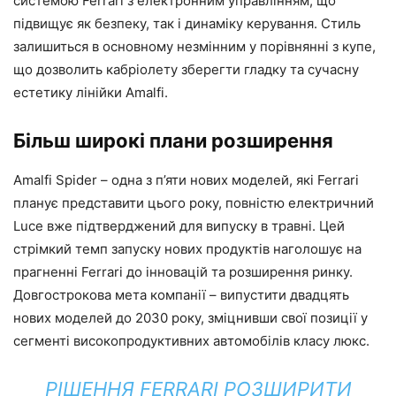
системою Ferrari з електронним управлінням, що
підвищує як безпеку, так і динаміку керування. Стиль
залишиться в основному незмінним у порівнянні з купе,
що дозволить кабріолету зберегти гладку та сучасну
естетику лінійки Amalfi.
Більш широкі плани розширення
Amalfi Spider – одна з п’яти нових моделей, які Ferrari
планує представити цього року, повністю електричний
Luce вже підтверджений для випуску в травні. Цей
стрімкий темп запуску нових продуктів наголошує на
прагненні Ferrari до інновацій та розширення ринку.
Довгострокова мета компанії – випустити двадцять
нових моделей до 2030 року, зміцнивши свої позиції у
сегменті високопродуктивних автомобілів класу люкс.
РІШЕННЯ FERRARI РОЗШИРИТИ