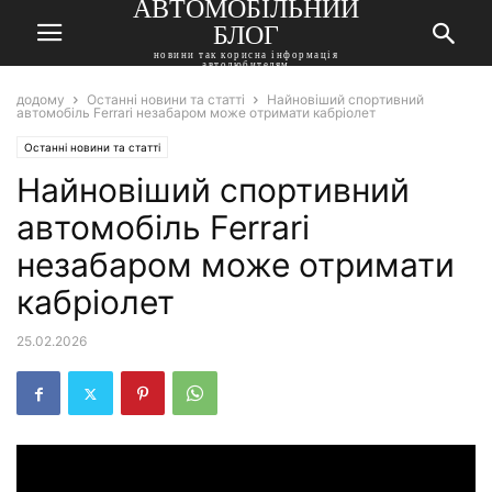
АВТОМОБІЛЬНИЙ
БЛОГ
новини так корисна інформація
автолюбителям
додому
Останні новини та статті
Найновіший спортивний
автомобіль Ferrari незабаром може отримати кабріолет
Останні новини та статті
Найновіший спортивний
автомобіль Ferrari
незабаром може отримати
кабріолет
25.02.2026