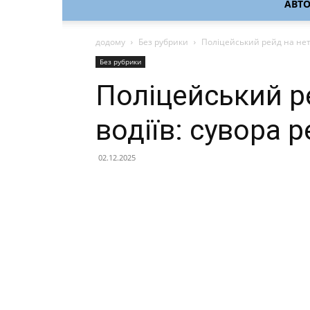
АВТ
додому
Без рубрики
Поліцейський рейд на нетв
Без рубрики
Поліцейський р
водіїв: сувора 
02.12.2025