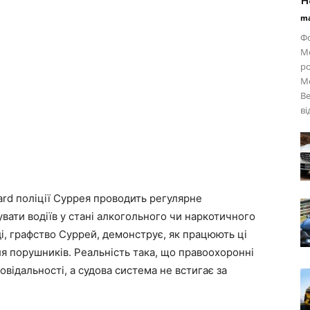
ma
Ф
Me
ро
Ме
Be
ві
rd поліції Суррея проводить регулярне
вати водіїв у стані алкогольного чи наркотичного
ді, графство Суррей, демонструє, як працюють ці
для порушників. Реальність така, що правоохоронні
овідальності, а судова система не встигає за