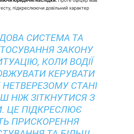
міючи юридичні наслідки.
Проте офіцер мав
тесту, підкреслюючи довільний характер
УДОВА СИСТЕМА ТА
СТОСУВАННЯ ЗАКОНУ
ТУАЦІЮ, КОЛИ ВОДІЇ
ВЖУВАТИ КЕРУВАТИ
 НЕТВЕРЕЗОМУ СТАНІ
Ш НІЖ ЗІТКНУТИСЯ З
. ЦЕ ПІДКРЕСЛЮЄ
СТЬ ПРИСКОРЕННЯ
СТУВАННЯ ТА БІЛЬШ