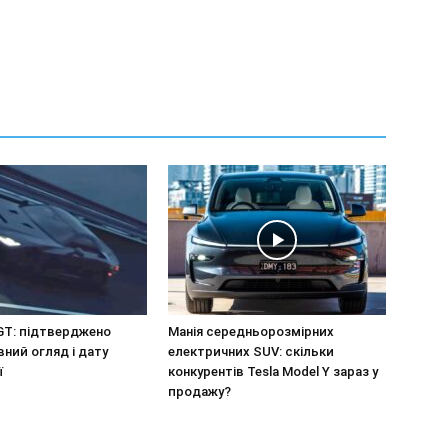
GT: підтверджено
Манія середньорозмірних
ний огляд і дату
електричних SUV: скільки
ї
конкурентів Tesla Model Y зараз у
продажу?