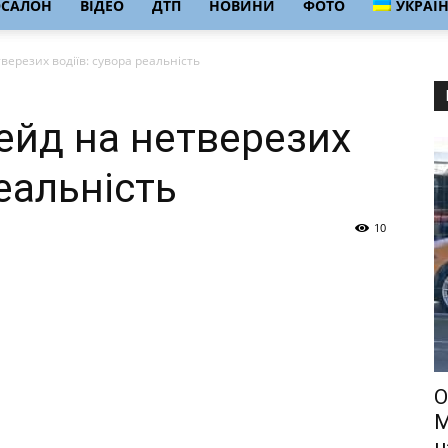
ОСАЛОН
ВІДЕО
ДТП
НОВИНИ
ФОТО
УКРАЇ
ерезих водіїв: сувора реальність
ейд на нетверезих
реальність
10
О
M
н