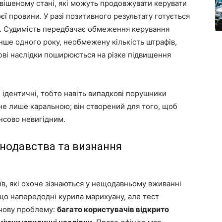
двішеному стані, які можуть продовжувати керувати
ї провини. У разі позитивного результату готується
ня. Судимість передбачає обмеження керування
ше одного року, необмежену кількість штрафів,
нсові наслідки поширюються на різке підвищення
 ідентичні, тобто навіть випадкові порушники
 не лише каральною; він створений для того, щоб
ансово невигідним.
онодавства та визнання
іїв, які охоче зізнаються у нещодавньому вживанні
 що напередодні курила марихуану, але тест
ючову проблему:
багато користувачів відкрито