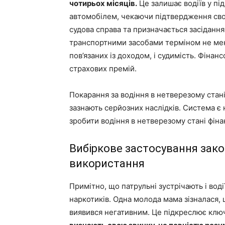
чотирьох місяців.
Це залишає водіїв у пі
автомобілем, чекаючи підтвердження своє
судова справа та призначається засідан
транспортними засобами терміном не мен
пов’язаних із доходом, і судимість. Фіна
страхових премій.
Покарання за водіння в нетверезому стані
зазнають серйозних наслідків. Система є
зробити водіння в нетверезому стані фін
Вибіркове застосування зак
використання
Примітно, що патрульні зустрічають і вод
наркотиків. Одна молода мама зізналася,
виявився негативним. Це підкреслює кл