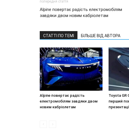
попередня стаття
Alpine повертає радість електромобілям
завдяки двом новим кабріолетам
СТАТТІ ПО ТЕМІ
БІЛЬШЕ ВІД АВТОРА
Alpine повертає радість
Toyota GR 
електромобілям завдяки двом
перший пов
новим кабріолетам
презентаці