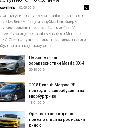
xwelhelp
-
02.09.2018
0
отошпигуни розсекретили зовнішність нового
rcedes-Benz A-Класу, а зарубіжні інсайдери
зкрили терміни презентації автомобіля. У
режі були опубліковані «живі» фото Mercedes-
nz A-Class наступного покоління, премєра якого
дбудеться в наступному році.
Перші технічні
характеристики Mazda CX-4
30.10.2018
2018 Renault Megane RS
проходить випробування на
Нюрбургринзі
18.01.2019
Opel astra несподівано
повертається на російський
ринок