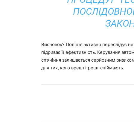
ПОСЛІДОВНО
ЗАКОН
Висновок? Поліція активно переслідує нет
підриває її ефективність. Керування авто
сп’яніння залишається серйозним ризико
для тих, кого врешті-решт спіймають.