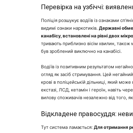
Перевірка на узбіччі: виявле
Поліція розшукує водіїв із ознаками сп’яні
видимі ознаки наркотиків.
Державні обме
канабісу, встановлені на рівні двох мікро
тривають приблизно вісім хвилин, також 
був зроблений виключно на канабісі.
Водіїв із позитивним результатом негайн
огляд як засіб стримування. Цей негайни
крові в поліцейській дільниці, який мож
екстазі, ЛСД, кетамін і героїн, навіть че
вилову споживачів незалежно від того, я
Відкладене правосуддя: неви
Тут система ламається:
Для отримання ре