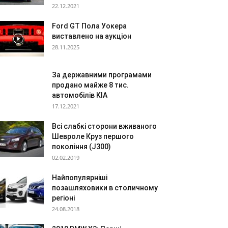
22.12.2021
Ford GT Пола Уокера
виставлено на аукціон
28.11.2025
За державними програмами
продано майже 8 тис.
автомобілів KIA
17.12.2021
Всі слабкі сторони вживаного
Шевроле Круз першого
покоління (J300)
02.02.2019
Найпопулярніші
позашляховики в столичному
регіоні
24.08.2018