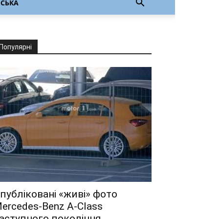
НСЬКА
Популярні
публіковані «живі» фото
ercedes-Benz A-Class
аступного покоління