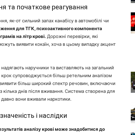
ння та початкове реагування
ння, як-от сильний запах канабісу в автомобілі чи
ження для ТГК, психоактивного компонента
грамів на літр крові.
Дорожні перевірки, які
можуть виявити кокаїн, хоча в цьому випадку акцент
о надягають наручники та виставляють на загальний
й крок супроводжується більш ретельним аналізом
е виявити більш широкий спектр речовин, включаючи
рез кілька днів після вживання. Система створена для
к давно вони вживали наркотики.
значеність і наслідки
зультатів аналізу крові може знадобитися до