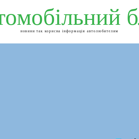
томобільний б
новини так корисна інформація автолюбителям