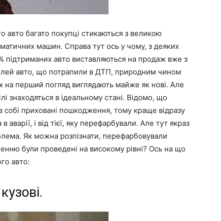
го авто багато покупці стикаються з великою
ематичних машин. Справа тут ось у чому, з деяких
% підтриманих авто виставляються на продаж вже з
оделей авто, що потрапили в ДТП, природним чином
их на перший погляд виглядають майже як нові. Але
ілі знаходяться в ідеальному стані. Відомо, що
в собі приховані пошкодження, тому краще відразу
 аварії, і від тієї, яку перефарбували. Але тут якраз
облема.
Як можна розпізнати, перефарбовували
енню були проведені на високому рівні?
Ось на що
го авто:
кузові.