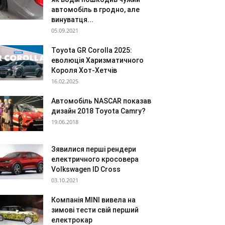
автомобіль в гродно, але
винуватця...
05.09.2021
Toyota GR Corolla 2025:
еволюція Харизматичного
Короля Хот-Хетчів
16.02.2025
Автомобіль NASCAR показав
дизайн 2018 Toyota Camry?
19.06.2018
Зявилися перші рендери
електричного кросовера
Volkswagen ID Cross
03.10.2021
Компанія MINI вивела на
зимові тести свій перший
електрокар