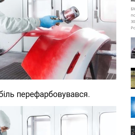
ma
БМ
по
30
Po
обіль перефарбовувався.