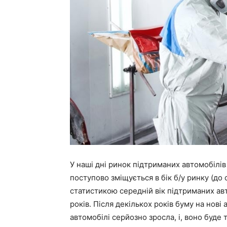
У наші дні ринок підтриманих автомобілів 
поступово зміщується в бік б/у ринку (до
статистикою середній вік підтриманих авт
років. Після декількох років буму на нові
автомобілі серйозно зросла, і, воно буде