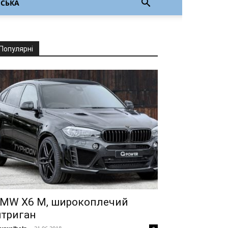
НСЬКА
Популярні
MW X6 M, широкоплечий
нтриган