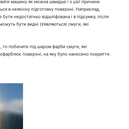
вати машину як можна швидше і з цієї причини
ься в неякісну підготовку поверхні. Наприклад,
бути недостатньо відшліфована і в підсумку, після
жуть бути видні (з’являються) смуги, які
 то побачите під шаром фарби смуги, які
 офарблює поверхні, на яку було нанесено покриття.