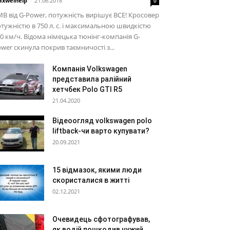
xwelhelp
-
21.06.2018
0
В від G-Power, потужність вирішує ВСЕ! Кросовер
тужністю в 750 л. с. і максимальною швидкістю
0 км/ч. Відома німецька тюнінг-компанія G-
wer скинула покрив таємничості з...
Компанія Volkswagen
представила ралійний
хетчбек Polo GTI R5
21.04.2020
Відеоогляд volkswagen polo
liftback-чи варто купувати?
20.09.2021
15 відмазок, якими люди
скористалися в житті
02.12.2021
Очевидець сфотографував,
як водій пошкодив чужий