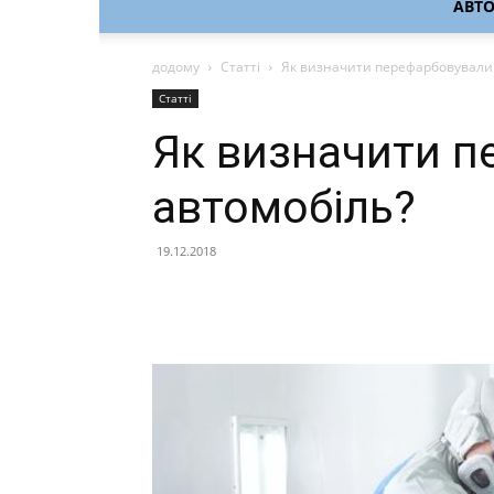
АВТ
додому
Статті
Як визначити перефарбовували
Статті
Як визначити п
автомобіль?
19.12.2018