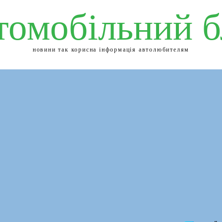
томобільний б
новини так корисна інформація автолюбителям