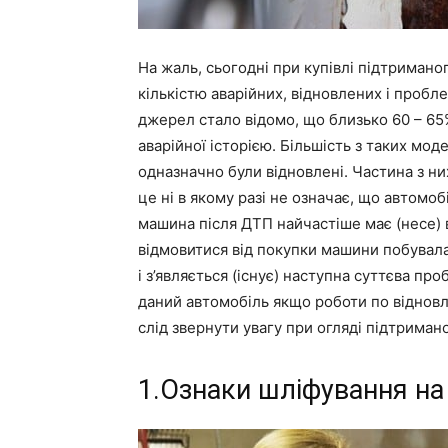
На жаль, сьогодні при купівлі підтримано
кількістю аварійних, відновлених і пробл
джерел стало відомо, що близько 60 – 65
аварійної історією. Більшість з таких м
одназначно були відновлені. Частина з н
це ні в якому разі не означає, що автомоб
машина після ДТП найчастіше має (несе) 
відмовитися від покупки машини побувала в
і з’являється (існує) наступна суттєва пр
даний автомобіль якщо роботи по відновл
слід звернути увагу при огляді підтримано
1
.Ознаки шліфування на 