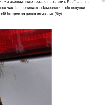
також з економічною кризою не тільки в Росії але і по
ні все частіше починають відмовлятися від покупки
вій інтерес на ринок вживаних (б/у)