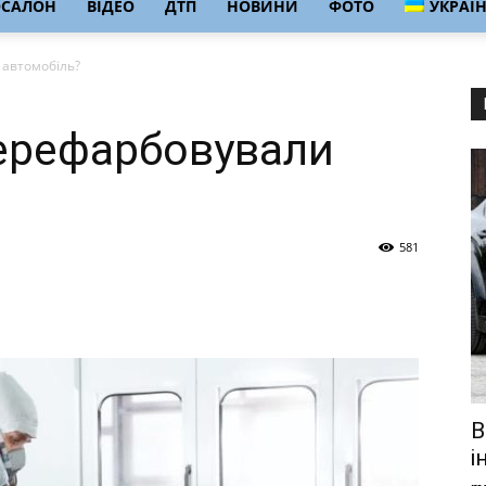
ОСАЛОН
ВІДЕО
ДТП
НОВИНИ
ФОТО
УКРАЇ
 автомобіль?
ерефарбовували
581
B
і