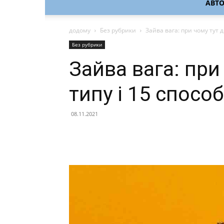
АВТ
додому
Без рубрики
Зайва вага: при чому тут ді
Без рубрики
Зайва вага: при 
типу і 15 спосо
08.11.2021