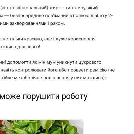
 (він же вісцеральний) жир — тип жиру, який
ла — безпосередньо пов’язаний з появою діабету 2-
евими захворюваннями і раком.
е не тільки красиво, але і дуже корисно для
важливо для нього!
винні допомогти як мінімум уникнути цукрового
х навіть контролювати його або провести ремісію (не
о стійке метаболічне поліпшення у них можливо):
і може порушити роботу