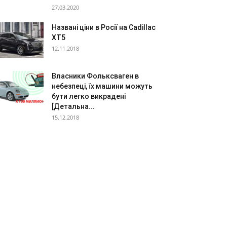
27.03.2020
Названі ціни в Росії на Cadillac
XT5
12.11.2018
Власники Фольксваген в
небезпеці, їх машини можуть
бути легко викрадені
[Детальна...
15.12.2018