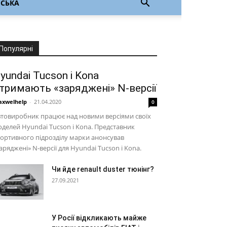
НСЬКА
Популярні
yundai Tucson і Kona
тримають «заряджені» N-версії
xwelhelp
-
21.04.2020
0
товиробник працює над новими версіями своїх
делей Hyundai Tucson і Kona. Представник
ортивного підрозділу марки анонсував
аряджені» N-версії для Hyundai Tucson і Kona.
Чи йде renault duster тюнінг?
27.09.2021
У Росії відкликають майже