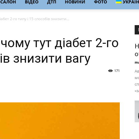
ОСАЛОН
ВІДЕО
ДТП
НОВИНИ
ФОТО
УКРАЇ
абет 2-го типу і 15 способів знизити...
чому тут діабет 2-го
H
о
бів знизити вагу
ma
171
Ав
мо
сп
«з