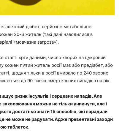
ннезалежний діабет, серйозне метаболічне
 кожен 20-й житель (такі дані наводилися в
теріалі «мовчазна загроза»).
же статті «рг» даними, число хворих на цукровий
ому кожен п’ятий житель росії має або предіабет, або
татті, щодня тільки в росії вмирало по 240 хворих
ається до 90 тисяч смертельних випадків на рік.
двищує ризик інсультів і серцевих нападів. Але
 захворювання можна не тільки уникнути, але і
цього достатньо знати 15 способів, які порадили
І це не може не радувати. Адже превентивні заходи
гою таблеток.