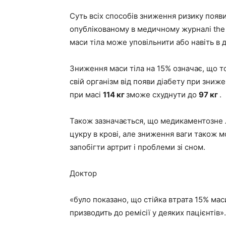
Суть всіх способів зниження ризику появ
опублікованому в медичному журналі the l
маси тіла може уповільнити або навіть в 
Зниження маси тіла на 15% означає, що т
свій організм від появи діабету при зниж
при масі
114 кг
зможе схуднути до
97 кг
.
Також зазначається, що медикаментозне 
цукру в крові, але зниження ваги також м
запобігти артрит і проблеми зі сном.
Доктор
«було показано, що стійка втрата 15% маси
призводить до ремісії у деяких пацієнтів».