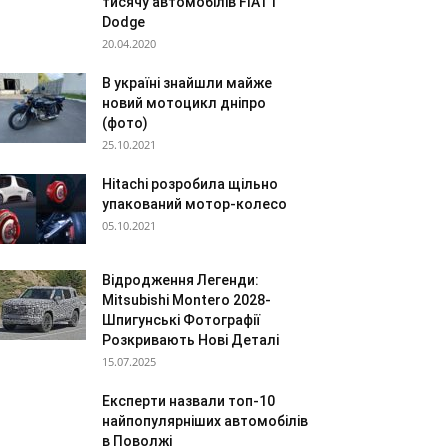
тисячу автомобілів FIAT і
Dodge
20.04.2020
В україні знайшли майже
новий мотоцикл дніпро
(фото)
25.10.2021
Hitachi розробила щільно
упакований мотор-колесо
05.10.2021
Відродження Легенди:
Mitsubishi Montero 2028-
Шпигунські Фотографії
Розкривають Нові Деталі
15.07.2025
Експерти назвали топ-10
найпопулярніших автомобілів
в Поволжі