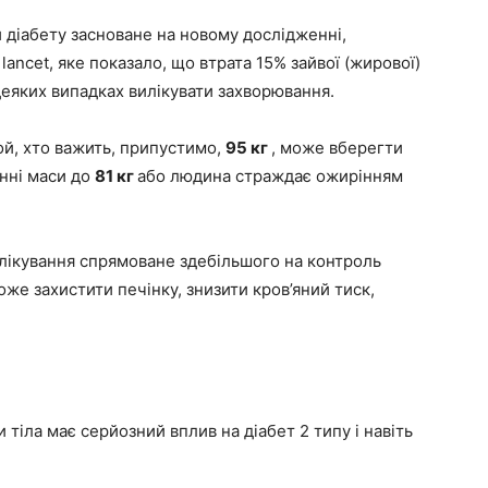
и діабету засноване на новому дослідженні,
ancet, яке показало, що втрата 15% зайвої (жирової)
деяких випадках вилікувати захворювання.
ой, хто важить, припустимо,
95 кг
, може вберегти
енні маси до
81 кг
або людина страждає ожирінням
лікування спрямоване здебільшого на контроль
оже захистити печінку, знизити кров’яний тиск,
 тіла має серйозний вплив на діабет 2 типу і навіть