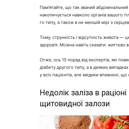
Пам’ятайте, що так званий абдомінальний
накопичується навколо органів вашого ті
го типу, а також в не меншій мірі з серц
Тому, стрункість і відсутність живота — ц
здоров’я. Можна навіть сказати: життєво 
Отже, ось 15 порад від експертів, які по
діабету другого типу, а в деяких випадка
у всіх пацієнтів, але медики впевнені, щ
Недолік заліза в раціон
щитовидної залози