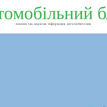
томобільний б
новини так корисна інформація автолюбителям