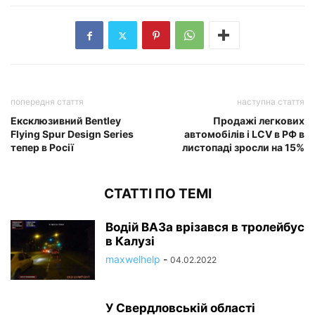
попередня стаття
наступна стаття
Ексклюзивний Bentley
Продажі легкових
Flying Spur Design Series
автомобілів і LCV в РФ в
тепер в Росії
листопаді зросли на 15%
СТАТТІ ПО ТЕМІ
Водій ВАЗа врізався в тролейбус
в Калузі
maxwelhelp
-
04.02.2022
У Свердловській області