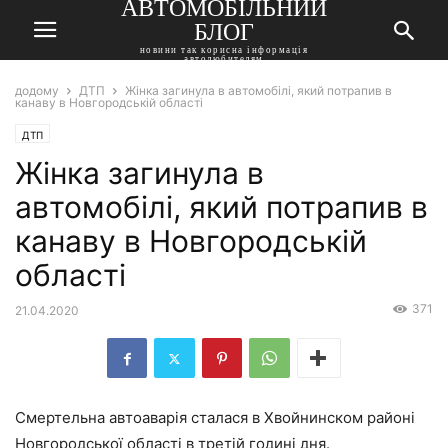
АВТОМОБІЛЬНИЙ
БЛОГ
новини так корисна інформація
автолюбителям
додому
ДТП
Жінка загинула в автомобілі, який потрапив в
канаву в Новгородській області
ДТП
Жінка загинула в
автомобілі, який потрапив в
канаву в Новгородській
області
371
21.04.2020
Смертельна автоаварія сталася в Хвойнинском районі
Новгородської області в третій годині дня.