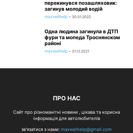
перекинувся позашляховик:
загинув молодий водій
maxwelhelp
-
30.01.2022
Одна людина загинула в ДТП
фури та мопеда Троснянском
районі
maxwelhelp
-
31.12.2021
ПРО НАС
Cайт про різноманітні новини , цікава та корисна
інформація для автолюбителів
зв'язатися з нами:
maxwelhelp@gmail.com