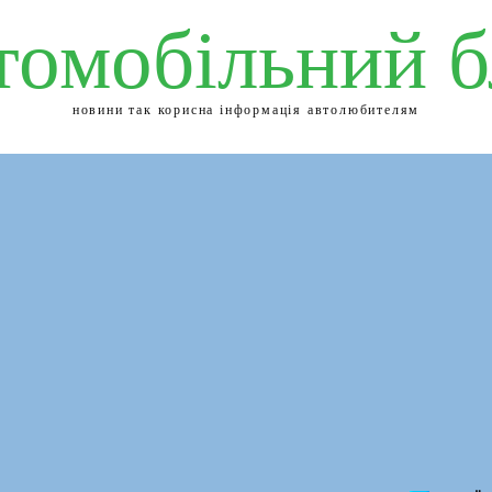
томобільний б
новини так корисна інформація автолюбителям