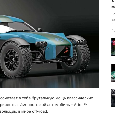
ma
За
ва
Po
рі
 сочетает в себе брутальную мощь классических
ичества. Именно такой автомобиль – Ariel E-
волюцию в мире off-road.