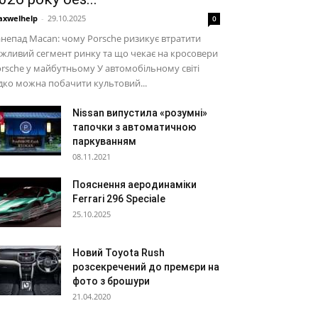
xwelhelp
-
29.10.2025
0
непад Macan: чому Porsche ризикує втратити
жливий сегмент ринку та що чекає на кросовери
rsche у майбутньому У автомобільному світі
дко можна побачити культовий...
Nissan випустила «розумні»
тапочки з автоматичною
паркуванням
08.11.2021
Пояснення аеродинаміки
Ferrari 296 Speciale
25.10.2025
Новий Toyota Rush
розсекречений до премєри на
фото з брошури
21.04.2020