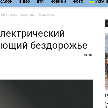
ОСАЛОН
ВІДЕО
ДТП
НОВИНИ
ФОТО
УКРАЇ
еский бунтарь, покоряющий бездорожье
 Электрический
ряющий бездорожье
106
P
д
2