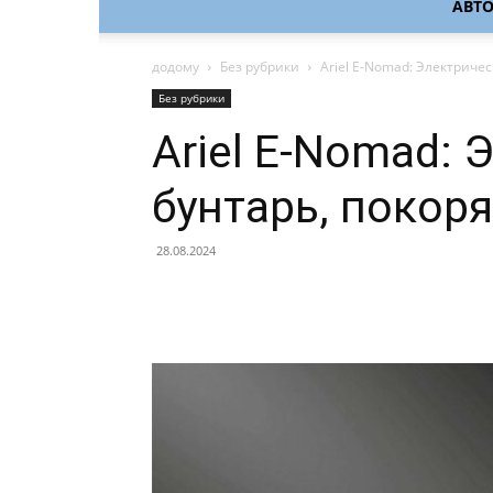
АВТ
додому
Без рубрики
Ariel E-Nomad: Электрич
Без рубрики
Ariel E-Nomad:
бунтарь, поко
28.08.2024