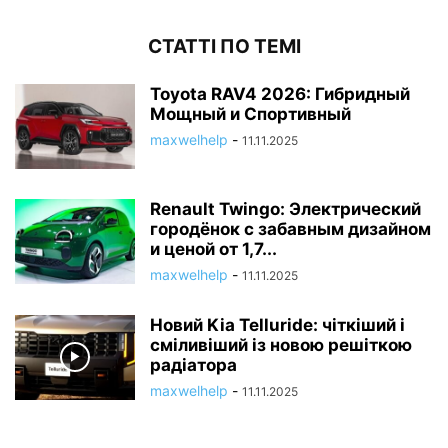
СТАТТІ ПО ТЕМІ
Toyota RAV4 2026: Гибридный
Мощный и Спортивный
maxwelhelp
-
11.11.2025
Renault Twingo: Электрический
городёнок с забавным дизайном
и ценой от 1,7...
maxwelhelp
-
11.11.2025
Новий Kia Telluride: чіткіший і
сміливіший із новою решіткою
радіатора
maxwelhelp
-
11.11.2025