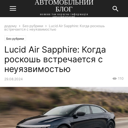
АВТОМОБІЛЬНИЙ
БЛОГ
новини так корисна інформація
автолюбителям
додому
Без рубрики
Lucid Air Sapphire: Когда роскошь
встречается с неуязвимостью
Без рубрики
Lucid Air Sapphire: Когда
роскошь встречается с
неуязвимостью
110
29.08.2024