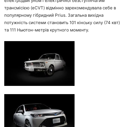
електродвигуном і електричної безступінчатим
трансмісією (eCVT) відмінно зарекомендувала себе в
популярному гібридний Prius. Загальна вихідна
потужність системи становить 101 кінську силу (74 квт)
та 111 Ньютон-метрів крутного моменту.