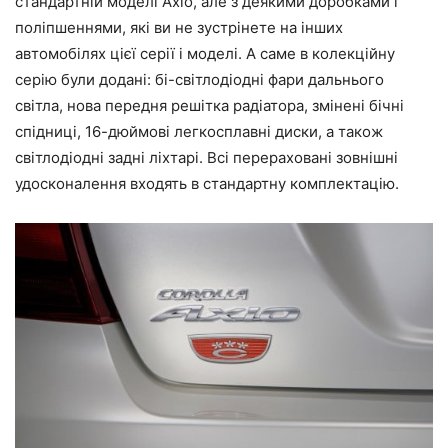
стандартній моделі Axio, але з деякими доробками і
поліпшеннями, які ви не зустрінете на інших
автомобілях цієї серії і моделі. А саме в колекційну
серію були додані: бі-світлодіодні фари дальнього
світла, нова передня решітка радіатора, змінені бічні
спідниці, 16-дюймові легкосплавні диски, а також
світлодіодні задні ліхтарі. Всі перераховані зовнішні
удосконалення входять в стандартну комплектацію.