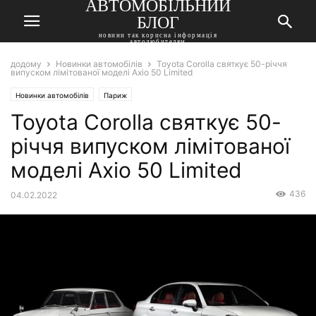
АВТОМОБІЛЬНИЙ
БЛОГ
новини так корисна інформація
автолюбителям
додому
Новинки автомобілів
Toyota Corolla святкує 50-річчя
випуском лімітованої моделі Axio 50 Limited
Новинки автомобілів
Париж
Toyota Corolla святкує 50-
річчя випуском лімітованої
моделі Axio 50 Limited
436
04.02.2022