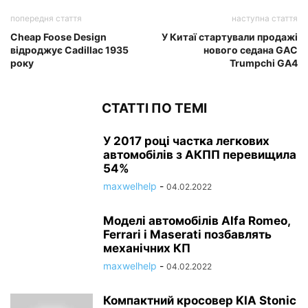
попередня стаття
наступна стаття
Cheap Foose Design
У Китаї стартували продажі
відроджує Cadillac 1935
нового седана GAC
року
Trumpchi GA4
СТАТТІ ПО ТЕМІ
У 2017 році частка легкових
автомобілів з АКПП перевищила
54%
maxwelhelp
-
04.02.2022
Моделі автомобілів Alfa Romeo,
Ferrari і Maserati позбавлять
механічних КП
maxwelhelp
-
04.02.2022
Компактний кросовер KIA Stonic