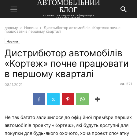
АВТОМОБІЛЬНИЙ
БЛОГ
новини так корисна інформація
автолюбителям
додому
Новини
Дистрибютор автомобілів «Кортеж» почне
працювати в першому кварталі
Новини
Дистрибютор автомобілів
«Кортеж» почне працювати
в першому кварталі
371
08.11.2021
Не так багато залишилося до офіційної прем’єри перших
автомобілів проекту «Кортеж», які будуть доступні для
покупки для будь-якого охочого, хоча проект спочатку