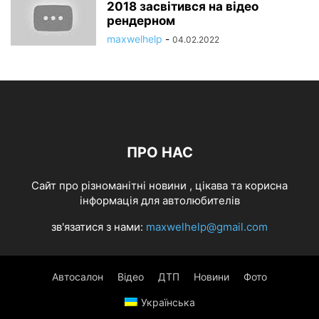
2018 засвітився на відео
рендерном
maxwelhelp
-
04.02.2022
ПРО НАС
Cайт про різноманітні новини , цікава та корисна
інформація для автолюбителів
зв'язатися з нами:
maxwelhelp@gmail.com
Автосалон
Відео
ДТП
Новини
Фото
Українська