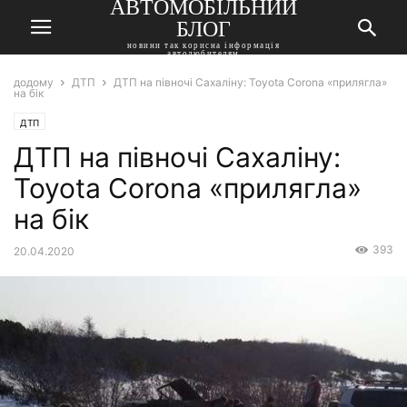
АВТОМОБІЛЬНИЙ
БЛОГ
новини так корисна інформація
автолюбителям
додому
ДТП
ДТП на півночі Сахаліну: Toyota Corona «прилягла»
на бік
ДТП
ДТП на півночі Сахаліну:
Toyota Corona «прилягла»
на бік
393
20.04.2020