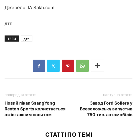
Джерело: ІА Sakh.com.
дтп
ТЕГИ
дтп
попередня стаття
наступна стаття
Новий пікап SsangYong
Завод Ford Sollers у
Rexton Sports користується
Всеволожську випустив
ажіотажним попитом
750 тис. автомобілів
СТАТТІ ПО ТЕМІ