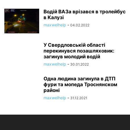
Водій ВАЗа врізався в тролейбус
в Калузі
maxwelhelp
-
04.02.2022
У Свердловській області
перекинувся позашляховик:
загинув молодий водій
maxwelhelp
-
30.01.2022
Одна людина загинула в ДТП
фури та мопеда Троснянском
районі
maxwelhelp
-
31.12.2021