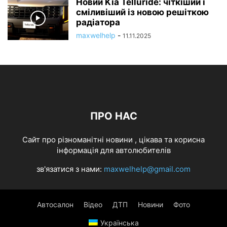
Новий Kia Telluride: чіткіший і
сміливіший із новою решіткою
радіатора
maxwelhelp
-
11.11.2025
ПРО НАС
Cайт про різноманітні новини , цікава та корисна
інформація для автолюбителів
зв'язатися з нами:
maxwelhelp@gmail.com
Автосалон
Відео
ДТП
Новини
Фото
Українська