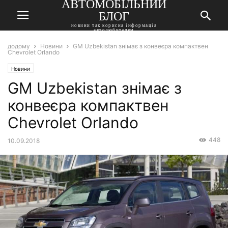
АВТОМОБІЛЬНИЙ
БЛОГ
новини так корисна інформація
автолюбителям
додому
Новини
GM Uzbekistan знімає з конвеєра компактвен
Chevrolet Orlando
Новини
GM Uzbekistan знімає з
конвеєра компактвен
Chevrolet Orlando
448
10.09.2018