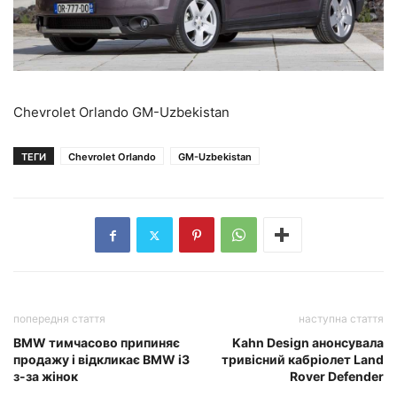
Chevrolet Orlando GM-Uzbekistan
ТЕГИ
Chevrolet Orlando
GM-Uzbekistan
попередня стаття
наступна стаття
BMW тимчасово припиняє
Kahn Design анонсувала
продажу і відкликає BMW i3
тривісний кабріолет Land
з-за жінок
Rover Defender