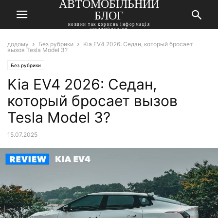
АВТОМОБІЛЬНИЙ
БЛОГ
новини так корисна інформація
автолюбителям
додому
Без рубрики
Kia EV4 2026: Седан, который бросает
вызов Tesla Model 3?
Без рубрики
Kia EV4 2026: Седан,
который бросает вызов
Tesla Model 3?
15.07.2025