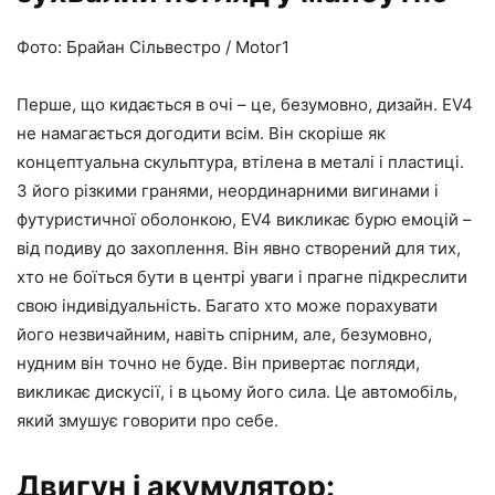
Фото: Брайан Сільвестро / Motor1
Перше, що кидається в очі – це, безумовно, дизайн. EV4
не намагається догодити всім. Він скоріше як
концептуальна скульптура, втілена в металі і пластиці.
З його різкими гранями, неординарними вигинами і
футуристичної оболонкою, EV4 викликає бурю емоцій –
від подиву до захоплення. Він явно створений для тих,
хто не боїться бути в центрі уваги і прагне підкреслити
свою індивідуальність. Багато хто може порахувати
його незвичайним, навіть спірним, але, безумовно,
нудним він точно не буде. Він привертає погляди,
викликає дискусії, і в цьому його сила. Це автомобіль,
який змушує говорити про себе.
Двигун і акумулятор: