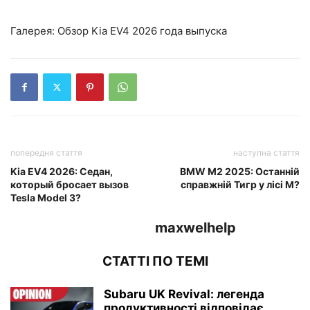
Галерея: Обзор Kia EV4 2026 года выпуска
попередня стаття
наступна стаття
Kia EV4 2026: Седан,
BMW M2 2025: Останній
который бросает вызов
справжній Тигр у лісі М?
Tesla Model 3?
maxwelhelp
СТАТТІ ПО ТЕМІ
Subaru UK Revival: легенда
продуктивності відповідає