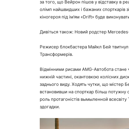
за того, що Вейрон пішов у відставку в ре
олімп найшвидших і бажаних спорткарів 
кіногероя під ім’ям «Drift» буде виконува
Дивіться також: Новий родстер Mercedes-B
Режисер блокбастера Майкл Бей твитнул 
Трансформерів.
Відмінними рисами AMG-Автобота стане ч
нижній частині, окантовкою колісних диск
заднього виду. Ходять чутки, що містер 
встановивши на спорткар більш потужну 
роль протагоністів вымыленной всесвіту 
здогадки.