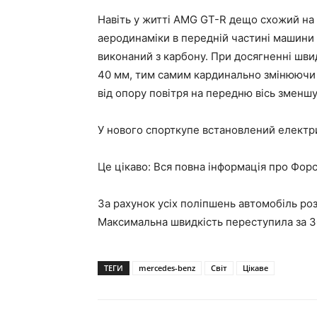
Навіть у житті AMG GT-R дещо схожий на 
аеродинаміки в передній частині машини 
виконаний з карбону. При досягненні шви
40 мм, тим самим кардинально змінюючи 
від опору повітря на передню вісь зменшу
У нового спорткупе встановлений електр
Це цікаво: Вся повна інформація про Фор
За рахунок усіх поліпшень автомобіль роз
Максимальна швидкість переступила за 30
ТЕГИ
mercedes-benz
Світ
Цікаве