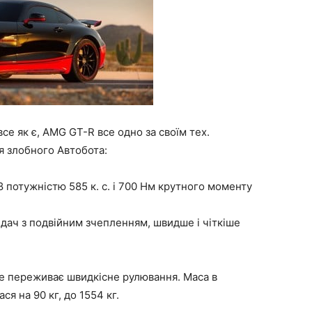
е як є, AMG GT-R все одно за своїм тех.
я злобного Автобота:
 потужністю 585 к. с. і 700 Нм крутного моменту
дач з подвійним зчепленням, швидше і чіткіше
ще переживає швидкісне рулювання. Маса в
ся на 90 кг, до 1554 кг.