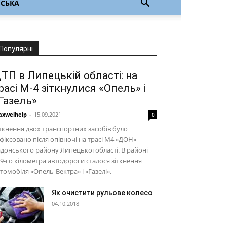
НСЬКА
Популярні
ТП в Липецькій області: на
расі М-4 зіткнулися «Опель» і
Газель»
xwelhelp
-
15.09.2021
0
ткнення двох транспортних засобів було
фіксовано після опівночі на трасі М4 «ДОН»
донського району Липецької області. В районі
9-го кілометра автодороги сталося зіткнення
томобіля «Опель-Вектра» і «Газелі».
Як очистити рульове колесо
04.10.2018