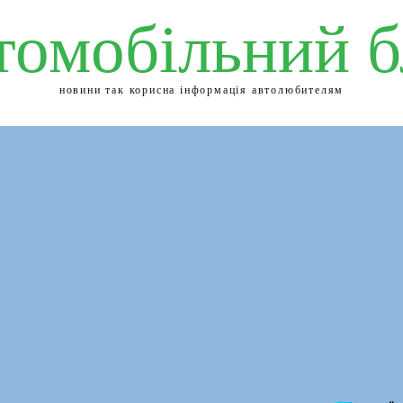
томобільний б
новини так корисна інформація автолюбителям