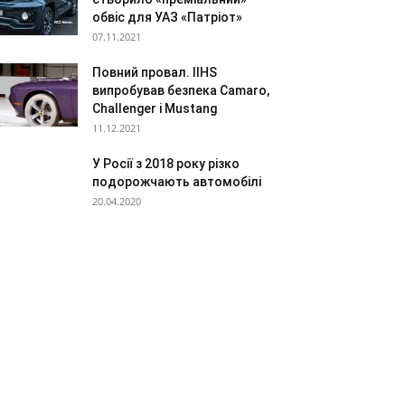
обвіс для УАЗ «Патріот»
07.11.2021
Повний провал. IIHS
випробував безпека Camaro,
Challenger і Mustang
11.12.2021
У Росії з 2018 року різко
подорожчають автомобілі
20.04.2020