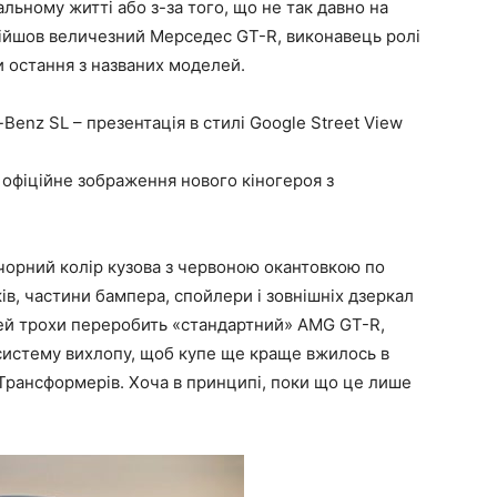
альному житті або з-за того, що не так давно на
зійшов величезний Мерседес GT-R, виконавець ролі
ти остання з названих моделей.
enz SL – презентація в стилі Google Street View
офіційне зображення нового кіногероя з
орний колір кузова з червоною окантовкою по
ів, частини бампера, спойлери і зовнішніх дзеркал
Бей трохи переробить «стандартний» AMG GT-R,
систему вихлопу, щоб купе ще краще вжилось в
Трансформерів. Хоча в принципі, поки що це лише