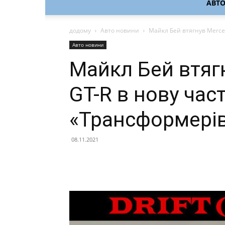
АВТ
додому
Авто новини
Майкл Бей втягнув Merce
Авто новини
Майкл Бей втяг
GT-R в нову час
«Трансформері
08.11.2021