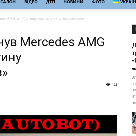
ОСАЛОН
ВІДЕО
ДТП
НОВИНИ
ФОТО
УКРАЇ
des AMG GT-R в нову частину «Трансформерів»
нув Mercedes AMG
Д
т
тину
«
в»
ma
Зі
за
432
За
41
ав