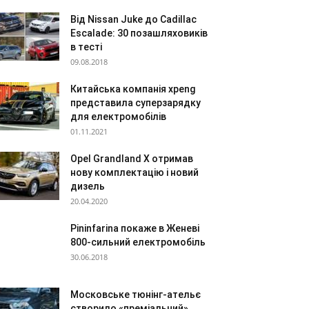
Від Nissan Juke до Cadillac
Escalade: 30 позашляховиків
в тесті
09.08.2018
Китайська компанія xpeng
представила суперзарядку
для електромобілів
01.11.2021
Opel Grandland X отримав
нову комплектацію і новий
дизель
20.04.2020
Pininfarina покаже в Женеві
800-сильний електромобіль
30.06.2018
Московське тюнінг-ательє
створило «преміальний»