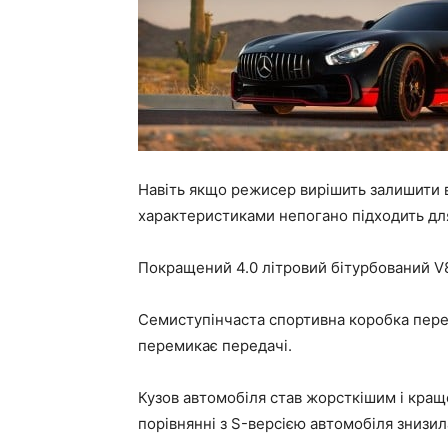
Навіть якщо режисер вирішить залишити вс
характеристиками непогано підходить дл
Покращений 4.0 літровий бітурбований V8
Семиступінчаста спортивна коробка пере
перемикає передачі.
Кузов автомобіля став жорсткішим і кра
порівнянні з S-версією автомобіля знизила