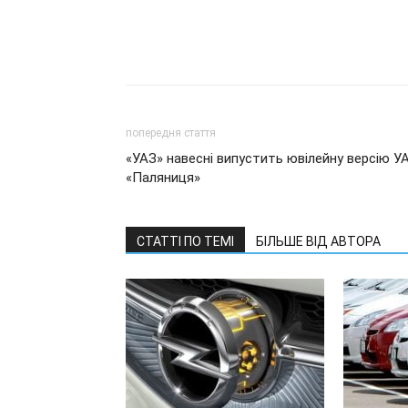
попередня стаття
«УАЗ» навесні випустить ювілейну версію У
«Паляниця»
СТАТТІ ПО ТЕМІ
БІЛЬШЕ ВІД АВТОРА