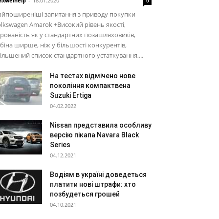
xwelhelp
-
18.01.2020
0
айпоширеніші запитання з приводу покупки
lkswagen Amarok +Високий рівень якості,
рованість як у стандартних позашляховиків,
біна ширше, ніж у більшості конкурентів,
ільшений список стандартного устаткування,...
На тестах відмічено нове
покоління компактвена
Suzuki Ertiga
04.02.2022
Nissan представила особливу
версію пікапа Navara Black
Series
04.12.2021
Водіям в україні доведеться
платити нові штрафи: хто
позбудеться грошей
04.10.2021