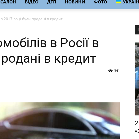
ОСАЛОН
ВІДЕО
ДТП
НОВИНИ
ФОТО
УКРАЇ
 в 2017 році були продані в кредит
обілів в Росії в
продані в кредит
341
2
«