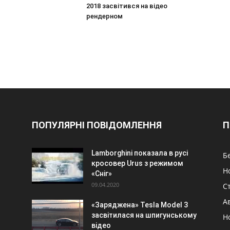
2018 засвітився на відео
рендерном
ПОПУЛЯРНІ ПОВІДОМЛЕННЯ
П
Lamborghini показала в русі
Б
кросовер Urus з режимом
Н
«Сніг»
09.04.2020
Ст
А
«Заряджена» Tesla Model 3
засвітилася на шпигунському
Н
відео