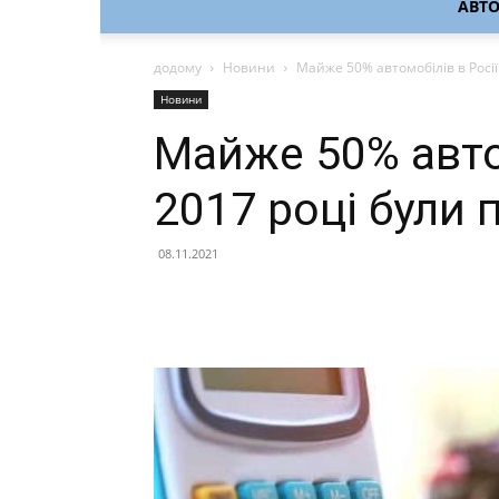
АВТ
додому
Новини
Майже 50% автомобілів в Росії
Новини
Майже 50% автом
2017 році були 
08.11.2021