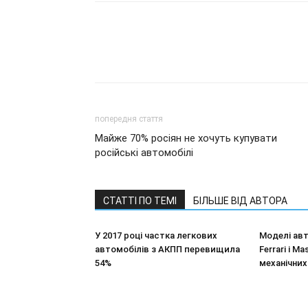
попередня стаття
Майже 70% росіян не хочуть купувати
російські автомобілі
СТАТТІ ПО ТЕМІ
БІЛЬШЕ ВІД АВТОРА
У 2017 році частка легкових
Моделі авт
автомобілів з АКПП перевищила
Ferrari і M
54%
механічних