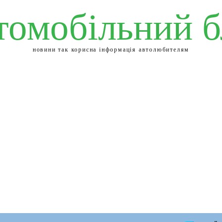
томобільний б
новини так корисна інформація автолюбителям