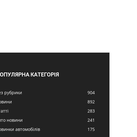
ОПУЛЯРНА КАТЕГОРІЯ
ез рубрики
904
овини
892
атті
283
вто новини
241
овинки автомобілів
175