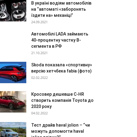
В україні водіям автомобілів
на “автоматі «заборонять
їздити на» механіці”
24.09.2021
Автомобілі LADA займають
40-процентну частку В-
сегмента в РФ
21.10.2021
Skoda показала «спортивну»
версію хетчбека fabia (фото)
02.02.2022
Кросовер дешевше C-HR
створить компанія Toyota до
2020 року
04.02.2022
Тест драйв haval jolion – “чи
можуть допомогти haval