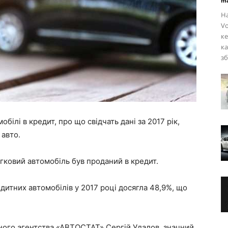
ma
Н
Vo
ке
ка
зб
білі в кредит, про що свідчать дані за 2017 рік,
 авто.
гковий автомобіль був проданий в кредит.
дитних автомобілів у 2017 році досягла 48,9%, що
ного агентства «АВТОСТАТ» Сергій Удалов, значний