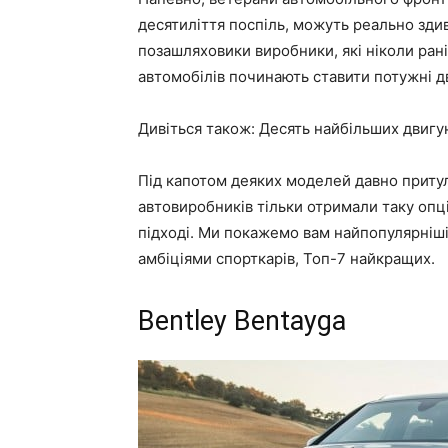
десятиліття поспіль, можуть реально здив
позашляховики виробники, які ніколи рані
автомобілів починають ставити потужні д
Дивіться також: Десять найбільших двигун
Під капотом деяких моделей давно приту
автовиробників тільки отримали таку опці
підході. Ми покажемо вам найпопулярніші
амбіціями спорткарів, Топ-7 найкращих.
Bentley Bentayga