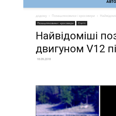
АВТ
додому
Позашляховики і кросовери
Найвідомі
Позашляховики і кросовери
Статті
Найвідоміші по
двигуном V12 п
18.09.2018