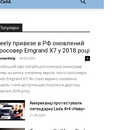
НСЬКА
Популярні
eely привезе в РФ оновлений
росовер Emgrand X7 у 2018 році
xwelhelp
-
04.03.2020
0
сійський офіс китайської компанії анонсував
яву на ринку оновлену версію свого кросовера
ely Emgrand X7. Як стало відомо, оновлена
дель стане доступна для покупки в другому
арталі 2018 року.
Американці протестували
легендарну Lada 4×4 «Ниву»
21.04.2020