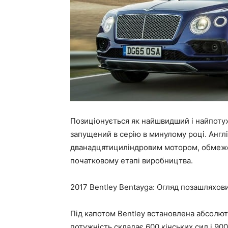
Позиціонується як найшвидший і найпотуж
запущений в серію в минулому році. Анг
дванадцятициліндровим мотором, обмеже
початковому етапі виробництва.
2017 Bentley Bentayga: Огляд позашляхов
Під капотом Bentley встановлена абсолютн
потужність складає 600 кінських сил і 90