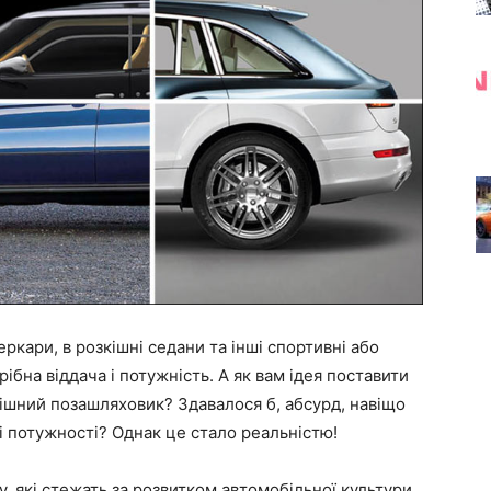
ркари, в розкішні седани та інші спортивні або
рібна віддача і потужність. А як вам ідея поставити
кішний позашляховик? Здавалося б, абсурд, навіщо
і потужності? Однак це стало реальністю!
, які стежать за розвитком автомобільної культури