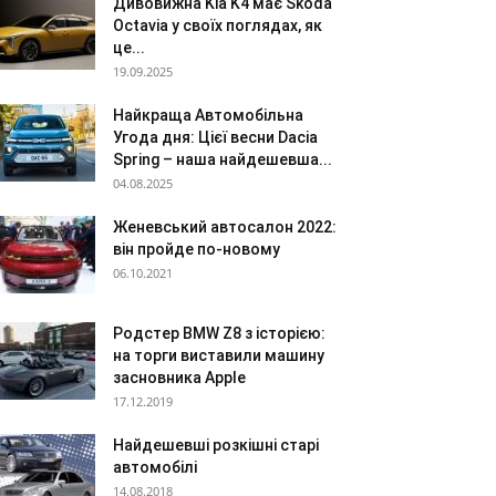
Дивовижна Kia K4 має Skoda
Octavia у своїх поглядах, як
це...
19.09.2025
Найкраща Автомобільна
Угода дня: Цієї весни Dacia
Spring – наша найдешевша...
04.08.2025
Женевський автосалон 2022:
він пройде по-новому
06.10.2021
Родстер BMW Z8 з історією:
на торги виставили машину
засновника Apple
17.12.2019
Найдешевші розкішні старі
автомобілі
14.08.2018