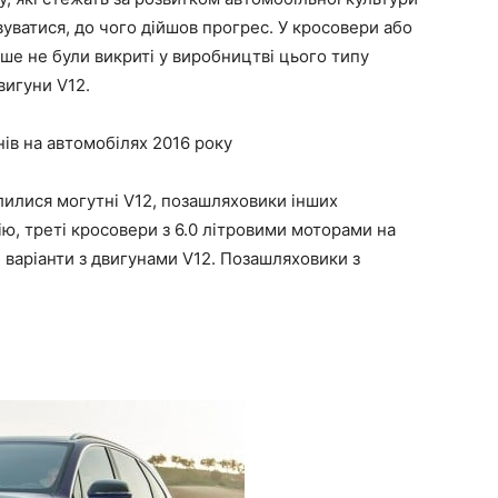
уватися, до чого дійшов прогрес. У кросовери або
ше не були викриті у виробництві цього типу
вигуни V12.
ів на автомобілях 2016 року
лилися могутні V12, позашляховики інших
ю, треті кросовери з 6.0 літровими моторами на
 варіанти з двигунами V12. Позашляховики з