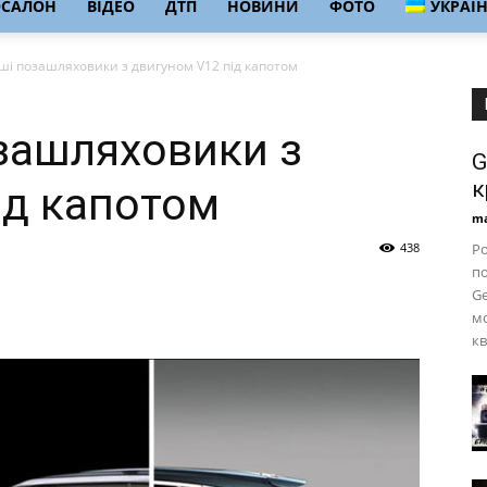
ОСАЛОН
ВІДЕО
ДТП
НОВИНИ
ФОТО
УКРАЇ
ші позашляховики з двигуном V12 під капотом
зашляховики з
G
к
ід капотом
ma
438
Ро
по
Ge
мо
кв