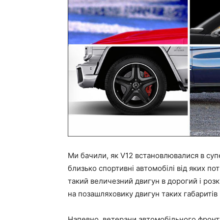
Ми бачили, як V12 встановлювалися в супе
близько спортивні автомобілі від яких пот
такий величезний двигун в дорогий і роз
на позашляховику двигун таких габаритів 
Напевно, ветерани автомобільного фронту