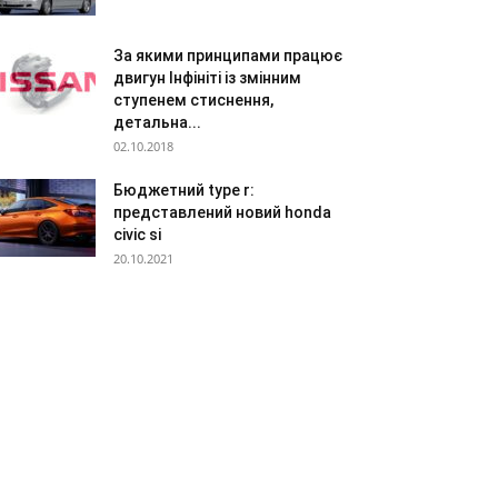
За якими принципами працює
двигун Інфініті із змінним
ступенем стиснення,
детальна...
02.10.2018
Бюджетний type r:
представлений новий honda
civic si
20.10.2021