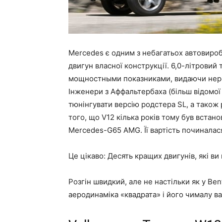
Mercedes є одним з небагатьох автовиро
двигун власної конструкції. 6,0-літровий
мощностными показниками, видаючи нереа
Інженери з Аффальтербаха (більш відомої 
тюнінгувати версію родстера SL, а також р
того, що V12 кілька років тому був вста
Mercedes-G65 AMG. Її вартість починалася
Це цікаво: Десять кращих двигунів, які в
Розгін швидкий, але не настільки як у Ben
аеродинаміка «квадрата» і його чималу ва