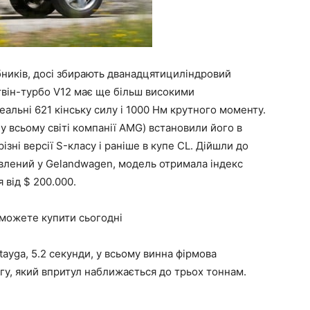
бників, досі збирають дванадцятициліндровий
 твін-турбо V12 має ще більш високими
льні 621 кінську силу і 1000 Нм крутного моменту.
у всьому світі компанії AMG) встановили його в
ізні версії S-класу і раніше в купе CL. Дійшли до
новлений у Gelandwagen, модель отримала індекс
 від $ 200.000.
и можете купити сьогодні
tayga, 5.2 секунди, у всьому винна фірмова
гу, який впритул наближається до трьох тоннам.