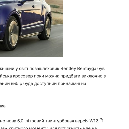
ніший у світі позашляховик Bentley Bentayga був
лійська кросовер поки можна придбати виключно з
ний вибір буде доступний принаймні на
ика
о нова 6,0-літровий твинтурбовая версія W12. Її
0 Нм крутного моменту. Вся потужність йде на