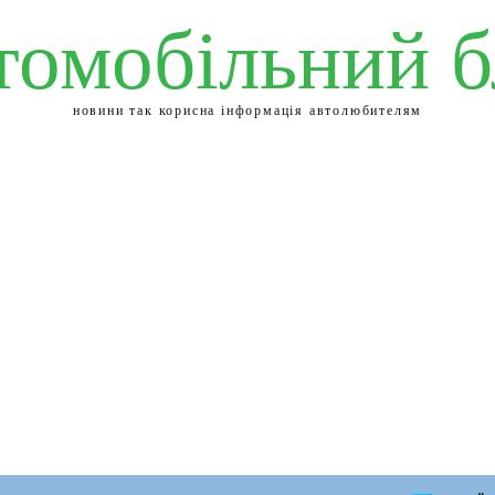
томобільний б
новини так корисна інформація автолюбителям