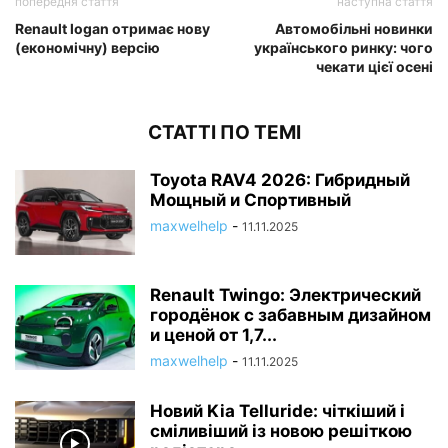
попередня стаття
наступна стаття
Renault logan отримає нову
Автомобільні новинки
(економічну) версію
українського ринку: чого
чекати цієї осені
СТАТТІ ПО ТЕМІ
Toyota RAV4 2026: Гибридный
Мощный и Спортивный
maxwelhelp
-
11.11.2025
Renault Twingo: Электрический
городёнок с забавным дизайном
и ценой от 1,7...
maxwelhelp
-
11.11.2025
Новий Kia Telluride: чіткіший і
сміливіший із новою решіткою