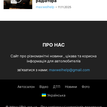
радіатора
maxwelhelp
-
11.11.2025
ПРО НАС
Cайт про різноманітні новини , цікава та корисна
інформація для автолюбителів
зв'язатися з нами:
maxwelhelp@gmail.com
Автосалон
Відео
ДТП
Новини
Фото
Українська
© https://fbk.org.ua - При копіюванні матеріалів посилання