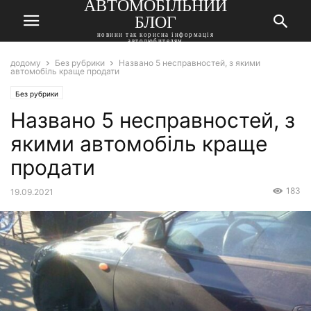
АВТОМОБІЛЬНИЙ
БЛОГ
новини так корисна інформація
автолюбителям
додому
Без рубрики
Названо 5 несправностей, з якими
автомобіль краще продати
Без рубрики
Названо 5 несправностей, з
якими автомобіль краще
продати
183
19.09.2021