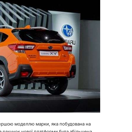
першою моделлю марки, яка побудована на
За рахунок нової платформи була збільшена