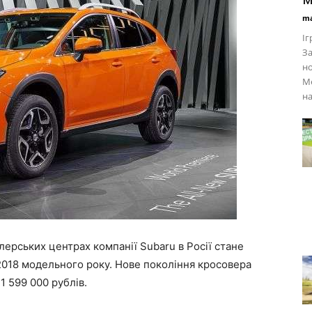
ma
Іг
За
но
M
на
илерських центрах компанії Subaru в Росії стане
2018 модельного року. Нове покоління кросовера
1 599 000 рублів.