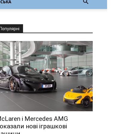
НСЬКА
Популярні
cLaren і Mercedes AMG
оказали нові іграшкові
ашини