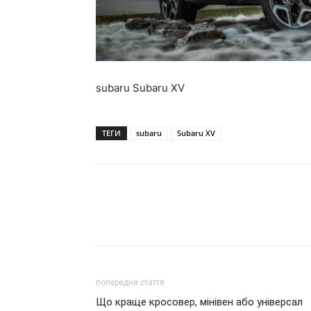
subaru Subaru XV
ТЕГИ
subaru
Subaru XV
попередня стаття
Що краще кросовер, мінівен або універсал