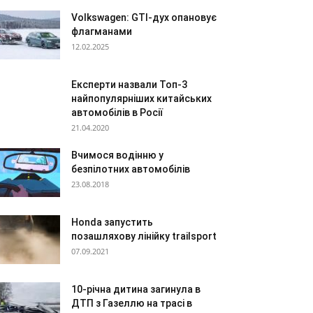
Volkswagen: GTI-дух опановує
флагманами
12.02.2025
Експерти назвали Топ-3
найпопулярніших китайських
автомобілів в Росії
21.04.2020
Вчимося водінню у
безпілотних автомобілів
23.08.2018
Honda запустить
позашляхову лінійку trailsport
07.09.2021
10-річна дитина загинула в
ДТП з Газеллю на трасі в