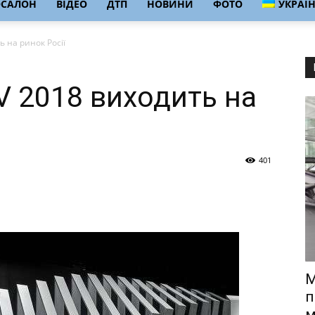
ОСАЛОН
ВІДЕО
ДТП
НОВИНИ
ФОТО
УКРАЇ
 на ринок Росії
V 2018 виходить на
401
M
п
м