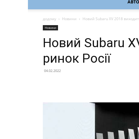
АВТ
додому
Новини
Новий Subaru XV 2018 виходить
Новини
Новий Subaru X
ринок Росії
04.02.2022