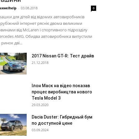
xwelhelp
-
03.08.2018
0
рашки для дітей від відомих автовиробників
рубіжний інтернет рясніє двома великими
винами від McLaren і спортивного підрозділу
ercedes AMG. Обидва автовиробника випустили
 ринок дві...
2017 Nissan GT-R: Тест драйв
21.12.2018
Ілон Маск на відео показав
процес виробництва нового
Tesla Model 3
29.03.2020
Dacia Duster: Гибридный бум
по доступной цене
03.09.2024