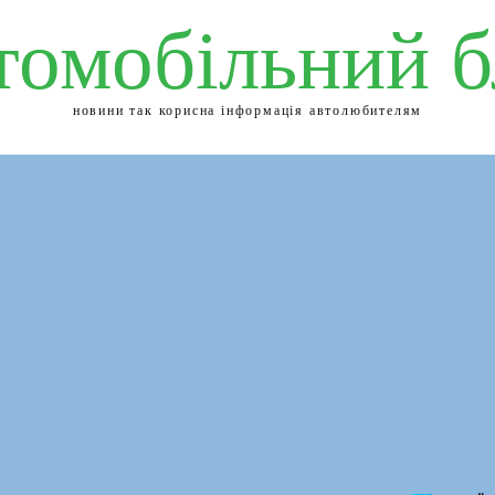
томобільний б
новини так корисна інформація автолюбителям