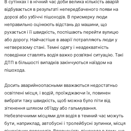
В сутінках і в нічний час доби велика кількість аварій
відбувається в результаті непередбаченого появи на
дорозі або узбіччі пішоходів. В присмерку люди
неправильно оцінюють відстань до машини, що
рухається і її швидкість, поспішають перейти вулицю
або дорогу. Найчастіше в аварії потрапляють люди у
нетверезому стані. Темні одягу і неадекватність
поведінки ставлять водія важко розв’язні ситуацію. Такі
ДТП в більшості випадків закінчуються наїздом на
пішохода.
Досить аварийноопасными вважаються недостатньо
освітлені місця, і водій, проїжджаючи їх, повинен
вибрати таку швидкість, щоб можна було піти від
зіткнення шляхом об’їзду або гальмування.
Небезпечними місцями для водія в темний час можуть
бути, наприклад, автобусні і тролейбусні зупинки, місця
пішохідних переходів. Впевненість пішохода в тому, що