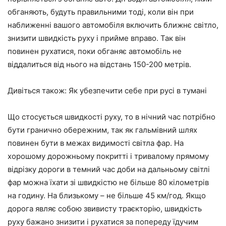
обганяють, будуть правильними тоді, коли він при
наближенні вашого автомобіля включить ближнє світло,
знизити швидкість руху і прийме вправо. Так він
повинен рухатися, поки обганяє автомобіль не
віддалиться від нього на відстань 150-200 метрів.
Дивіться також: Як убезпечити себе при русі в тумані
Що стосується швидкості руху, то в нічний час потрібно
бути гранично обережним, так як гальмівний шлях
повинен бути в межах видимості світла фар. На
хорошому дорожньому покритті і тривалому прямому
відрізку дороги в темний час доби на дальньому світлі
фар можна їхати зі швидкістю не більше 80 кілометрів
на годину. На близькому – не більше 45 км/год. Якщо
дорога являє собою звивисту траєкторію, швидкість
руху бажано знизити і рухатися за попереду їдучим