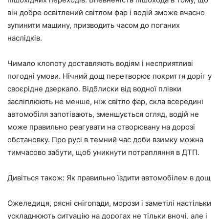
він добре освітлений світлом фар і водій зможе вчасно
зупинити машину, призводить часом до поганих
наслідків.
Чимало клопоту доставляють водіям і несприятливі
погодні умови. Нічний дощ перетворює покриття доріг у
своєрідне дзеркало. Відблиски від водної плівки
засліплюють не менше, ніж світло фар, скла всередині
автомобіля запотівають, зменшується огляд, водій не
може правильно реагувати на створювану на дорозі
обстановку. Про русі в темний час доби взимку можна
тимчасово забути, щоб уникнути потрапляння в ДТП.
Дивіться також: Як правильно їздити автомобілем в дощ
Ожеледиця, рясні снігопади, морози і заметілі настільки
ускладнюють ситуацію на дорогах не тільки вночі, але і