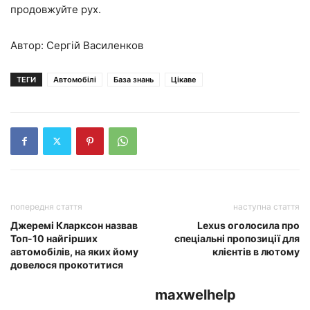
продовжуйте рух.
Автор: Сергій Василенков
ТЕГИ
Автомобілі
База знань
Цікаве
попередня стаття
наступна стаття
Джеремі Кларксон назвав
Lexus оголосила про
Топ-10 найгірших
спеціальні пропозиції для
автомобілів, на яких йому
клієнтів в лютому
довелося прокотитися
maxwelhelp