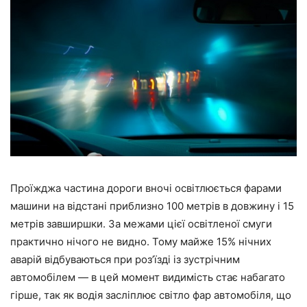
Проїжджа частина дороги вночі освітлюється фарами
машини на відстані приблизно 100 метрів в довжину і 15
метрів завширшки. За межами цієї освітленої смуги
практично нічого не видно. Тому майже 15% нічних
аварій відбуваються при роз’їзді із зустрічним
автомобілем — в цей момент видимість стає набагато
гірше, так як водія засліплює світло фар автомобіля, що