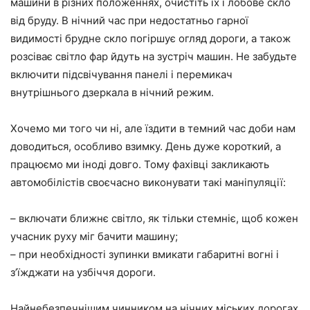
машини в різних положеннях, очистіть їх і лобове скло
від бруду. В нічний час при недостатньо гарної
видимості брудне скло погіршує огляд дороги, а також
розсіває світло фар йдуть на зустріч машин. Не забудьте
включити підсвічування панелі і перемикач
внутрішнього дзеркала в нічний режим.
Хочемо ми того чи ні, але їздити в темний час доби нам
доводиться, особливо взимку. День дуже короткий, а
працюємо ми іноді довго. Тому фахівці закликають
автомобілістів своєчасно виконувати такі маніпуляції:
– включати ближнє світло, як тільки стемніє, щоб кожен
учасник руху міг бачити машину;
– при необхідності зупинки вмикати габаритні вогні і
з’їжджати на узбіччя дороги.
Найнебезпечнішим чинником на нічних міських дорогах