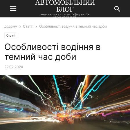
АВТОМОБІЛЬНИЙ
БЛОГ
новини так корисна інформація
автолюбителям
додому
Статті
Особливості водіння в темний час доби
Статті
Особливості водіння в
темний час доби
22.02.2020