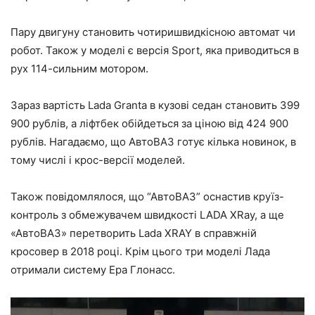
Пару двигуну становить чотиришвидкісною автомат чи
робот. Також у моделі є версія Sport, яка приводиться в
рух 114-сильним мотором.
Зараз вартість Lada Granta в кузові седан становить 399
900 рублів, а ліфтбек обійдеться за ціною від 424 900
рублів. Нагадаємо, що АвтоВАЗ готує кілька новинок, в
тому числі і крос-версії моделей.
Також повідомлялося, що “АвтоВАЗ” оснастив круїз-
контроль з обмежувачем швидкості LADA XRay, а ще
«АвтоВАЗ» перетворить Lada XRAY в справжній
кросовер в 2018 році. Крім цього три моделі Лада
отримали систему Ера Глонасс.