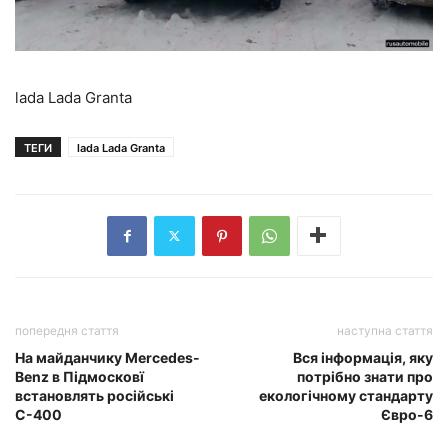
lada Lada Granta
ТЕГИ
lada Lada Granta
попередня стаття
наступна стаття
На майданчику Mercedes-
Вся інформація, яку
Benz в Підмосковї
потрібно знати про
встановлять російські
екологічному стандарту
С-400
Євро-6