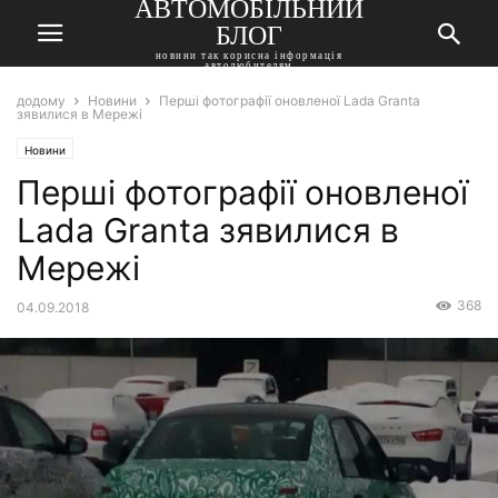
АВТОМОБІЛЬНИЙ
БЛОГ
новини так корисна інформація
автолюбителям
додому
Новини
Перші фотографії оновленої Lada Granta
зявилися в Мережі
Новини
Перші фотографії оновленої
Lada Granta зявилися в
Мережі
368
04.09.2018