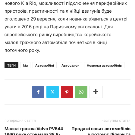
нового Kia Rio, можливості підключення периферійних
пристроїв, практичності та лінійці двигунів буде
оголошено 29 вересня, коли новинка з’явиться в центрі
уваги в 2016 році на Паризькому автосалоні. Для
європейського ринку виробництво корейського
малолітражного автомобіля почнеться в кінці
поточного року.
ТЕГИ
kia
Автомобілі
Автосалон
Новинки автомобілів
попередня стаття
наступна стаття
Малолітражка Volvo PV544
Продажі нових автомобілів
1960 року отримала 38,8-
в лютому: Лідери та