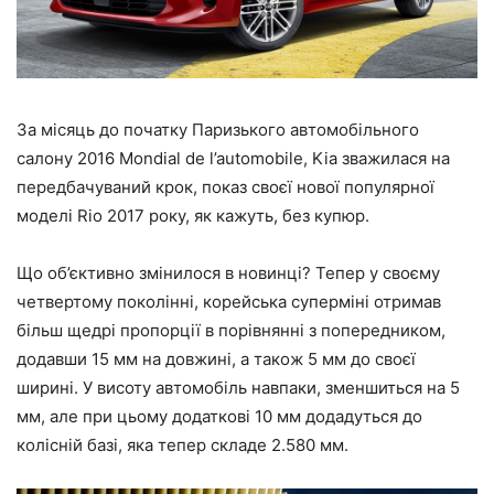
За місяць до початку Паризького автомобільного
салону 2016 Mondial de l’automobile, Kia зважилася на
передбачуваний крок, показ своєї нової популярної
моделі Rio 2017 року, як кажуть, без купюр.
Що об’єктивно змінилося в новинці? Тепер у своєму
четвертому поколінні, корейська суперміні отримав
більш щедрі пропорції в порівнянні з попередником,
додавши 15 мм на довжині, а також 5 мм до своєї
ширині. У висоту автомобіль навпаки, зменшиться на 5
мм, але при цьому додаткові 10 мм додадуться до
колісній базі, яка тепер складе 2.580 мм.