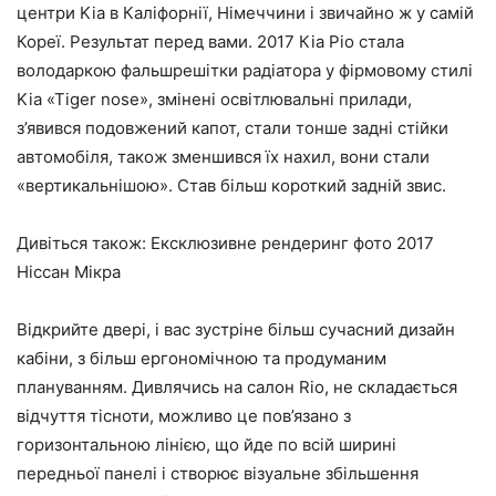
центри Kia в Каліфорнії, Німеччини і звичайно ж у самій
Кореї. Результат перед вами. 2017 Кіа Ріо стала
володаркою фальшрешітки радіатора у фірмовому стилі
Kia «Tiger nose», змінені освітлювальні прилади,
з’явився подовжений капот, стали тонше задні стійки
автомобіля, також зменшився їх нахил, вони стали
«вертикальнішою». Став більш короткий задній звис.
Дивіться також: Ексклюзивне рендеринг фото 2017
Ніссан Мікра
Відкрийте двері, і вас зустріне більш сучасний дизайн
кабіни, з більш ергономічною та продуманим
плануванням. Дивлячись на салон Rio, не складається
відчуття тісноти, можливо це пов’язано з
горизонтальною лінією, що йде по всій ширині
передньої панелі і створює візуальне збільшення