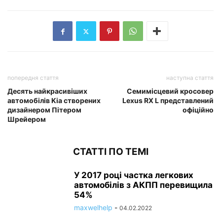
попередня стаття
наступна стаття
Десять найкрасивіших
Семимісцевий кросовер
автомобілів Kia створених
Lexus RX L представлений
дизайнером Пітером
офіційно
Шрейером
СТАТТІ ПО ТЕМІ
У 2017 році частка легкових
автомобілів з АКПП перевищила
54%
maxwelhelp
-
04.02.2022