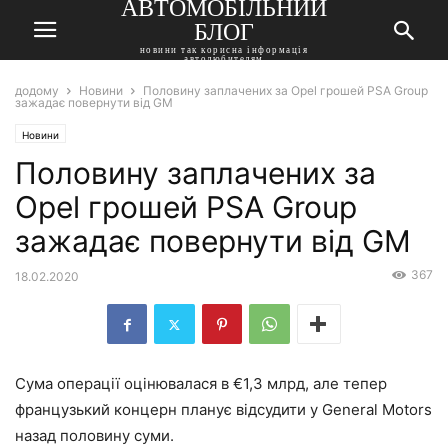
АВТОМОБІЛЬНИЙ
БЛОГ
новини так корисна інформація
автолюбителям
додому
Новини
Половину заплачених за Opel грошей PSA Group
зажадає повернути від GM
Новини
Половину заплачених за
Opel грошей PSA Group
зажадає повернути від GM
367
18.02.2020
Сума операції оцінювалася в €1,3 млрд, але тепер
французький концерн планує відсудити у General Motors
назад половину суми.