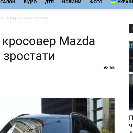
ОСАЛОН
ВІДЕО
ДТП
НОВИНИ
ФОТО
УКРАЇ
da CX-8 продовжує зростати
 кросовер Mazda
 зростати
368
П
ч
д