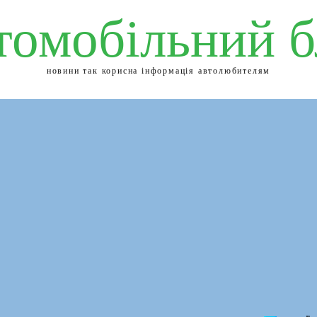
томобільний б
новини так корисна інформація автолюбителям