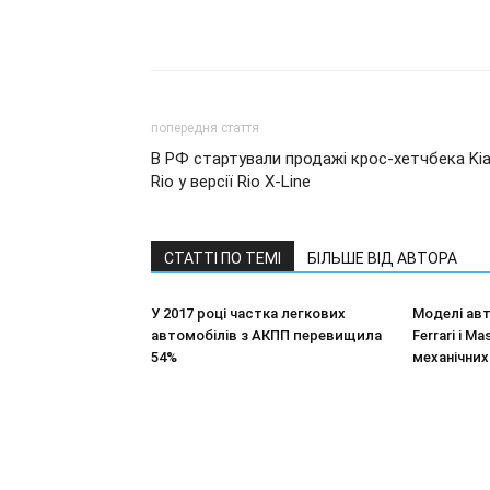
попередня стаття
В РФ стартували продажі крос-хетчбека Ki
Rio у версії Rio X-Line
СТАТТІ ПО ТЕМІ
БІЛЬШЕ ВІД АВТОРА
У 2017 році частка легкових
Моделі авт
автомобілів з АКПП перевищила
Ferrari і M
54%
механічних