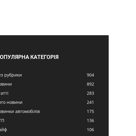
ОПУЛЯРНА КАТЕГОРІЯ
ез рубрики
904
овини
892
атті
283
вто новини
241
овинки автомобілів
175
ТП
136
айф
106