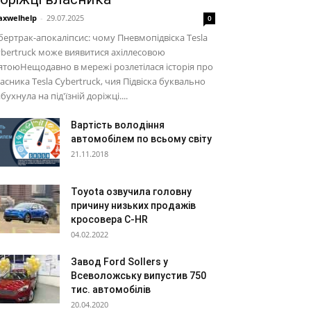
xwelhelp
-
29.07.2025
0
бертрак-апокаліпсис: чому Пневмопідвіска Tesla
bertruck може виявитися ахіллесовою
ятоюНещодавно в мережі розлетілася історія про
асника Tesla Cybertruck, чия Підвіска буквально
бухнула на під'їзній доріжці....
Вартість володіння
автомобілем по всьому світу
21.11.2018
Toyota озвучила головну
причину низьких продажів
кросовера C-HR
04.02.2022
Завод Ford Sollers у
Всеволожську випустив 750
тис. автомобілів
20.04.2020