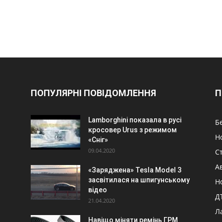
ПОПУЛЯРНІ ПОВІДОМЛЕННЯ
П
Lamborghini показала в русі
Б
кросовер Urus з режимом
Н
«Сніг»
09.04.2020
Ст
А
«Заряджена» Tesla Model 3
засвітилася на шпигунському
Н
відео
Д
21.04.2020
Л
Навіщо міняти ремінь ГРМ