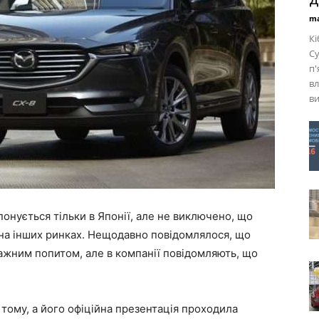
ma
Кі
Cy
п'
вл
ви
онується тільки в Японії, але не виключено, що
 на інших ринках. Нещодавно повідомлялося, що
ажним попитом, але в компанії повідомляють, що
тому, а його офіційна презентація проходила