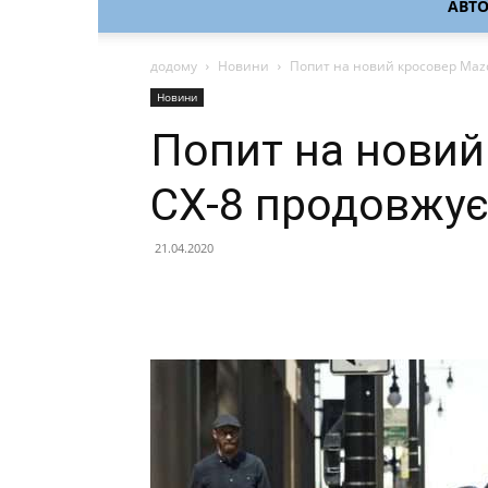
АВТ
додому
Новини
Попит на новий кросовер Maz
Новини
Попит на новий
CX-8 продовжує
21.04.2020