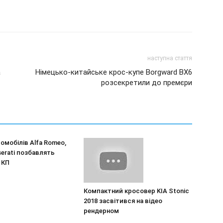
наступна стаття
a
Німецько-китайське крос-купе Borgward BX6
розсекретили до премєри
омобілів Alfa Romeo,
aserati позбавлять
 КП
Компактний кросовер KIA Stonic
2018 засвітився на відео
рендерном