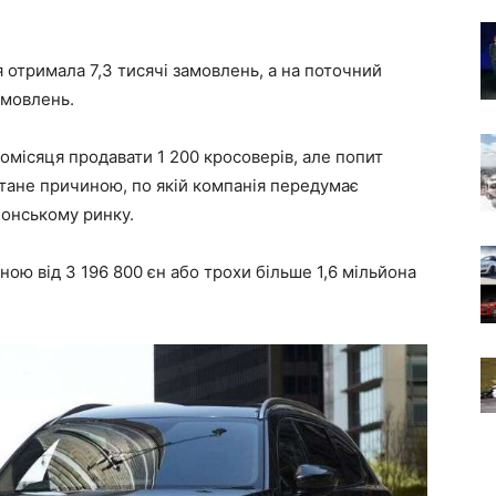
 отримала 7,3 тисячі замовлень, а на поточний
амовлень.
омісяця продавати 1 200 кросоверів, але попит
стане причиною, по якій компанія передумає
понському ринку.
ною від 3 196 800 єн або трохи більше 1,6 мільйона