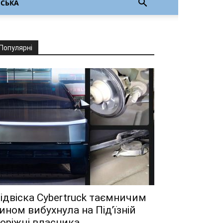
НСЬКА
Популярні
ідвіска Cybertruck таємничим
ином вибухнула на Під’їзній
оріжці власника