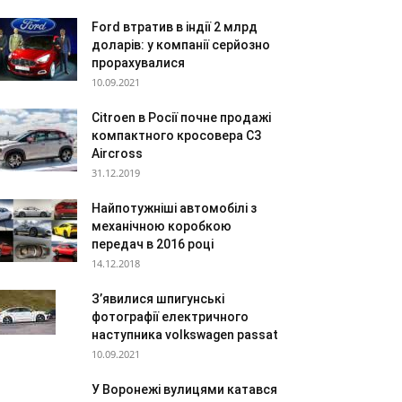
Ford втратив в індії 2 млрд
доларів: у компанії серйозно
прорахувалися
10.09.2021
Citroen в Росії почне продажі
компактного кросовера C3
Aircross
31.12.2019
Найпотужніші автомобілі з
механічною коробкою
передач в 2016 році
14.12.2018
З’явилися шпигунські
фотографії електричного
наступника volkswagen passat
10.09.2021
У Воронежі вулицями катався