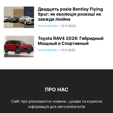
Двадцять років Bentley Flying
Spur: як еволюція розкоші не
завжди лінійна
maxwelhelp
-
12.11.2025
Toyota RAV4 2026: Гибридный
Мощный и Спортивный
maxwelhelp
-
11.11.2025
ПРО НАС
Cайт про різноманітні новини , цікава та корисна
інформація для автолюбителів