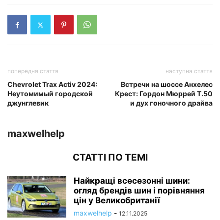
попередня стаття
наступна стаття
Chevrolet Trax Activ 2024:
Встречи на шоссе Анхелес
Неутомимый городской
Крест: Гордон Мюррей T.50
джунглевик
и дух гоночного драйва
maxwelhelp
СТАТТІ ПО ТЕМІ
Найкращі всесезонні шини:
огляд брендів шин і порівняння
цін у Великобританії
maxwelhelp
-
12.11.2025