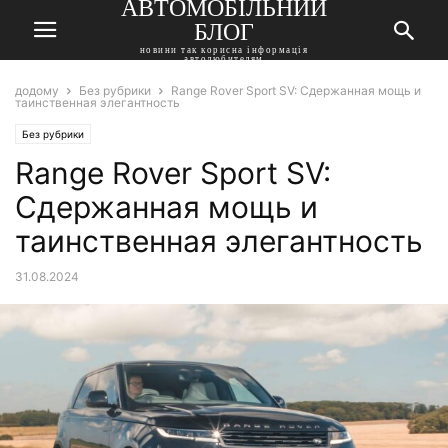
АВТОМОБІЛЬНИЙ
БЛОГ
новини так корисна інформація
автолюбителям
додому
Без рубрики
Range Rover Sport SV: Сдержанная мощь и
таинственная элегантность
Без рубрики
Range Rover Sport SV:
Сдержанная мощь и
таинственная элегантность
31.08.2024