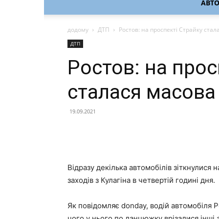
АВТ
додому
ДТП
Ростов: на проспекті Страйку ста
ДТП
Ростов: на прос
сталася масова
19.09.2021
Відразу декілька автомобілів зіткнулися 
заходів з Кулагіна в четвертій годині дня.
Як повідомляє donday, водій автомобіля Ре
чого у нього по ланцюжку врізалися інші 