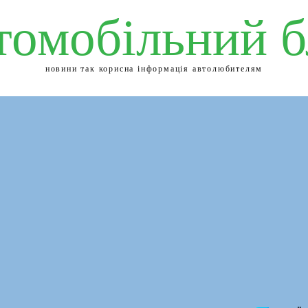
томобільний б
новини так корисна інформація автолюбителям