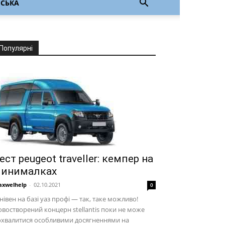
НСЬКА
Популярні
ест peugeot traveller: кемпер на
инималках
xwelhelp
-
02.10.2021
0
нівен на базі уаз профі — так, таке можливо!
востворений концерн stellantis поки не може
охвалитися особливими досягненнями на