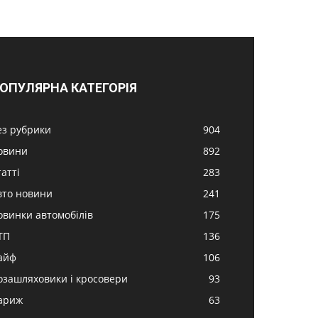
ОПУЛЯРНА КАТЕГОРІЯ
ез рубрики
904
овини
892
атті
283
вто новини
241
овинки автомобілів
175
ТП
136
айф
106
озашляховики і кросовери
93
ариж
63