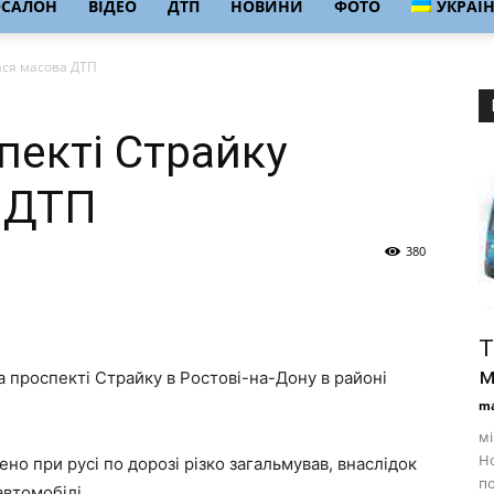
ОСАЛОН
ВІДЕО
ДТП
НОВИНИ
ФОТО
УКРАЇ
лася масова ДТП
пекті Страйку
 ДТП
380
Т
м
на проспекті Страйку в Ростові-на-Дону в районі
ma
мі
Но
но при русі по дорозі різко загальмував, внаслідок
п
автомобілі.