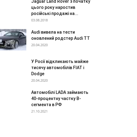
Jaguar Land Rover з початку
цього року наростив
російські продажі на...
03.08.2018
Audi вивела на тести
оновлений родстер Audi ТТ
20.04.2020
У Росії відкликають майже
тисячу автомобілів FIAT і
Dodge
20.04.2020
Автомобілі LADA займають
40-процентну частку В-
сегмента в РФ
21.10.2021