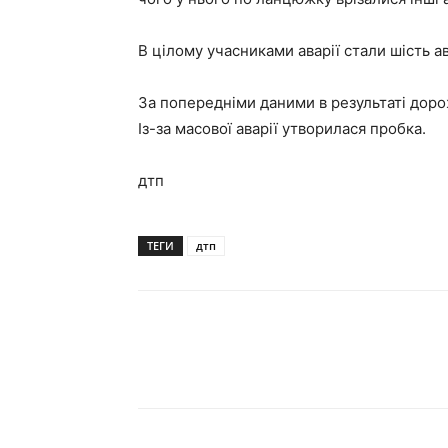
В цілому учасниками аварії стали шість а
За попередніми даними в результаті дор
Із-за масової аварії утворилася пробка.
дтп
ТЕГИ
дтп