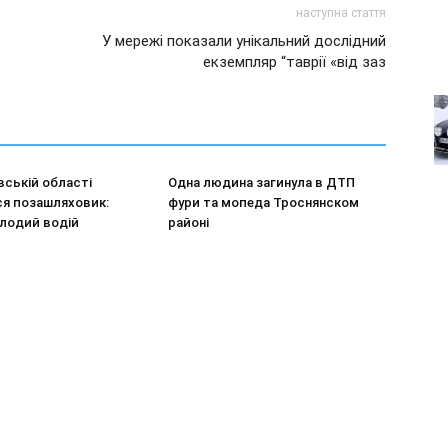
наступна стаття
У мережі показали унікальний дослідний
екземпляр “таврії «від заз
ській області
Одна людина загинула в ДТП
ся позашляховик:
фури та мопеда Троснянском
олодий водій
районі