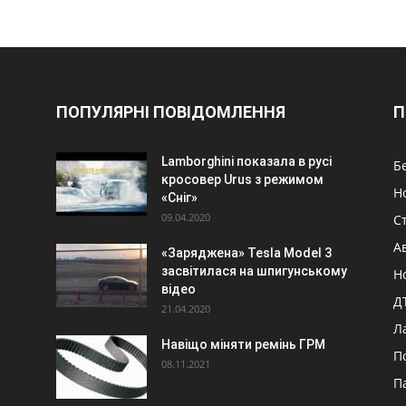
ПОПУЛЯРНІ ПОВІДОМЛЕННЯ
П
Lamborghini показала в русі
Б
кросовер Urus з режимом
Н
«Сніг»
09.04.2020
Ст
А
«Заряджена» Tesla Model 3
засвітилася на шпигунському
Н
відео
Д
21.04.2020
Л
Навіщо міняти ремінь ГРМ
П
08.11.2021
П