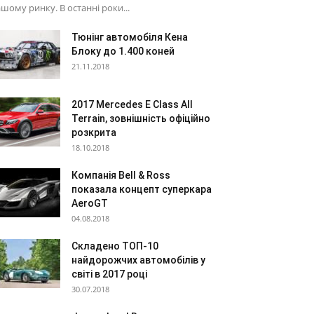
шому ринку. В останні роки...
Тюнінг автомобіля Кена
Блоку до 1.400 коней
21.11.2018
2017 Mercedes E Class All
Terrain, зовнішність офіційно
розкрита
18.10.2018
Компанія Bell & Ross
показала концепт суперкара
AeroGT
04.08.2018
Складено ТОП-10
найдорожчих автомобілів у
світі в 2017 році
30.07.2018