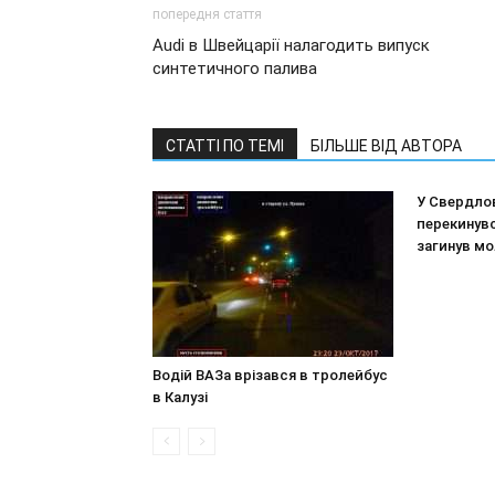
попередня стаття
Audi в Швейцарії налагодить випуск
синтетичного палива
СТАТТІ ПО ТЕМІ
БІЛЬШЕ ВІД АВТОРА
У Свердлов
перекинув
загинув м
Водій ВАЗа врізався в тролейбус
в Калузі