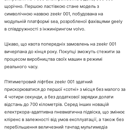
щорічно. Першою ластівкою стане модель з
символічною назвою zeekr 001, побудована на
модульній платформі sea, розробленої фахівцями geely
в співдружності з інжинірингом volvo.
Цікаво, що квота попередніх замовлень на zeekr 001
вичерпана до кінця року. Покупці зможуть стежити за
процесом виробництва своїх машин в режимі
реального часу.
П’ятиметровий ліфтбек zeekr 001 здатний
прискорюватися до першої «сотні» з місця без малого за
4 чотири секунди, а без додаткової зарядки долати
відстань до 700 кілометрів. Серед інших новацій
електркора-адаптивна пневматична підвіска, що змінює
кліренс в залежності від умов експлуатації, а також без
перебільшення величезний тачпад мультимедіа