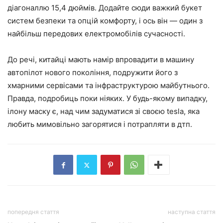
діагоналлю 15,4 дюймів. Додайте сюди важкий букет
систем безпеки та опцій комфорту, і ось він — один з
найбільш передових електромобілів сучасності.
До речі, китайці мають намір впровадити в машину
автопілот нового покоління, подружити його з
хмарними сервісами та інфраструктурою майбутнього.
Правда, подробиць поки ніяких. У будь-якому випадку,
ілону маску є, над чим задуматися зі своєю tesla, яка
любить мимовільно загорятися і потрапляти в дтп.
попередня стаття
наступна стаття