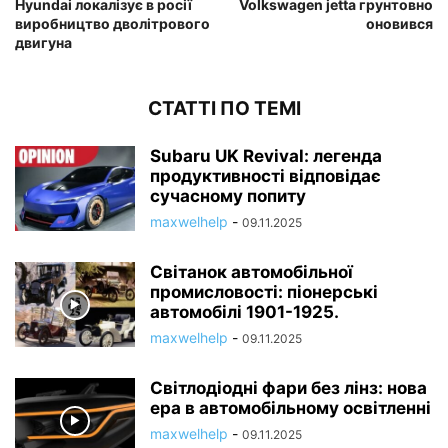
Hyundai локалізує в росії
Volkswagen jetta грунтовно
виробництво дволітрового
оновився
двигуна
СТАТТІ ПО ТЕМІ
Subaru UK Revival: легенда
продуктивності відповідає
сучасному попиту
maxwelhelp
-
09.11.2025
Світанок автомобільної
промисловості: піонерські
автомобілі 1901-1925.
maxwelhelp
-
09.11.2025
Світлодіодні фари без лінз: нова
ера в автомобільному освітленні
maxwelhelp
-
09.11.2025