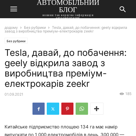
АВТОМОБІЛЬНИЙ
БЛОГ
новини так корисна інформація
автолюбителям
додому
Без рубрики
Tesla, давай, до побачення: geely відкрила
завод з виробництва преміум-електрокарів zeekr
Без рубрики
Tesla, давай, до побачення:
geely відкрила завод з
виробництва преміум-
електрокарів zeekr
185
01.09.2021
Китайське підприємство площею 134 га має намір
випускати по 1 000 електромобілів в день, 300 000 —