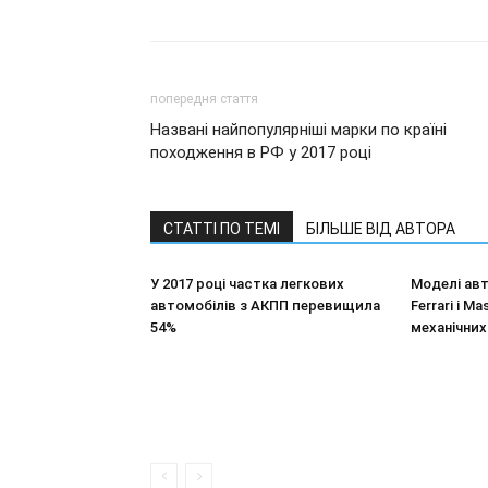
попередня стаття
Названі найпопулярніші марки по країні
походження в РФ у 2017 році
СТАТТІ ПО ТЕМІ
БІЛЬШЕ ВІД АВТОРА
У 2017 році частка легкових
Моделі авт
автомобілів з АКПП перевищила
Ferrari і M
54%
механічних