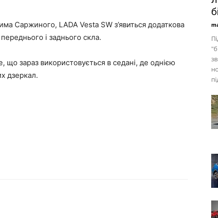
б
има Саржиного, LADA Vesta SW з’явиться додаткова
ma
 переднього і заднього скла.
Пі
"б
зв
, що зараз використовується в седані, де однією
н
их дзеркал.
пі