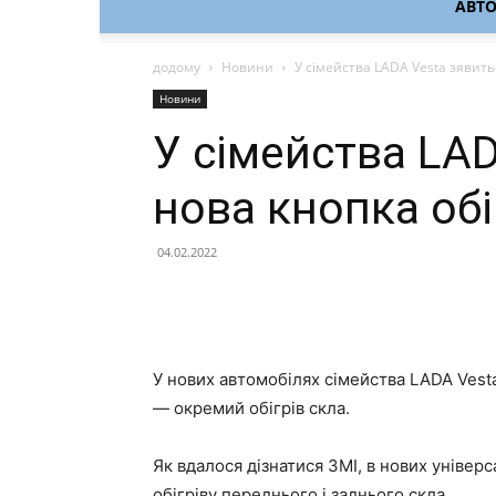
АВТ
додому
Новини
У сімейства LADA Vesta зявить
Новини
У сімейства LA
нова кнопка обі
04.02.2022
У нових автомобілях сімейства LADA Vest
— окремий обігрів скла.
Як вдалося дізнатися ЗМІ, в нових універ
обігріву переднього і заднього скла.