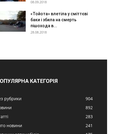
08.09.2018
«Тойота» влетіла у сміттєві
баки і збила на смерть
пішохода в...
28.08.2018
ОПУЛЯРНА КАТЕГОРІЯ
ез рубрики
904
овини
892
атті
283
вто новини
241