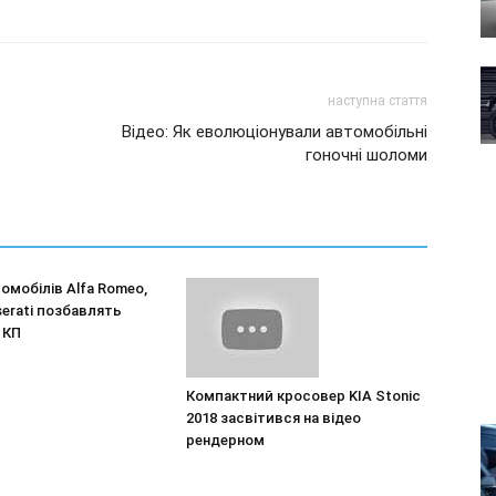
наступна стаття
Відео: Як еволюціонували автомобільні
гоночні шоломи
омобілів Alfa Romeo,
aserati позбавлять
 КП
Компактний кросовер KIA Stonic
2018 засвітився на відео
рендерном