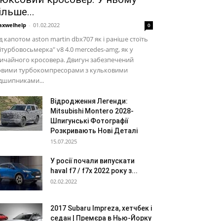
ільше...
xwelhelp
-
01.02.2022
0
д капотом aston martin dbx707 як і раніше стоїть
ітурбовосьмерка" v8 4.0 mercedes-amg, як у
ичайного кросовера. Двигун забезпечений
овими турбокомпресорами з кульковими
дшипниками...
Відродження Легенди:
Mitsubishi Montero 2028-
Шпигунські Фотографії
Розкривають Нові Деталі
15.07.2025
У росії почали випускати
haval f7 / f7x 2022 року з...
02.02.2022
2017 Subaru Impreza, хетчбек і
седан | Премєра в Нью-Йорку