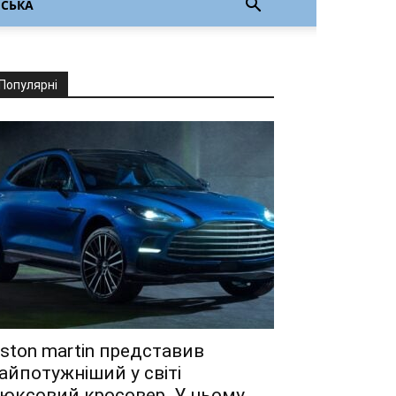
НСЬКА
Популярні
ston martin представив
айпотужніший у світі
юксовий кросовер. У ньому