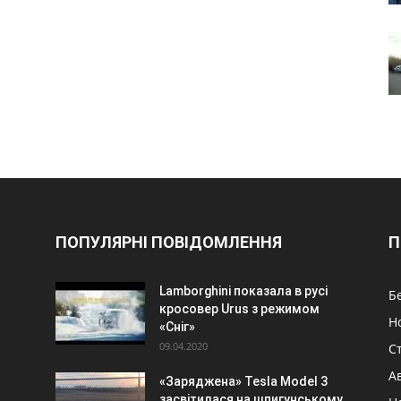
ПОПУЛЯРНІ ПОВІДОМЛЕННЯ
П
Lamborghini показала в русі
Б
кросовер Urus з режимом
Н
«Сніг»
09.04.2020
Ст
А
«Заряджена» Tesla Model 3
засвітилася на шпигунському