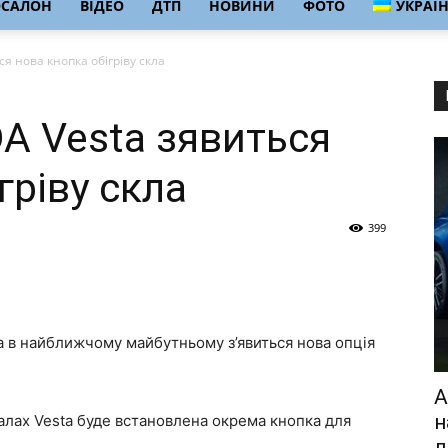
ОСАЛОН
ВІДЕО
ДТП
НОВИНИ
ФОТО
УКРАЇ
ся нова кнопка обігріву скла
DA Vesta зявиться
гріву скла
399
a в найближчому майбутньому з’явиться нова опція
A
н
салах Vesta буде встановлена окрема кнопка для
л