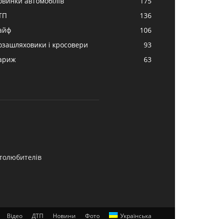
овинки автомобілів
175
ТП
136
айф
106
озашляховики і кросовери
93
ариж
63
втолюбителів
Відео
ДТП
Новини
Фото
Українська