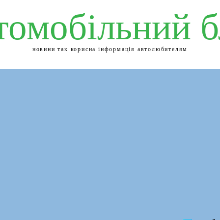
томобільний б
новини так корисна інформація автолюбителям