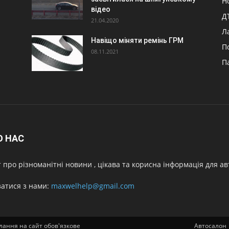
Н
відео
Д
21.04.2020
Л
Навіщо міняти ремінь ГРМ
П
08.11.2021
П
О НАС
 про різноманітні новини , цікава та корисна інформація для а
затися з нами:
maxwelhelp@gmail.com
силання на сайт обов'язкове
Автосалон