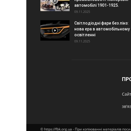
автомобілі 1901-1925.
09.11.2025
Світлодіодні фари без лінз:
нова ера в автомобільному
освітленні
09.11.2025
ПР
Cайт
зв'я
© https://fbk.org.ua - При копіюванні матеріалів по