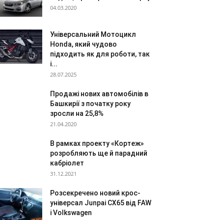
04.03.2020
Універсальний Мотоцикл
Honda, який чудово
підходить як для роботи, так
і...
28.07.2025
Продажі нових автомобілів в
Башкирії з початку року
зросли на 25,8%
21.04.2020
В рамках проекту «Кортеж»
розробляють ще й парадний
кабріолет
31.12.2021
Розсекречено новий крос-
універсал Junpai CX65 від FAW
і Volkswagen