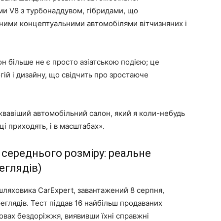
ми V8 з турбонаддувом, гібридами, що
тними концептуальними автомобілями вітчизняних і
 більше не є просто азіатською подією; це
ій і дизайну, що свідчить про зростаюче
жвавіший автомобільний салон, який я коли-небудь
і приходять, і в масштабах».
 середнього розміру: реальне
еглядів)
ляховика CarExpert, завантажений 8 серпня,
еглядів. Тест піддав 16 найбільш продаваних
овах бездоріжжя, виявивши їхні справжні