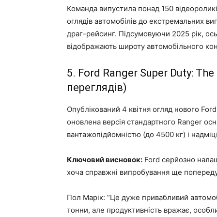
Команда випустила понад 150 відеороликів
оглядів автомобілів до екстремальних ви
драг-рейсинг. Підсумовуючи 2025 рік, ось 
відображають широту автомобільного конте
5. Ford Ranger Super Duty: Th
переглядів)
Опублікований 4 квітня огляд нового For
оновлена ​​версія стандартного Ranger о
вантажопідйомністю (до 4500 кг) і надм
Ключовий висновок:
Ford серйозно налаш
хоча справжні випробування ще попереду
Пол Марік: “Це дуже привабливий автомоб
тонни, але продуктивність вражає, особл