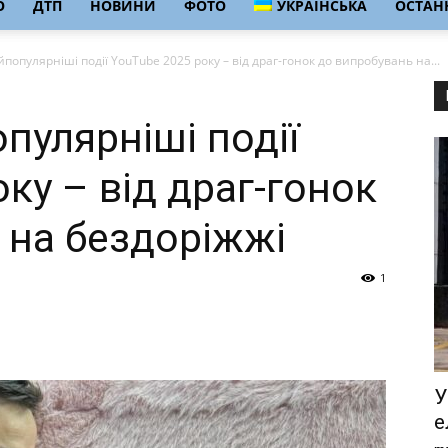
О
ДТП
НОВИНИ
ФОТО
УКРАЇНСЬКА
ОСТАНН
йпопулярніші події YouTube 2025 року – від драг-гонок до випробувань на...
опулярніші події
ку – від драг-гонок
 на бездоріжжі
1
У
е