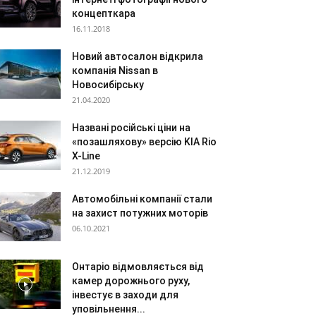
концепткара
16.11.2018
Новий автосалон відкрила
компанія Nissan в
Новосибірську
21.04.2020
Названі російські ціни на
«позашляхову» версію KIA Rio
X-Line
21.12.2019
Автомобільні компанії стали
на захист потужних моторів
06.10.2021
Онтаріо відмовляється від
камер дорожнього руху,
інвестує в заходи для
уповільнення...