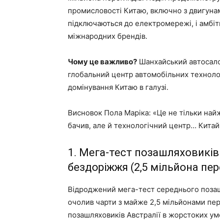
промисловості Китаю, включно з двигуна
підключаються до електромережі, і амбі
міжнародних брендів.
Чому це важливо?
Шанхайський автосалон
глобальний центр автомобільних технолог
домінування Китаю в галузі.
Висновок Пола Маріка: «Це не тільки най
бачив, але й технологічний центр… Китайц
1. Мега-тест позашляховиків
бездоріжжя (2,5 мільйона пер
Відроджений мега-тест середнього позаш
очолив чарти з майже 2,5 мільйонами пер
позашляховиків Австралії в жорстоких ум