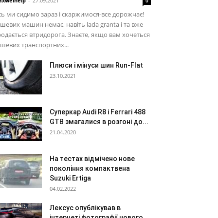
xwelhelp
-
27.09.2021
0
ь ми сидимо зараз і скаржимося-все дорожчає!
шевих машин немає, навіть lada granta і та вже
одається втридорога. Знаєте, якщо вам хочеться
шевих транспортних...
Плюси і мінуси шин Run-Flat
23.10.2021
Суперкар Audi R8 і Ferrari 488
GTB змагалися в розгоні до...
21.04.2020
На тестах відмічено нове
покоління компактвена
Suzuki Ertiga
04.02.2022
Лексус опублікував в
інтернеті фотографії нового