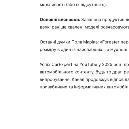
можливості (або їх відсутність).
Основні висновки:
Заявлена ​​продуктивні
деякі раніше хвалені моделі розчаровують
Останні думки Пола Маріка: «Forester п
розміру в один із найслабших… а Hyundai 
Успіх CarExpert на YouTube у 2025 році д
автомобільного контенту, будь то драг-ре
випробування. Канал продовжує відповід
привабливих та інформативних автомобіл