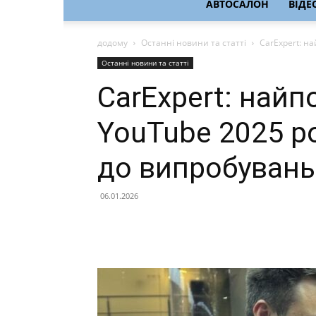
АВТОСАЛОН
ВІДЕ
додому
Останні новини та статті
CarExpert: на
Останні новини та статті
CarExpert: найп
YouTube 2025 ро
до випробувань
06.01.2026