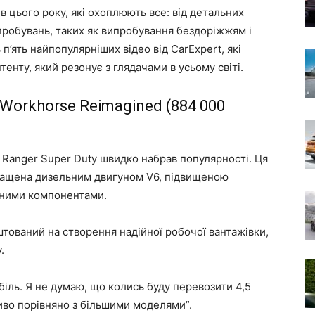
 цього року, які охоплюють все: від детальних
пробувань, таких як випробування бездоріжжям і
п’ять найпопулярніших відео від CarExpert, які
нту, який резонує з глядачами в усьому світі.
e Workhorse Reimagined (884 000
d Ranger Super Duty швидко набрав популярності. Ця
снащена дизельним двигуном V6, підвищеною
іцними компонентами.
тований на створення надійної робочої вантажівки,
.
іль. Я не думаю, що колись буду перевозити 4,5
иво порівняно з більшими моделями”.