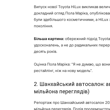
Випуск нової Toyota HiLux викликав вели
докладний огляд Пола Маріка, опублікова
були здебільшого косметичними, а HiLux 
покоління.
Більша картина:
обережний підхід Toyota
удосконалень, а не до радикальних перер
десять років.
Оцінка Пола Маріка: “Я не думаю, що вон
рестайлінг, ніж на нову модель”.
2. Шанхайський автосалон: а
мільйона переглядів)
Репортаж про Шанхайський автосалон 2025
мільйона переглядів. Подія продемонстр