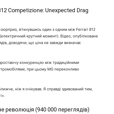
 812 Competizione: Unexpected Drag
 сюрприз, зіткнувшись один з одним між Ferrari 812
 (електричний крутний момент). Відео, опубліковане
ядів, доводячи, що ціна не завжди визначає
зростаючу конкуренцію між традиційними
ектромобілями, при цьому MG переконливо
лижче, ніж я очікував. Я справді здивований тим,
i».
а не революція (940 000 переглядів)