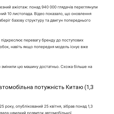
чезний ажіотаж: понад 940 000 глядачів переглянули
ний 10 листопада. Відео показало, що оновлення
зберіг базову структуру та двигун попереднього
 підкреслює перевагу бренду до поступових
обок, навіть якщо попередня модель існує вже
и змінили цю машину достатньо. Схожа більше на
втомобільна потужність Китаю (1,3
 року, опублікований 25 квітня, зібрав понад 1,3
увала швидкий розвиток автомобільної