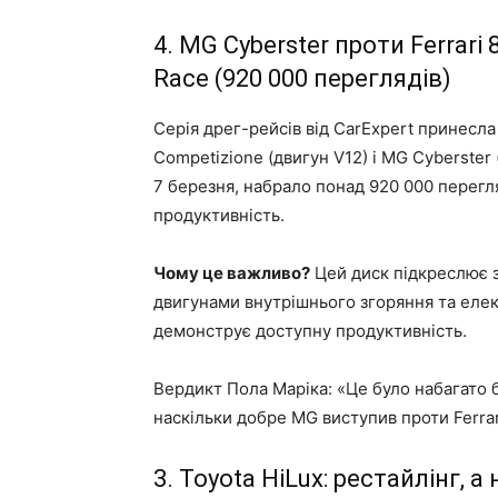
4. MG Cyberster проти Ferrari
Race (920 000 переглядів)
Серія дрег-рейсів від CarExpert принесла
Competizione (двигун V12) і MG Cyberster
7 березня, набрало понад 920 000 перегл
продуктивність.
Чому це важливо?
Цей диск підкреслює 
двигунами внутрішнього згоряння та ел
демонструє доступну продуктивність.
Вердикт Пола Маріка: «Це було набагато б
наскільки добре MG виступив проти Ferrar
3. Toyota HiLux: рестайлінг, 