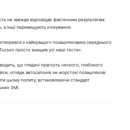
сть не завжди відповідає фактичним результатам:
, а інші перевищують очікування.
еретворився з найкращого позашляховика середнього
Tucson просто знищив усі наші тести».
оводить, що глядачі прагнуть чесного, глибокого
йси, огляди автосалонів чи жорстокі позашляхові
ати цьому попиту, встановлюючи стандарт
ьних ЗМІ.