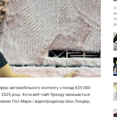
ma
Ос
де
пр
де
сфері автомобільного контенту з понад 635 000
у 2025 році. Хоча веб-сайт бренду залишається
новник Пол Марік і відеопродюсер Шон Лендер,