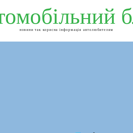
томобільний б
новини так корисна інформація автолюбителям