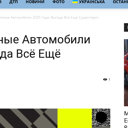
О
ДТП
НОВИНИ
ФОТО
УКРАЇНСЬКА
ОСТАНН
пные Автомобили 2025 Года: Выгода Всё Ещё Существует
ные Автомобили
ода Всё Ещё
1
M
E
8