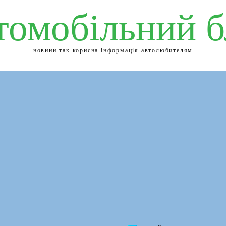
томобільний б
новини так корисна інформація автолюбителям