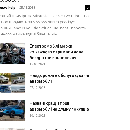
xwelhelp
-
25.11.2018
0
рший примірник Mitsubishi Lancer Evolution Final
ition продають за $ 88.888 Дилер реалізує
рший Lancer Evolution фінальної партії просить
 нього майже вдвічі більше, ніж...
Електромобілі марки
volkswagen отримали нове
бездротове оновлення
15.09.2021
Найдорожчі в обслуговуванні
автомобілі
07.12.2018
Названі кращі і гірші
автомобілі на думку покупців
20.12.2021