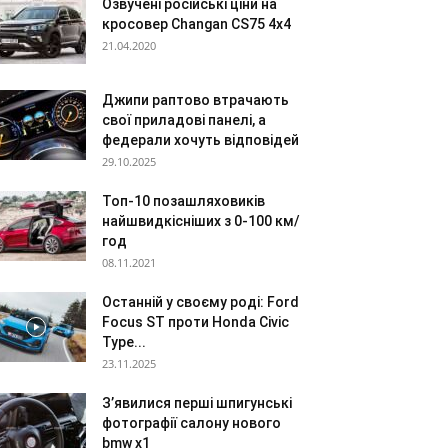
Озвучені російські ціни на
кросовер Changan CS75 4х4
21.04.2020
Джипи раптово втрачають
свої приладові панелі, а
федерали хочуть відповідей
29.10.2025
Топ-10 позашляховиків
найшвидкісніших з 0-100 км/
год
08.11.2021
Останній у своєму роді: Ford
Focus ST проти Honda Civic
Type...
23.11.2025
З’явилися перші шпигунські
фотографії салону нового
bmw x1