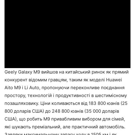
Geely Galaxy M9 вийшов на китайський ринок як прямий
конкурент відомим гравцям, таким як моделі Huawei
Aito M9 і Li Auto, пропонуючи переконливе поєднання
простору, технологій і продуктивності в шестимісному
позашляховику. Ціни коливаються від 183 800 юанів (25
800 доларів США) до 248 800 юанів (35 000 доларів
США), що робить M9 привабливим вибором для сімей,
які шукають преміальний, але практичний автомобіль.
Завдяки максимальному запасу ходу в 1505 км і як