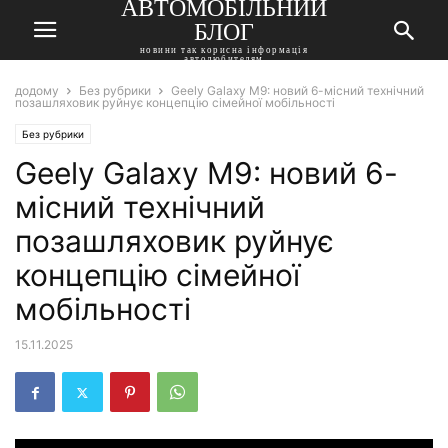
АВТОМОБІЛЬНИЙ
БЛОГ
новини так корисна інформація
автолюбителям
додому
Без рубрики
Geely Galaxy M9: новий 6-місний технічний
позашляховик руйнує концепцію сімейної мобільності
Без рубрики
Geely Galaxy M9: новий 6-
місний технічний
позашляховик руйнує
концепцію сімейної
мобільності
15.11.2025