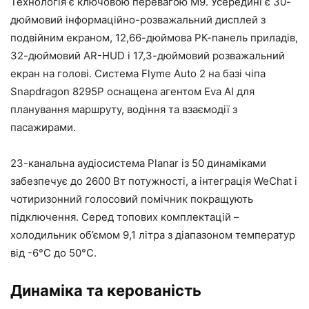
Технологія є ключовою перевагою M9. Усередині є 30-
дюймовий інформаційно-розважальний дисплей з
подвійним екраном, 12,66-дюймова РК-панель приладів,
32-дюймовий AR-HUD і 17,3-дюймовий розважальний
екран на голові. Система Flyme Auto 2 на базі чіпа
Snapdragon 8295P оснащена агентом Eva AI для
планування маршруту, водіння та взаємодії з
пасажирами.
23-канальна аудіосистема Planar із 50 динаміками
забезпечує до 2600 Вт потужності, а інтеграція WeChat і
чотиризонний голосовий помічник покращують
підключення. Серед топових комплектацій –
холодильник об’ємом 9,1 літра з діапазоном температур
від -6°C до 50°C.
Динаміка та керованість