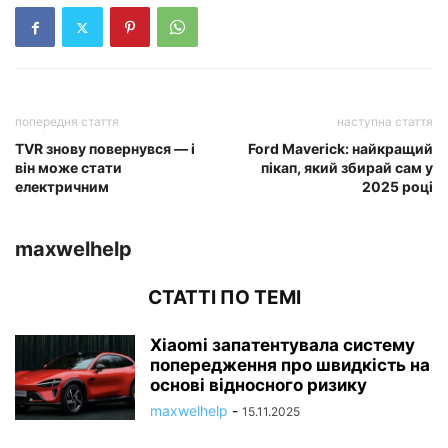
попередня стаття
наступна стаття
TVR знову повернувся — і
Ford Maverick: найкращий
він може стати
пікап, який збирай сам у
електричним
2025 році
maxwelhelp
СТАТТІ ПО ТЕМІ
Xiaomi запатентувала систему
попередження про швидкість на
основі відносного ризику
maxwelhelp
-
15.11.2025