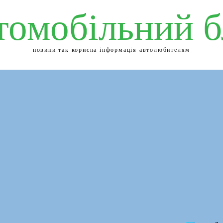
томобільний б
новини так корисна інформація автолюбителям