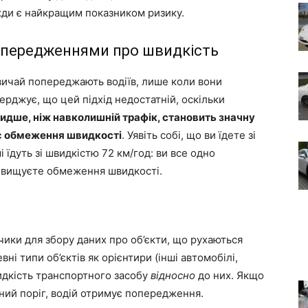
жди є найкращим показником ризику.
опередженнями про швидкість
вичай попереджають водіїв, лише коли вони
рджує, що цей підхід недостатній, оскільки
идше, ніж навколишній трафік, становить значну
ує обмеження швидкості
. Уявіть собі, що ви їдете зі
і їдуть зі швидкістю 72 км/год: ви все одно
ревищуєте обмеження швидкості.
ики для збору даних про об’єкти, що рухаються
ні типи об’єктів як орієнтири (інші автомобілі,
идкість транспортного засобу
відносно
до них. Якщо
ний поріг, водій отримує попередження.