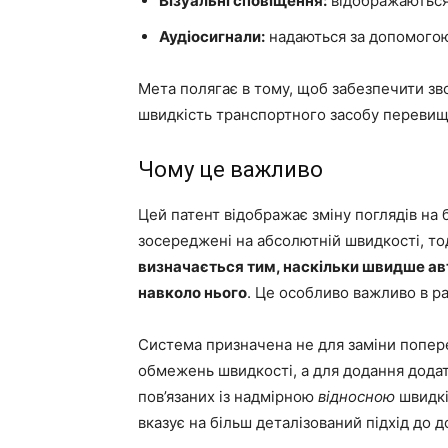
Візуальні сповіщення:
відображаються
Аудіосигнали:
надаються за допомогою
Мета полягає в тому, щоб забезпечити зво
швидкість транспортного засобу перевищ
Чому це важливо
Цей патент відображає зміну поглядів на 
зосереджені на абсолютній швидкості, то
визначається тим, наскільки швидше ав
навколо нього
. Це особливо важливо в р
Система призначена не для заміни попе
обмежень швидкості, а для додання дода
пов’язаних із надмірною
відносною
швидкі
вказує на більш деталізований підхід до д