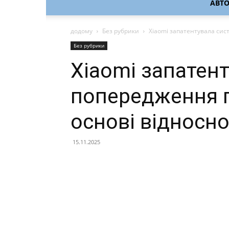
АВТ
додому
Без рубрики
Xiaomi запатентувала сис
Без рубрики
Xiaomi запатен
попередження п
основі відносно
15.11.2025