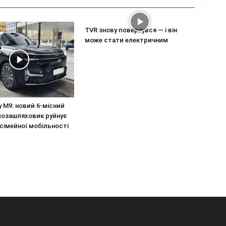
TVR знову повернувся — і він
може стати електричним
y M9: новий 6-місний
позашляховик руйнує
сімейної мобільності