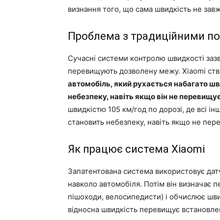
визнання того, що сама швидкість не зав
Проблема з традиційними п
Сучасні системи контролю швидкості заз
перевищують дозволену межу. Xiaomi стве
автомобіль, який рухається набагато шв
небезпеку, навіть якщо він не перевищ
швидкістю 105 км/год по дорозі, де всі інш
становить небезпеку, навіть якщо не пе
Як працює система Xiaomi
Запатентована система використовує датч
навколо автомобіля. Потім він визначає пев
пішоходи, велосипедисти) і обчислює шв
відносна швидкість перевищує встановле