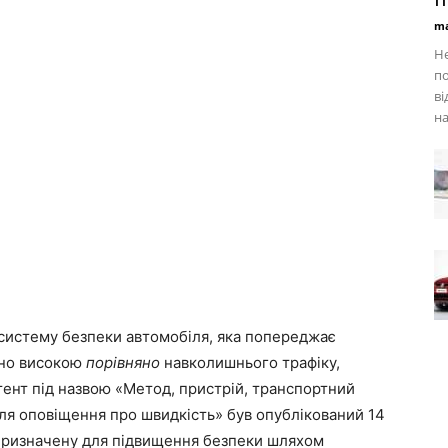
ma
Не
по
ві
на
 систему безпеки автомобіля, яка попереджає
ечно високою
порівняно
навколишнього трафіку,
тент під назвою «Метод, пристрій, транспортний
для оповіщення про швидкість» був опублікований 14
 призначену для підвищення безпеки шляхом