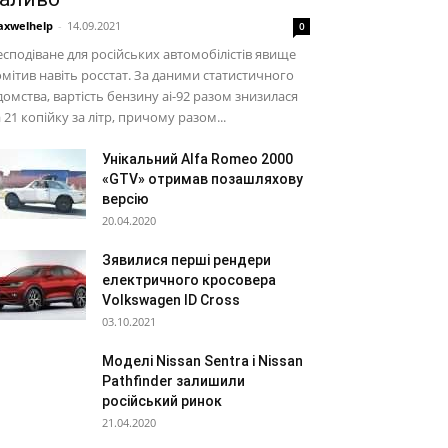
xwelhelp
-
14.09.2021
0
сподіване для російських автомобілістів явище
мітив навіть росстат. За даними статистичного
домства, вартість бензину аі-92 разом знизилася
 21 копійку за літр, причому разом...
Унікальний Alfa Romeo 2000
«GTV» отримав позашляхову
версію
20.04.2020
Зявилися перші рендери
електричного кросовера
Volkswagen ID Cross
03.10.2021
Моделі Nissan Sentra і Nissan
Pathfinder залишили
російський ринок
21.04.2020