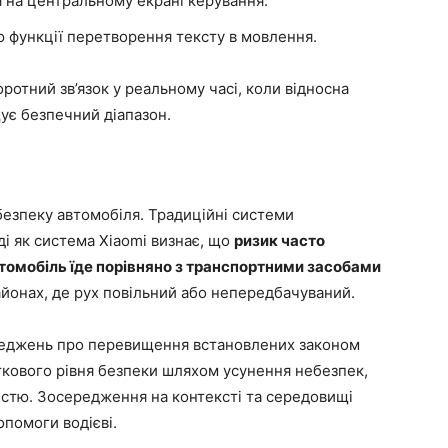
 на центральному екрані керування.
 функції перетворення тексту в мовлення.
ротний зв’язок у реальному часі, коли відносна
ує безпечний діапазон.
безпеку автомобіля. Традиційні системи
ді як система Xiaomi визнає, що
ризик часто
томобіль їде порівняно з транспортними засобами
айонах, де рух повільний або непередбачуваний.
реджень про перевищення встановлених законом
ткового рівня безпеки шляхом усунення небезпек,
стю. Зосередження на контексті та середовищі
опомоги водієві.