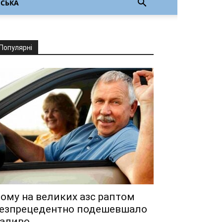
НСЬКА
Популярні
ому на великих азс раптом
езпрецедентно подешевшало
аливо