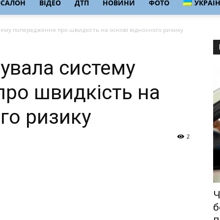
ОСАЛОН
ВІДЕО
ДТП
НОВИНИ
ФОТО
УКРАЇ
тему попередження про швидкість на основі відносного ризику
тувала систему
ро швидкість на
го ризику
2
Ч
б
п