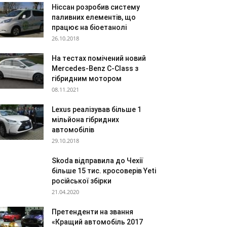
Ніссан розробив систему
паливних елементів, що
працює на біоетанолі
26.10.2018
На тестах помічений новий
Mercedes-Benz C-Class з
гібридним мотором
08.11.2021
Lexus реалізував більше 1
мільйона гібридних
автомобілів
29.10.2018
Skoda відправила до Чехії
більше 15 тис. кросоверів Yeti
російської збірки
21.04.2020
Претенденти на звання
«Кращий автомобіль 2017