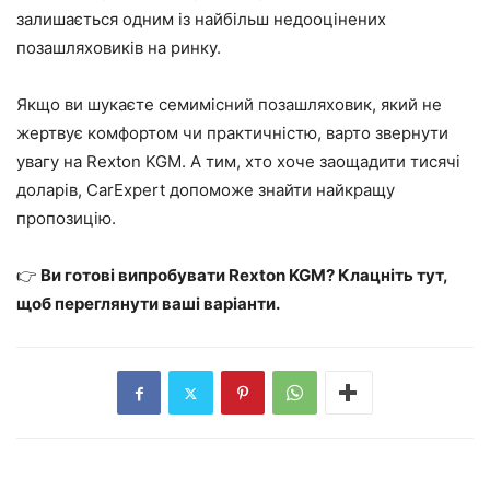
залишається одним із найбільш недооцінених
позашляховиків на ринку.
Якщо ви шукаєте семимісний позашляховик, який не
жертвує комфортом чи практичністю, варто звернути
увагу на Rexton KGM. А тим, хто хоче заощадити тисячі
доларів, CarExpert допоможе знайти найкращу
пропозицію.
👉
Ви готові випробувати Rexton KGM? Клацніть тут,
щоб переглянути ваші варіанти.