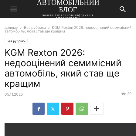
АВТОМОБІЛЬНИЙ
БЛОГ
новини так корисна інформація
автолюбителям
додому
Без рубрики
KGM Rexton 2026: недооцінений семимісний
автомобіль, який став ще кращим
Без рубрики
KGM Rexton 2026:
недооцінений семимісний
автомобіль, який став ще
кращим
29
05.11.2025