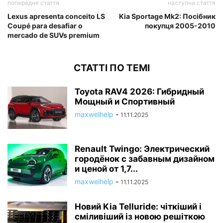
попередня стаття
наступна стаття
Lexus apresenta conceito LS
Kia Sportage Mk2: Посібник
Coupé para desafiar o
покупця 2005-2010
mercado de SUVs premium
СТАТТІ ПО ТЕМІ
Toyota RAV4 2026: Гибридный
Мощный и Спортивный
maxwelhelp
-
11.11.2025
Renault Twingo: Электрический
городёнок с забавным дизайном
и ценой от 1,7...
maxwelhelp
-
11.11.2025
Новий Kia Telluride: чіткіший і
сміливіший із новою решіткою