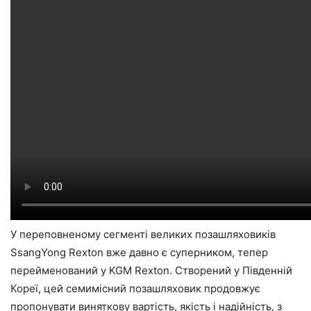
У переповненому сегменті великих позашляховиків
SsangYong Rexton вже давно є суперником, тепер
перейменований у KGM Rexton. Створений у Південній
Кореї, цей семимісний позашляховик продовжує
пропонувати виняткову вартість, якість і надійність, з