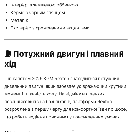
Інтер’єр із замшевою оббивкою
Кермо з чорним глянцем
Металік
Екстер’єр з хромованими акцентами
⛽
Потужний двигун і плавний
хід
Під капотом 2026 KGM Rexton знаходиться потужний
дизельний двигун, який забезпечує вражаючий крутний
момент і плавність ходу. На відміну від деяких
позашляховиків на базі пікапів, платформа Rexton
розроблена в першу чергу для комфортної їзди по шосе,
що робить водіння приємним у повсякденних умовах.