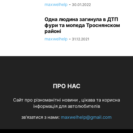
maxwelhelp
-
30.01.2022
Одна людина загинула в ДТП
фури та мопеда Троснянском
районі
maxwelhelp
-
31.12.2021
ПРО НАС
Cайт про різноманітні новини , цікава та корисна
інформація для автолюбителів
зв'язатися з нами:
maxwelhelp@gmail.com