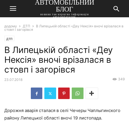
АВТОМОБІЛЬНИЙ
БЛОГ
новини так корисна інформація
автолюбителям
додому
ДТП
В Липецькій області «Деу Нексія» вночі врізалася в
стовп і загорівся
ДТП
В Липецькій області «Деу
Нексія» вночі врізалася в
стовп і загорівся
349
23.07.2018
Дорожня аварія сталася в селі Чечеры Чаплыгинского
району Липецької області вночі 19 листопада.