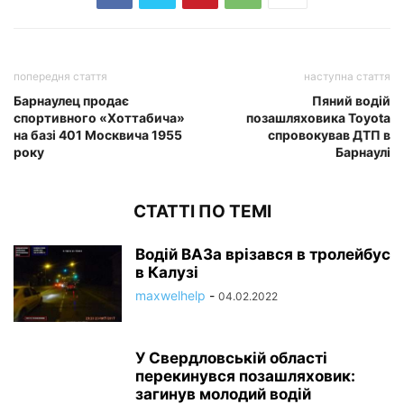
попередня стаття
наступна стаття
Барнаулец продає
Пяний водій
спортивного «Хоттабича»
позашляховика Toyota
на базі 401 Москвича 1955
спровокував ДТП в
року
Барнаулі
СТАТТІ ПО ТЕМІ
Водій ВАЗа врізався в тролейбус
в Калузі
maxwelhelp
-
04.02.2022
У Свердловській області
перекинувся позашляховик:
загинув молодий водій