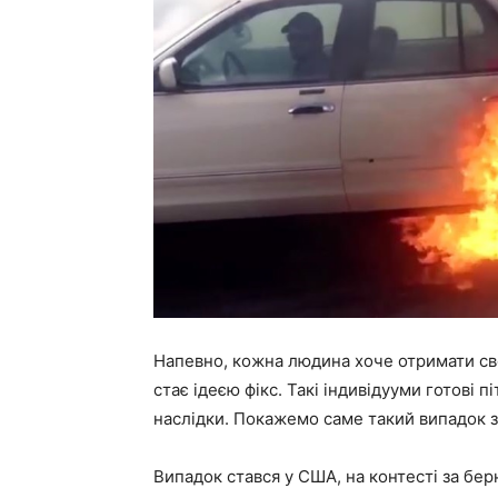
Напевно, кожна людина хоче отримати сво
стає ідеєю фікс. Такі індивідууми готові 
наслідки. Покажемо саме такий випадок зн
Випадок стався у США, на контесті за берн