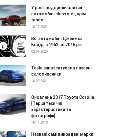
У росії подорожчали всі
автомобілі chevrolet, крім
tahoe
10.12.2021
Всі автомобілі Джеймса
Бонда з 1962 по 2015 рік
03.01.2020
Tesla запатентувала лазерні
склоочисники
18.09.2021
Оновлена 2017 Toyota Corolla
[Перші технічні
характеристики та
фотографії]
16.11.2018
Названі самі викрадені марки