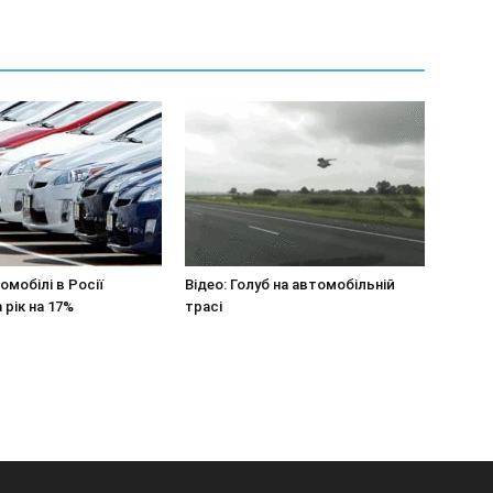
омобілі в Росії
Відео: Голуб на автомобільній
 рік на 17%
трасі