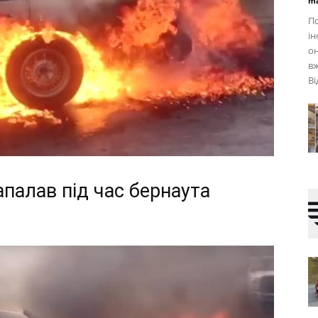
ma
По
ін
о
вж
Від
апалав під час бернаута