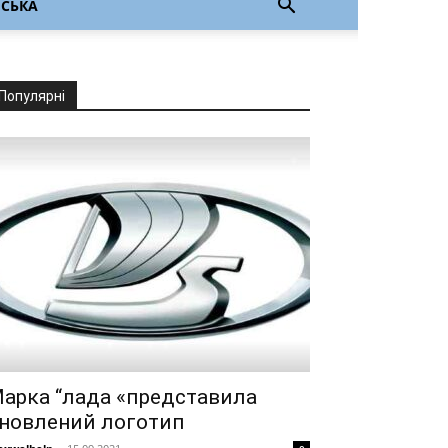
НСЬКА
Популярні
арка “лада «представила
новлений логотип