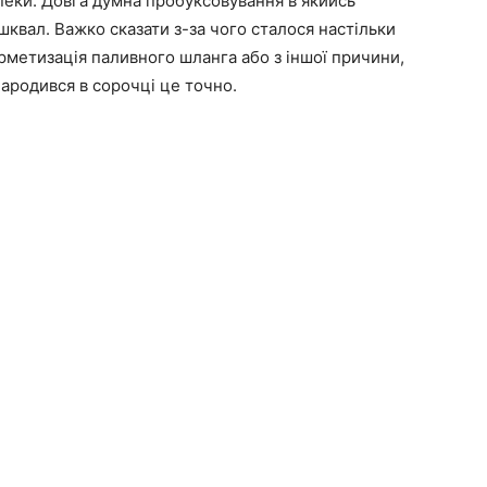
еки. Довга думна пробуксовування в якийсь
квал. Важко сказати з-за чого сталося настільки
метизація паливного шланга або з іншої причини,
народився в сорочці це точно.