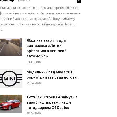
xwelhelp
-
15.09.2021
0
чинаючи з сьогоднішнього дня в рекламних та
формаційних матеріалах буде використовуватися
новлений логотип марки»лада". Нову емблему
е можна побачити на офіційному сайті lada.ru.
...
Жахлива аварія: Водій
вантажівки з Литви
врізається в легковий
автомобіль
04.11.2018
Модельний ряд Mini з 2018
року отримає новий логотип
21.04.2020
Хетчбек Citroen C4 знімуть з
виробництва, замінивши
пятидверним C4 Cactus
20.04.2020