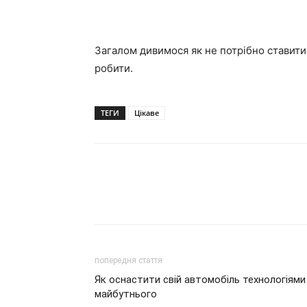
Загалом дивимося як не потрібно ставитис
робити.
ТЕГИ
Цікаве
попередня стаття
Як оснастити свій автомобіль технологіями
майбутнього