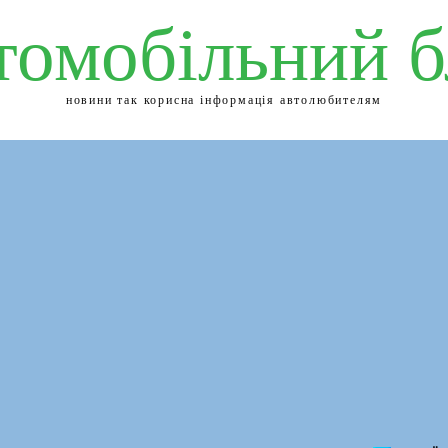
томобільний б
новини так корисна інформація автолюбителям