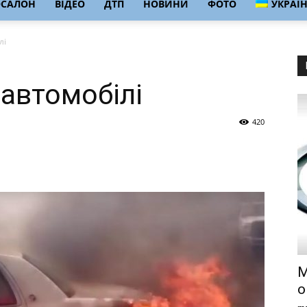
ОСАЛОН
ВІДЕО
ДТП
НОВИНИ
ФОТО
УКРАЇ
лі
 автомобілі
420
М
о