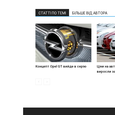
СТАТТІ ПО ТЕМІ
БІЛЬШЕ ВІД АВТОРА
Концепт Opel GT вийде в серію
Ціни на авт
виросли за