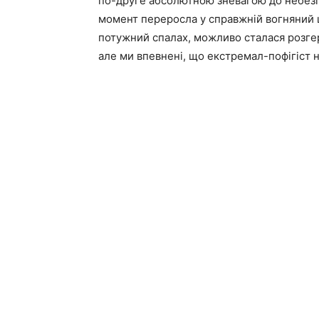
по-друге абсолютною зневагою до небезп
момент переросла у справжній вогняний ш
потужний спалах, можливо сталася розгер
але ми впевнені, що екстремал-пофігіст 