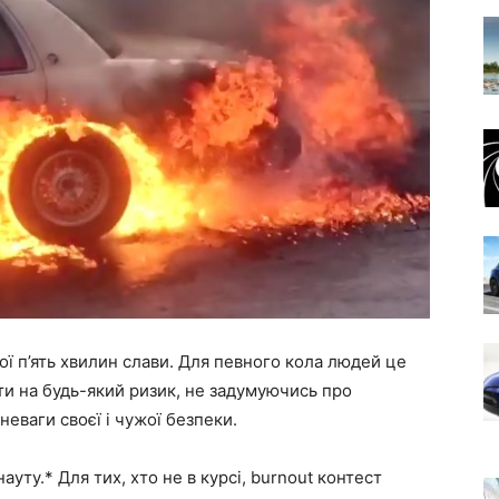
ї п’ять хвилин слави. Для певного кола людей це
піти на будь-який ризик, не задумуючись про
еваги своєї і чужої безпеки.
ауту.* Для тих, хто не в курсі, burnout контест