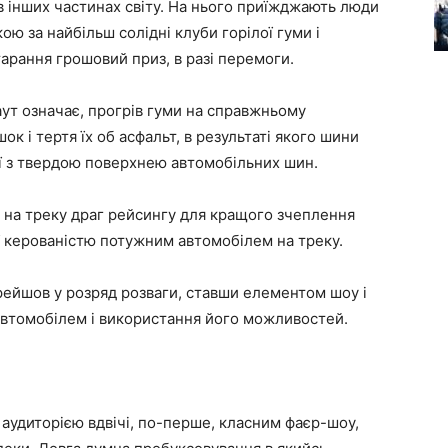
 в інших частинах світу. На нього приїжджають люди
ою за найбільш солідні клуби горілої гуми і
тарання грошовий приз, в разі перемоги.
аут означає, прогрів гуми на справжньому
к і тертя їх об асфальт, в результаті якого шини
ої з твердою поверхнею автомобільних шин.
 на треку драг рейсингу для кращого зчеплення
ї керованістю потужним автомобілем на треку.
рейшов у розряд розваги, ставши елементом шоу і
автомобілем і використання його можливостей.
 аудиторією вдвічі, по-перше, класним фаєр-шоу,