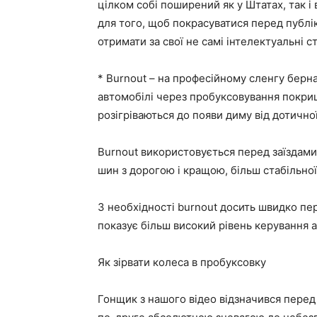
цілком собі поширений як у Штатах, так і
для того, щоб покрасуватися перед публік
отримати за свої не самі інтелектуальні с
* Burnout – на професійному сленгу берн
автомобілі через пробуксовування покришо
розігріваються до появи диму від дотичн
Burnout використовується перед заїздами
шин з дорогою і кращою, більш стабільно
З необхідності burnout досить швидко пе
показує більш високий рівень керування 
Як зірвати колеса в пробуксовку
Гонщик з нашого відео відзначився перед