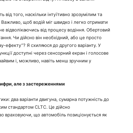
ь від того, наскільки інтуїтивно зрозумілим та
 Важливо, щоб водій міг швидко і легко отримати
, не відволікаючись від процесу водіння. Обертовий
тання. Чи дійсно він необхідний, або це просто
у-ефекту”? Я схиляюся до другого варіанту. У
ункції доступні через сенсорний екран і голосове
зайвим і, можливо, навіть менш зручним у
цифри, але з застереженнями
ки: два варіанти двигуна, сумарна потужність до
ьким стандартом CLTC. Це дійсно
о враховуючи, що автомобіль позиціонується як