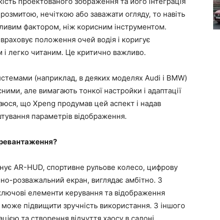
ість проектованого зображення та його інтеграція
розмитою, нечіткою або заважати огляду, то навіть
ливим фактором, ніж корисним інструментом.
 враховує положення очей водія і коригує
 і легко читаним. Це критично важливо.
стемами (наприклад, в деяких моделях Audi і BMW)
ними, але вимагають тонкої настройки і адаптації
ваюся, що Xpeng продумав цей аспект і надав
тування параметрів відображення.
перевантаження?
днує AR-HUD, спортивне рульове колесо, цифрову
но-розважальний екран, виглядає амбітно. З
і ключові елементи керування та відображення
о може підвищити зручність використання. З іншого
цією та створення відчуття хаосу в салоні.