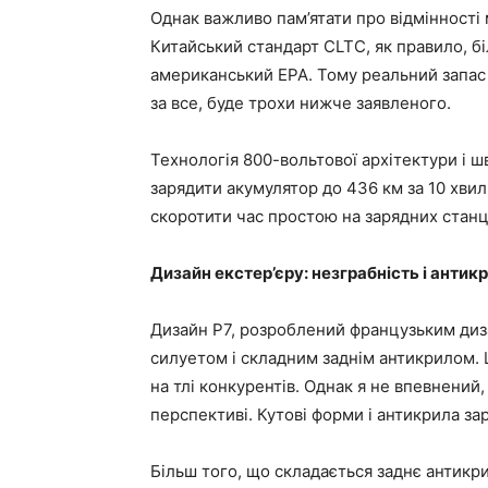
Однак важливо пам’ятати про відмінності
Китайський стандарт CLTC, як правило, б
американський EPA. Тому реальний запас
за все, буде трохи нижче заявленого.
Технологія 800-вольтової архітектури і 
зарядити акумулятор до 436 км за 10 хвил
скоротити час простою на зарядних станц
Дизайн екстер’єру: незграбність і анти
Дизайн P7, розроблений французьким диз
силуетом і складним заднім антикрилом. Ц
на тлі конкурентів. Однак я не впевнений
перспективі. Кутові форми і антикрила зар
Більш того, що складається заднє антикр