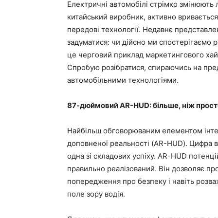
Електричні автомобілі стрімко змінюють л
китайський виробник, активно вривається
передові технології. Недавнє представле
задуматися: чи дійсно ми спостерігаємо р
це черговий приклад маркетингового хай
Спробую розібратися, спираючись на пред
автомобільними технологіями.
87-дюймовий AR-HUD: більше, ніж прос
Найбільш обговорюваним елементом інтер
доповненої реальності (AR-HUD). Цифра в
одна зі складових успіху. AR-HUD потен
правильно реалізований. Він дозволяє пр
попередження про безпеку і навіть розва
поле зору водія.