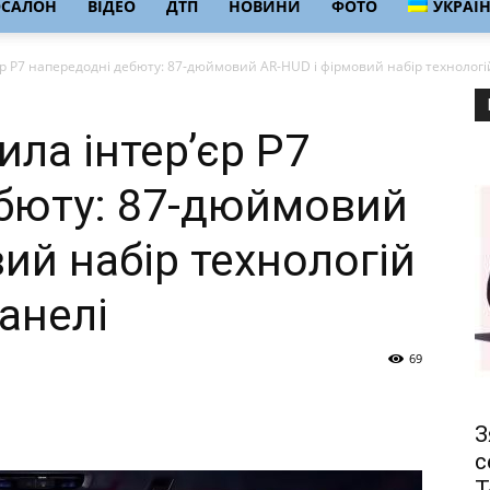
ОСАЛОН
ВІДЕО
ДТП
НОВИНИ
ФОТО
УКРАЇ
р P7 напередодні дебюту: 87‑дюймовий AR-HUD і фірмовий набір технологій
ла інтер’єр P7
бюту: 87‑дюймовий
ий набір технологій
анелі
69
З
с
T