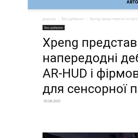
АВТ
додому
Без рубрики
Xpeng представила інтер’є
Без рубрики
Xpeng представи
напередодні де
AR-HUD і фірмов
для сенсорної п
05.08.2025