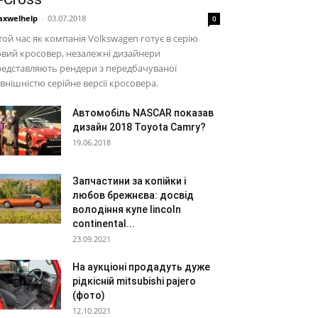
xwelhelp
-
03.07.2018
0
той час як компанія Volkswagen готує в серію
вий кросовер, незалежні дизайнери
едставляють рендери з передбачуваної
внішністю серійне версії кросовера.
Автомобіль NASCAR показав
дизайн 2018 Toyota Camry?
19.06.2018
Запчастини за копійки і
любов брежнєва: досвід
володіння купе lincoln
continental...
23.09.2021
На аукціоні продадуть дуже
рідкісній mitsubishi pajero
(фото)
12.10.2021