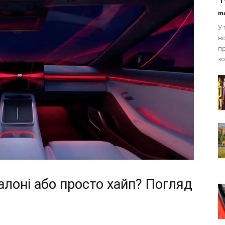
ma
У 
но
пр
зо
алоні або просто хайп? Погляд