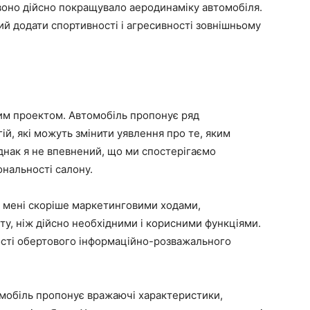
 воно дійсно покращувало аеродинаміку автомобіля.
й додати спортивності і агресивності зовнішньому
ним проектом. Автомобіль пропонує ряд
ій, які можуть змінити уявлення про те, яким
днак я не впевнений, що ми спостерігаємо
нальності салону.
я мені скоріше маркетинговими ходами,
у, ніж дійсно необхідними і корисними функціями.
ності обертового інформаційно-розважального
омобіль пропонує вражаючі характеристики,