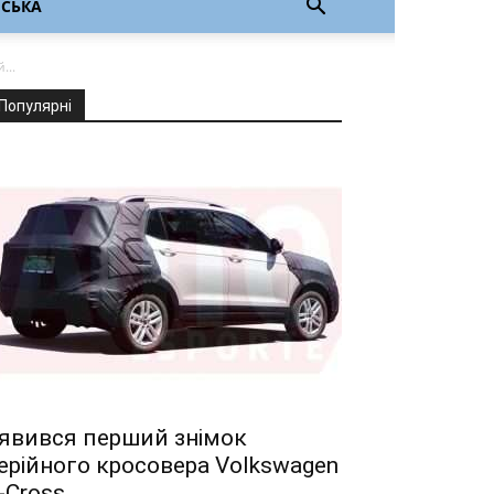
НСЬКА
...
Популярні
явився перший знімок
ерійного кросовера Volkswagen
-Cross