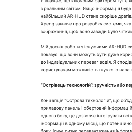
Я вважаю, що ключовим фактором тут є як
з реальним світом. Якщо інформація буде 
найбільший AR-HUD стане скоріше дратів
Xpeng заявляє про розробку системи, яка
зображення, щоб воно завжди було чітким
Мій досвід роботи з існуючими AR-HUD си
показує, що вони можуть бути дуже корис
до індивідуальних переваг водія. Я споді
користувачам можливість гнучкого налаш
“Острівець технологій”: зручність або 
Концепція “Острова технологій”, що об’є
приладову панель і обертовий інформацій
одного боку, це дозволяє інтегрувати вс
інформації в одному місці, що потенційн
боку, існує ризик перевантаження інформа