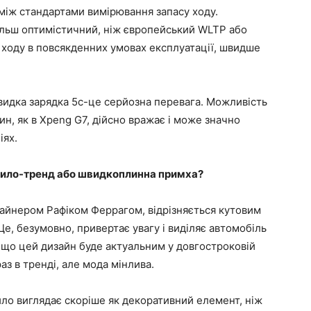
 між стандартами вимірювання запасу ходу.
ільш оптимістичний, ніж європейський WLTP або
 ходу в повсякденних умовах експлуатації, швидше
швидка зарядка 5c-це серйозна перевага. Можливість
ин, як в Xpeng G7, дійсно вражає і може значно
іях.
крило-тренд або швидкоплинна примха?
айнером Рафіком Феррагом, відрізняється кутовим
е, безумовно, привертає увагу і виділяє автомобіль
, що цей дизайн буде актуальним у довгостроковій
аз в тренді, але мода мінлива.
ило виглядає скоріше як декоративний елемент, ніж