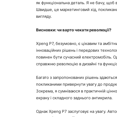
як функціональна деталь. Я не бачу, щоб
Швидше, це маркетинговий хід, покликани
вигляду.
Висновки: чи варто чекати революції?
Xpeng P7, безумовно, є цікавим та амбіт
інноваційних рішень і передових технолог
повинен бути сучасний електромобіль. О
справжню революцію в дизайні та функціо
Багато з запропонованих рішень здаютьс
покликаними привернути увагу до продукт
Зокрема, я сумніваюся в практичній цін
екрану і складного заднього антикрила.
Однак Xpeng P7 заслуговує на увагу. Авт