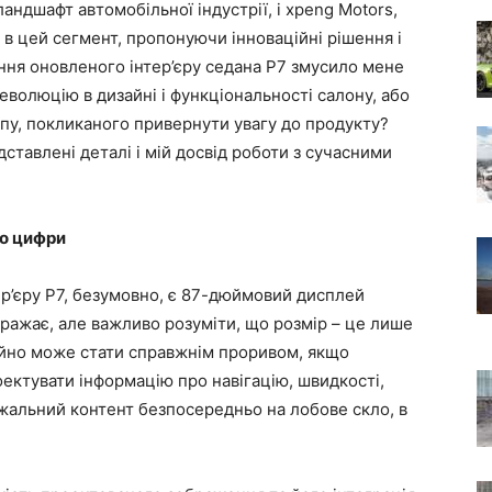
андшафт автомобільної індустрії, і xpeng Motors,
 в цей сегмент, пропонуючи інноваційні рішення і
ння оновленого інтер’єру седана P7 змусило мене
еволюцію в дизайні і функціональності салону, або
пу, покликаного привернути увагу до продукту?
ставлені деталі і мій досвід роботи з сучасними
то цифри
’єру P7, безумовно, є 87-дюймовий дисплей
ражає, але важливо розуміти, що розмір – це лише
ційно може стати справжнім проривом, якщо
оектувати інформацію про навігацію, швидкості,
жальний контент безпосередньо на лобове скло, в