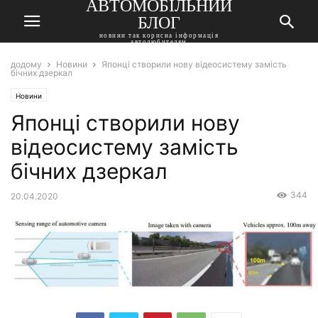
АВТОМОБІЛЬНИЙ
БЛОГ
новини так корисна інформація
автолюбителям
додому
Новини
Японці створили нову відеосистему замість
бічних дзеркал
Новини
Японці створили нову
відеосистему замість
бічних дзеркал
344
20.04.2020