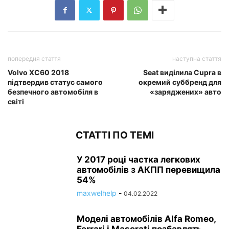
попередня стаття
наступна стаття
Volvo XC60 2018
Seat виділила Cupra в
підтвердив статус самого
окремий суббренд для
безпечного автомобіля в
«заряджених» авто
світі
СТАТТІ ПО ТЕМІ
У 2017 році частка легкових
автомобілів з АКПП перевищила
54%
maxwelhelp
-
04.02.2022
Моделі автомобілів Alfa Romeo,
Ferrari і Maserati позбавлять