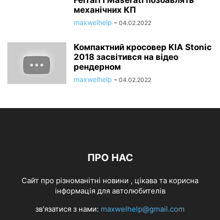
механічних КП
maxwelhelp
-
04.02.2022
Компактний кросовер KIA Stonic
2018 засвітився на відео
рендерном
maxwelhelp
-
04.02.2022
ПРО НАС
Cайт про різноманітні новини , цікава та корисна
інформація для автолюбителів
зв'язатися з нами:
maxwelhelp@gmail.com