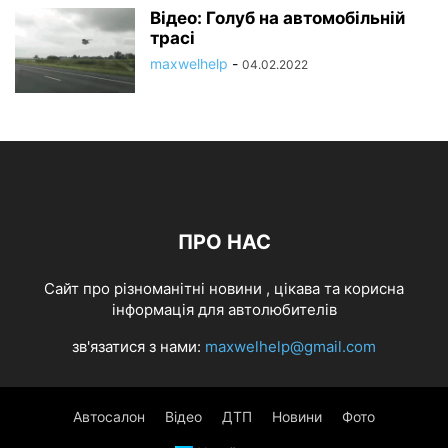
Відео: Голуб на автомобільній
трасі
maxwelhelp
-
04.02.2022
ПРО НАС
Cайт про різноманітні новини , цікава та корисна
інформація для автолюбителів
зв'язатися з нами:
maxwelhelp@gmail.com
Автосалон
Відео
ДТП
Новини
Фото