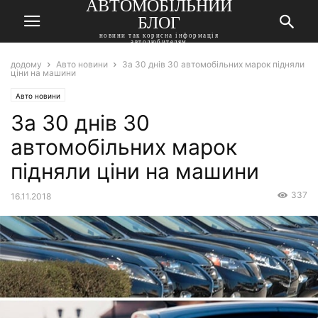
АВТОМОБІЛЬНИЙ
БЛОГ
новини так корисна інформація
автолюбителям
додому
Авто новини
За 30 днів 30 автомобільних марок підняли
ціни на машини
Авто новини
За 30 днів 30
автомобільних марок
підняли ціни на машини
337
16.11.2018