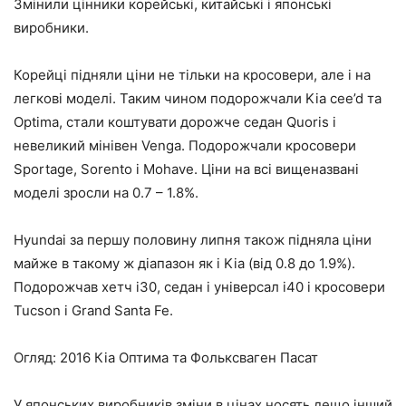
Змінили цінники корейські, китайські і японські
виробники.
Корейці підняли ціни не тільки на кросовери, але і на
легкові моделі. Таким чином подорожчали Kia cee’d та
Optima, стали коштувати дорожче седан Quoris і
невеликий мінівен Venga. Подорожчали кросовери
Sportage, Sorento і Mohave. Ціни на всі вищеназвані
моделі зросли на 0.7 – 1.8%.
Hyundai за першу половину липня також підняла ціни
майже в такому ж діапазон як і Kia (від 0.8 до 1.9%).
Подорожчав хетч i30, седан і універсал i40 і кросовери
Tucson і Grand Santa Fe.
Огляд: 2016 Кіа Оптима та Фольксваген Пасат
У японських виробників зміни в цінах носять дещо інший