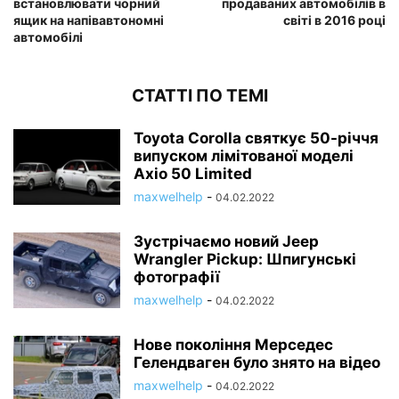
встановлювати чорний
продаваних автомобілів в
ящик на напівавтономні
світі в 2016 році
автомобілі
СТАТТІ ПО ТЕМІ
Toyota Corolla святкує 50-річчя
випуском лімітованої моделі
Axio 50 Limited
maxwelhelp
-
04.02.2022
Зустрічаємо новий Jeep
Wrangler Pickup: Шпигунські
фотографії
maxwelhelp
-
04.02.2022
Нове покоління Мерседес
Гелендваген було знято на відео
maxwelhelp
-
04.02.2022