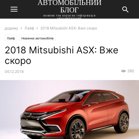
АВТОМОБІЛЬНИЙ
БЛОГ
новини так корисна інформація
автолюбителям
додому
Лайф
2018 Mitsubishi ASX: Вже скоро
Лайф
Новинки автомобілів
2018 Mitsubishi ASX: Вже
скоро
380
06.12.2018